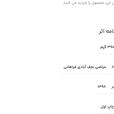
 این محصول را بازدید می کنند
ه اثر
39 گرم
ه
مرتضي نجف آبادي فراهاني
ر
1398
چاپ اول