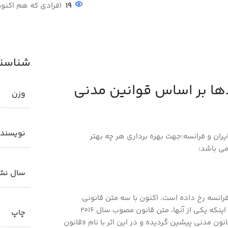
19
افرادی که هم اکنون
شناسنام
ها بر اساس قوانين مدني
وزن
0
نویسند
ان و فرانسه:جهت بهره برداری هر چه بهتر
ی­ باشد:
سال نش
ی فرانسه رخ داده است، اکنون با سه متن قانونی
متفاوت پیرامون قانون مدنی فرانسه مواجه هستیم. توضیح اینکه یکی از آنها، متن قانون مصوب سال 2016
چاپ
ون مدنی پیشین گردیده و در این اثر با نام «قانون