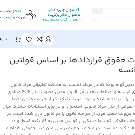
76 عنوان جایزه کتاب
09106067411
5 عنوان ناشر برگزیده
66954603- 021
1200 عنوان کتاب منتشرشده
0
ریا
 حقوق قراردادها بر اساس قوانين
انسه
ین‌گونه بوده که در مرحله نخست، به مطالعه تطبیقی مواد قانون
مدنی مصوب سال 1804 میلادی فرانسه و اصلاحات بعدی آن، قانون مدنی مصوب سال 2016 میلادی
ایران پرداخته شده و مواد مرتبط با یکدیگر از هر سه قانون احصا
حقوقی از متن مواد قانونی استخراج، و در برابر اصطلاحات مشترک میان
 مربوطه حسب مورد از هر سه قانون یا دو قانون درج شده است. در
ات حقوقی که تنها در یکی از قوانین مدنی به کار رفته ضبط، و در
ی قید گردیده است. در مرحله سوم به بررسی متن کتب حقوقی اقدام و