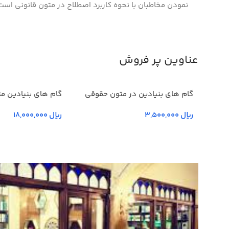
نمودن مخاطبان با نحوه کاربرد اصطلاح در متون قانونی است
عناوین پر فروش
گام های بنیادین در متون حقوقي
گام های بنیادین م
انگليسي- جلد يكم
چهارم و پنجم
ریال
ریال