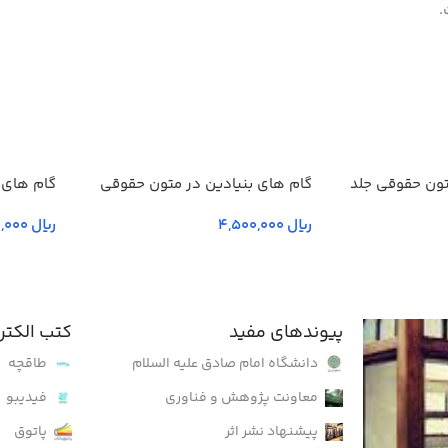
.
تون حقوقی جلد
گام های بنیادین در متون حقوقي
گام های 
انگليسي- جلد دوم
انگليسي-
ریال
ریال
پیوندهای مفید
کتب الکتر
دانشگاه امام صادق علیه السلام
طاقچه
معاونت پژوهش و فناوری
فیدیبو
پیشنهاد نشر اثر
پاتوق