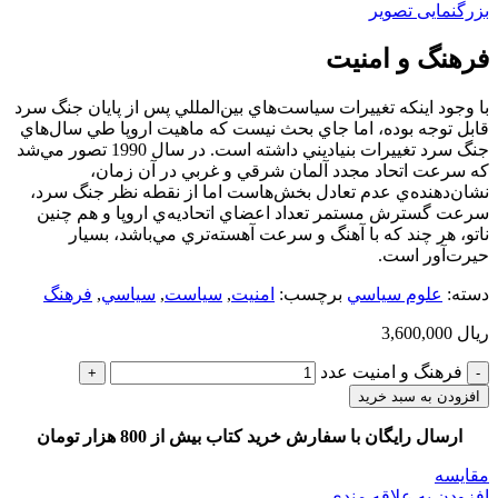
بزرگنمایی تصویر
فرهنگ و امنيت
با وجود اينکه تغييرات سياست‌هاي بين‌المللي پس از پايان جنگ سرد
قابل توجه بوده، اما جاي بحث نيست که ماهيت اروپا طي سال‌هاي
جنگ سرد تغييرات بنياديني داشته است. در سال 1990 تصور مي‌شد
که سرعت اتحاد مجدد آلمان شرقي و غربي در آن زمان،
نشان‌دهنده‌ي عدم تعادل بخش‌هاست اما از نقطه نظر جنگ سرد،
سرعت گسترش مستمر تعداد اعضاي اتحاديه‌ي اروپا و هم چنين
ناتو، هر چند که با آهنگ و سرعت آهسته‌تري مي‌باشد، بسيار
حيرت‌آور است.
دسته:
علوم سياسي
برچسب:
امنيت
,
سياست
,
سياسي
,
فرهنگ
ریال
3,600,000
فرهنگ و امنيت عدد
افزودن به سبد خرید
ارسال رایگان با سفارش خرید کتاب بیش از 800 هزار تومان
مقایسه
افزودن به علاقه مندی