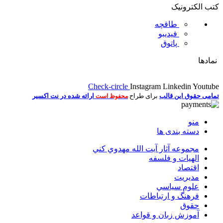
کتب الکترونیک
طاقچه
فیدیبو
پاتوق
نمادها
Check-circle
Instagram
Linkedin
Youtube
تمامی حقوق این قالب
برای طراح
ارائه شده در نت اکسیر
محفوظ است
منو
دسته بندی ها
مجموعه آثار آيت الله مهدوي كني
الهیات و فلسفه
اقتصاد
مديريت
علوم سياسي
فرهنگ و ارتباطات
حقوق
آموزش زبان و قواعد