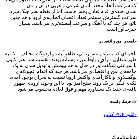
که سرعت اتحاد مجدد آلمان شرقي و غربي در آن زمان،
نشان‌دهنده‌ي عدم تعادل بخش‌هاست اما از نقطه نظر جنگ سرد،
سرعت گسترش مستمر تعداد اعضاي اتحاديه‌ي اروپا و هم چنين
ناتو، هر چند که با آهنگ و سرعت آهسته‌تري مي‌باشد، بسيار
حيرت‌آور است.
جامعه‌ي امن و اقتصادي
ناحيه‌اي که به رغم تنش‌زدائي، ظاهراً به دو اردوگاه مخالف – که به
طور متقابل داراي روابط غير دوستانه بودند- تقسيم شد؛ هم‌ اکنون
با سرعتي شگفت‌آور در حال به هم پيوستن و تبديل شدن به يک
جامعه‌ي امن و اقتصادي مي‌باشد. هر چند که اقدام عجولانه‌ي
يوگسلاوي و ناکارآمدي واکنش اروپا نسبت به بحران بوجود آمده،
لکه‌ي ننگي بر يک روند صلح‌آميز بود؛ با اين وجود، اروپاي ظهور
يافته‌ي جديد يک دستاورد مهم و فوق‌العاده محسوب مي‌شود.
pdf فرهنگ و امنيت
دانلود PDF كتاب
شناسنامه اثر