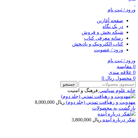
ورود / ثبت نام
صفحه آغازین
در یک نگاه
شبکه پخش و فروش
رسانه معرفی کتاب
کتاب الکترونیک و پادپخش
ورود / عضویت
ورود / ثبت نام
0
مقایسه
0
علاقه مندی
0
محصول
ریال
0
جستجو
خانه
علوم سياسي
فرهنگ و امنيت
مهدويت و رهيافت تمدني (جلد‌ دوم)
ریال
8,000,000
بازگشت به محصولات
تفكر درباره آينده
ریال
3,800,000