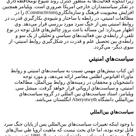
زيرا اينگونه فعاليت‌ها به منظور کنترل روند شيوع نومحافظه‌کاري
در تفکر سياستمداران خارجي آمريکا ضروري است. ويليامز همچنين
افزايش محبوبيت فرهنگ و سازه‌انگاري(Constructivism) را در
مطالعات امنيتي، در رابطه با ساختار و شيوه‌ي بکارگيري قدرت در
روابط امنيتي پس از جنگ سرد مورد بررسي قرار مي‌دهد. وي
اظهار مي‌دارد: اين مسأله باعث بروز چالش‌هاي قابل توجه در نوع
تلقي از رابطه‌ي بين فعاليت‌هاي سياسي و تحليلي از يک سو و
رابطه‌ي بين تحصيل علم و قدرت در شکل‌گيري روابط امنيتي- از
سوي ديگر- مي‌گردد.
سياست‌هاي امنيتي
اين کتاب بينش‌هاي مهمي نسبت به سياست‌هاي امنيتي و روابط
ماوراء اقيانوس اطلس معاصر ارائه مي‌دهد، و مورد توجه
دانشجويان و محققان در زمينه‌هاي روابط بين‌الملل، مطالعات
امنيتي، و سياست‌هاي اروپائي قرار خواهد گرفت. ميشل سي.
ويليامز، استاد سياست‌هاي بين المللي در گروه سياست‌هاي
بين‌المللي دانشگاه Aberystwyth انگلستان مي‌باشد.
سياست‌هاي بين‌المللي
با وجود اينکه تغييرات سياست‌هاي بين‌المللي پس از پايان جنگ سرد
قابل توجه بوده، اما جاي بحث نيست که ماهيت اروپا طي سال‌هاي
جنگ سرد تغييرات بنياديني داشته است. در سال 1990 تصور مي‌شد