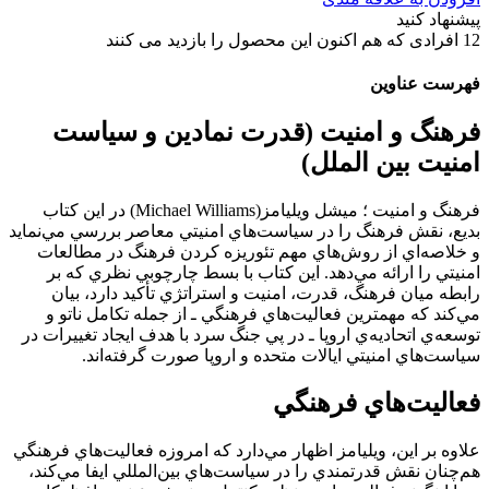
پیشنهاد کنید
12
افرادی که هم اکنون این محصول را بازدید می کنند
فهرست عناوین
فرهنگ و امنيت (قدرت نمادين و سياست
امنيت بين الملل)
فرهنگ و امنيت ؛ ميشل ويليامز(Michael Williams) در اين کتاب
بديع، نقش فرهنگ را در سياست‌هاي امنيتي معاصر بررسي مي‌نمايد
و خلاصه‌اي از روش‌هاي مهم تئوريزه کردن فرهنگ در مطالعات
امنيتي را ارائه مي‌دهد. اين کتاب با بسط چارچوبي نظري که بر
رابطه‌‌ ميان فرهنگ،‌ قدرت، امنيت و استراتژي تأکيد دارد، بيان
مي‌کند که مهمترين فعاليت‌هاي فرهنگي ـ از جمله تکامل ناتو و
توسعه‌ي اتحاديه‌ي اروپا ـ در پي جنگ سرد با هدف ايجاد تغييرات در
سياست‌هاي امنيتي ايالات متحده و اروپا صورت گرفته‌اند.
فعاليت‌هاي فرهنگي
علاوه بر اين، ويليامز اظهار مي‌دارد که امروزه فعاليت‌هاي فرهنگي
هم‌چنان نقش قدرتمندي را در سياست‌هاي بين‌المللي ايفا مي‌کند،‌