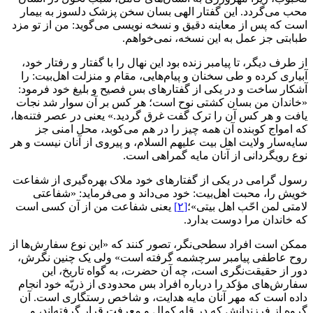
محب می‌گردد. این گفتار الهی بسان سخن پزشک دلسوز به بیمار
است که پس از معاینه دقیق و نسخه نویسی می‌گوید: من از تو مزد
طبابتی جز عمل به این نسخه، نمی‌خواهم.
از طرف دیگر، تا پیامبر زنده بود این نهال را با گفتار و رفتار خود،
آبیاری کرده و طی سخنان و پیام‌هایی، مقام و منزلت اهل‌بیت: را
آشکار ساخت و در یکی از گفتارهای بس فصیح و بلیغ خود فرمود:
«خاندان من بسان کشتی نوح است؛ هر کس بر آن سوار شد نجات
یافت و هر کس آن را ترک گفت غرق گردید.» یعنی در عصر فتنه‌ها،
که امواج کوبنده آن همه چیز را در هم می‌کوبد، محل امنی جز
سایه‌سار ولایت اهل بیت علیهم السلام، و پیروی از آنان نیست و هر
نوع رویگردانی از آنان مایه گمراهی است.
رسول گرامی در یکی از گفتارهای خود ملاک بهره‌گیری از شفاعت
خویش را، محبت اهل‌بیت: خود می‌داند و می‌فرماید: «شفاعتی
لامتی لمن احّب اهل بیتی»؛
[۲]
یعنی شفاعت من از آن کسی است
که خاندان مرا دوست بدارد.
ممکن است افراد سطحی‌نگر، تصور کنند که «این نوع سفارش‌ها از
روح عاطفی پیامبر سرچشمه گرفته است» ولی یک چنین نگرش،
دور از حقیقت‌نگری است، چه آن حضرت، به گواه تاریخ، این
سفارش‌های مؤکد را درباره افراد بس محدودی از ذریّه خود انجام
داده است که مهر آنان مایه هدایت، و شاخص رستگاری است. آن
گروه از فرزندانش که در قله کمال و معرفت قرار گرفته‌اند، و