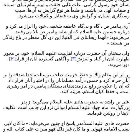
بسان خود رسول گرامی، علت غایی خلقت و آیینه تمام نمای اسماء
و صفات الهی می‌باشند، و طبعاً هر نوع گرایش به آن‌ها، سبب
رستگاری انسان، و گرایش وی به فضایل و کمالات می‌شود.
آری پیامبر ص ، گاه و بی‌گاه عاطفه شخصی خود را ابراز می‌کرد و
درباره حسنین علیه السلام که از شانه پیامبر ص بالا می‌رفتند
می‌فرمود: «انهما ریحانتای فی الدنیا: این دو، گل معطر در باغ زندگی
من هستند.»
ولی سخنان آن حضرت درباره اهل‌بیت علیهم السلام: خود، بر محور
طهارت آنان از گناه و لغزش
[۳]
و آگاهی گسترده آنان از قرآن
[۴]
دور می‌زند.
بر اثر این مقام والا، و حفظ حرمت صاحب رسالت، خدا صدقه را بر
آنان حرام کرد و خمس درآمد مسلمانان را در اختیار آنان قرار داد
که آن را علاوه بر رفع نیازمندی‌های بستگان پیامبر، در امر رهبری
امت، و حفظ کیان اسلام، هزینه کنند.
علی بن راشد به حضرت هادی علیه السلام می‌گوید: از پدر
بزرگوارت امام جواد علیه السلام اموالی نزد این جانب است، تکلیف
آن‌ها را روشن فرمایید.
حضرت هادی علیه السلامدر پاسخ او چنین می‌فرماید: «ما کان لابی
بسبب الامامه فهولی و ما کان غیر ذلک فهو میراث علی کتاب الله و