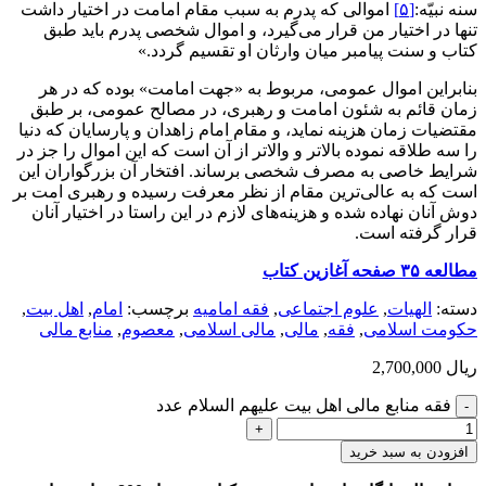
سنه نبیّه:
[۵]
اموالی که پدرم به سبب مقام امامت در اختیار داشت
تنها در اختیار من قرار می‌گیرد، و اموال شخصی پدرم باید طبق
کتاب و سنت پیامبر میان وارثان او تقسیم گردد.»
بنابراین اموال عمومی، مربوط به «جهت امامت» بوده که در هر
زمان قائم به شئون امامت و رهبری، در مصالح عمومی، بر طبق
مقتضیات زمان هزینه نماید، و مقام امام زاهدان و پارسایان که دنیا
را سه طلاقه نموده بالاتر و والاتر از آن است که این اموال را جز در
شرایط خاصی به مصرف شخصی برساند. افتخار آن بزرگواران این
است که به عالی‌ترین مقام از نظر معرفت رسیده و رهبری امت بر
دوش آنان نهاده شده و هزینه‌های لازم در این راستا در اختیار آنان
قرار گرفته است.
مطالعه ۳۵ صفحه آغازین کتاب
دسته:
الهيات
,
علوم اجتماعی
,
فقه امامیه
برچسب:
امام
,
اهل بیت
,
حکومت اسلامی
,
فقه
,
مالی
,
مالی اسلامی
,
معصوم
,
منابع مالی
ریال
2,700,000
فقه منابع مالی اهل بیت علیهم السلام عدد
افزودن به سبد خرید