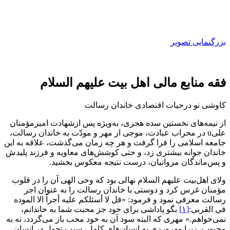
بزرگنمایی تصویر
فقه منابع مالی اهل بیت علیهم السلام
کاوشی نو درحیات اقتصادی خاندان رسالت
از نیمه‌های نخستین سده هجری، به‌ویژه پس ازشهادت امیرمؤمنان
علیu در محراب عبادت، موجی از مهر و مودّت به خاندان رسالت،
جامعه اسلامی را فرا گرفت و هر چه زمان می‌گذشت، علاقه به این
خاندان جوانه بیشتری زد، و حتی کوشش‌های معاویه و فرزند پلیدش
و پس‌ماندگان مروانیان، درست نتیجه معکوس بخشید.
ولای اهل‌بیت علیهم السلام نهالی بود که وحی الهی آن را در قلوب
مؤمنان غرس کرد و دوستی با خاندان رسالت را به عنوان اجر
رسالت معرفی نمود و فرمود: «قل لا أسئلکم علیه أجراً الا الموده
فی القربی:
[۱]
بگو پاداشی برای خود جز محبت شما به خاندانم،
نمی‌خواهم.» مهری که البته سود آن به خود محب باز می‌گردد، نه به
محبوب، زیرا مهرورزی به انسان‌های کامل، سبب تحول در انسان