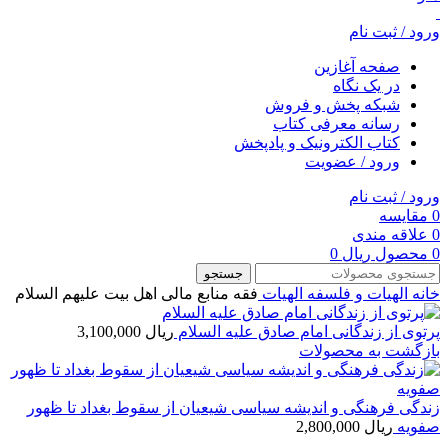
ورود / ثبت نام
صفحه آغازین
در یک نگاه
شبکه پخش و فروش
رسانه معرفی کتاب
کتاب الکترونیک و پادپخش
ورود / عضویت
ورود / ثبت نام
0
مقایسه
0
علاقه مندی
0
محصول
ریال
0
جستجو
خانه
الهیات و فلسفه
الهيات
فقه منابع مالی اهل بیت علیهم السلام
پرتوی از زندگانی امام صادق علیه السلام
ریال
3,100,000
بازگشت به محصولات
زندگی فرهنگی و اندیشه سیاسی شیعیان از سقوط بغداد تا ظهور
صفویه
ریال
2,800,000