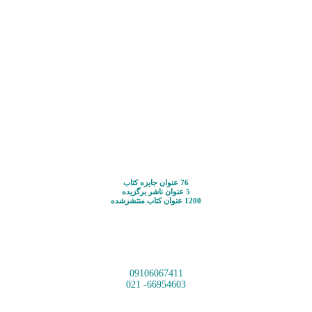
76 عنوان جایزه کتاب
5 عنوان ناشر برگزیده
1200 عنوان کتاب منتشرشده
09106067411
66954603- 021