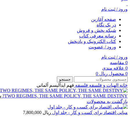
ورود / ثبت نام
صفحه آغازین
در یک نگاه
شبکه پخش و فروش
رسانه معرفی کتاب
کتاب الکترونیک و پادپخش
ورود / عضویت
ورود / ثبت نام
0
مقایسه
0
علاقه مندی
0
محصول
ریال
0
جستجو
خانه
الهیات و فلسفه
فلسفه
فهم ایدآلیسم آلمانی
TWO REGIMES, THE SAME POLICY, THE SAME DESTINY?
ر
بازگشت به محصولات
مبانی اقتصاد برای کسب و کار - جلد اول
ریال
7,800,000