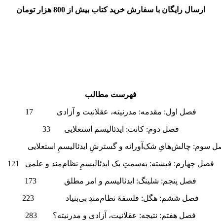
ارسال رایگان با سفارش خرید کتاب بیش از 800 هزار تومان
فهرست مطالب
فصل اول: مقدمه: مدرنیته، عقلانیت و آزادی 17
فصل دوم: کانت: ایدئالیسم استعلایی 33
 سوم: چالش‌هایِ شک‌آورانه‌ و گسترشِ ایدئالیسمِ استعلایی 85
فصل چهارم: فیشته: به‌سمتِ یک ایدئالیسمِ نظام‌مند و علمی 121
فصل پنجم: شلینگ: ایدئالیسم و امر مطلق 173
فصل ششم: هگل: فلسفۀ نظام‌مندِ بی‌‌بنیاد 223
فصل هفتم: نتیجه: عقلانیت، آزادی و مدرنیته؟ 283