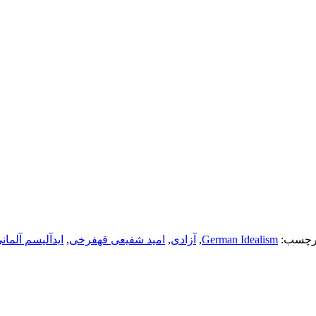
رچسب:
German Idealism
,
آزادی
,
امید شفیعی قهفرخی
,
ایدآلیسم آلمان