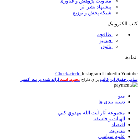
معاونت پژوهش و فناوری
پیشنهاد نشر اثر
شبکه پخش و توزیع
کتب الکترونیک
طاقچه
فیدیبو
پاتوق
نمادها
Check-circle
Instagram
Linkedin
Youtube
تمامی حقوق این قالب
برای طراح
ارائه شده در نت اکسیر
محفوظ است
منو
دسته بندی ها
مجموعه آثار آيت الله مهدوي كني
الهیات و فلسفه
اقتصاد
مديريت
علوم سياسي