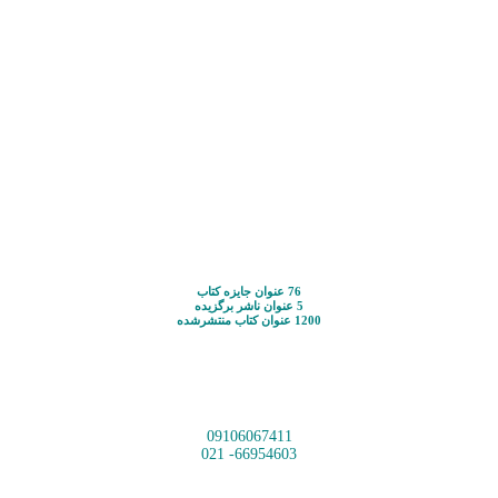
76 عنوان جایزه کتاب
5 عنوان ناشر برگزیده
1200 عنوان کتاب منتشرشده
09106067411
66954603- 021