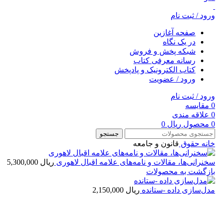
ورود / ثبت نام
صفحه آغازین
در یک نگاه
شبکه پخش و فروش
رسانه معرفی کتاب
کتاب الکترونیک و پادپخش
ورود / عضویت
ورود / ثبت نام
0
مقایسه
0
علاقه مندی
0
محصول
ریال
0
جستجو
خانه
حقوق
قانون و جامعه
سخنرانی‌ها، مقالات و نامه‌های علامه اقبال لاهوری
ریال
5,300,000
بازگشت به محصولات
مدل‌سازی داده -ستانده
ریال
2,150,000