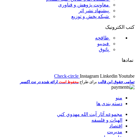
معاونت پژوهش و فناوری
پیشنهاد نشر اثر
شبکه پخش و توزیع
کتب الکترونیک
طاقچه
فیدیبو
پاتوق
نمادها
Check-circle
Instagram
Linkedin
Youtube
تمامی حقوق این قالب
برای طراح
ارائه شده در نت اکسیر
محفوظ است
منو
دسته بندی ها
مجموعه آثار آيت الله مهدوي كني
الهیات و فلسفه
اقتصاد
مديريت