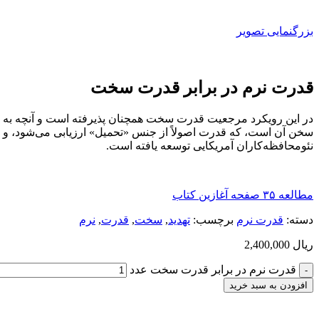
بزرگنمایی تصویر
قدرت نرم در برابر قدرت سخت
در این رویکرد مرجعیت قدرت سخت همچنان پذیرفته است و آنچه به «قد
سخن آن است، که قدرت اصولاً از جنس «تحمیل» ارزیابی می‌شود، و «نر
نئومحافظه‌کاران آمریکایی توسعه یافته است.
مطالعه ۳۵ صفحه آغازین کتاب
دسته:
قدرت نرم
برچسب:
تهدید
,
سخت
,
قدرت
,
نرم
ریال
2,400,000
قدرت نرم در برابر قدرت سخت عدد
افزودن به سبد خرید