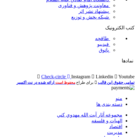
معاونت پژوهش و فناوری
پیشنهاد نشر اثر
شبکه پخش و توزیع
کتب الکترونیک
طاقچه
فیدیبو
پاتوق
نمادها
Check-circle
Instagram
Linkedin
Youtube
تمامی حقوق این قالب
برای طراح
ارائه شده در نت اکسیر
محفوظ است
منو
دسته بندی ها
مجموعه آثار آيت الله مهدوي كني
الهیات و فلسفه
اقتصاد
مديريت