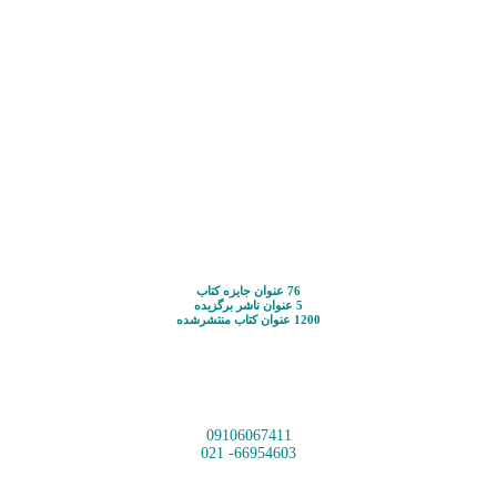
76 عنوان جایزه کتاب
5 عنوان ناشر برگزیده
1200 عنوان کتاب منتشرشده
09106067411
66954603- 021