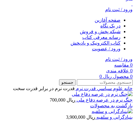
ورود / ثبت نام
صفحه آغازین
در یک نگاه
شبکه پخش و فروش
رسانه معرفی کتاب
کتاب الکترونیک و پادپخش
ورود / عضویت
ورود / ثبت نام
0
مقایسه
0
علاقه مندی
0
محصول
ریال
0
جستجو
خانه
علوم سياسي
قدرت نرم
قدرت نرم در برابر قدرت سخت
جنگ نرم در عرصه دفاع ملی
ریال
700,000
بازگشت به محصولات
بنیادگرایی و سلفیه
ریال
3,900,000