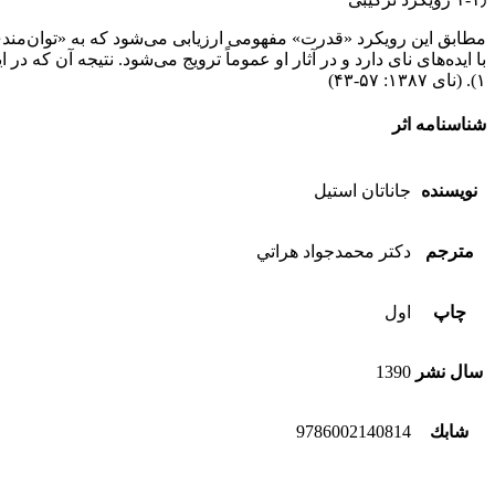
مطابق این رویکرد «قدرت» مفهومی ارزیابی می‌شود که به «توان‌مندی 
با ایده‌های نای دارد و در آثار او عموماً ترویج می‌شود. نتیجه آن که در
۱). (نای ۱۳۸۷: ۵۷-۴۳)
شناسنامه اثر
نویسنده
جاناتان استيل
مترجم
دكتر محمدجواد هراتي
چاپ
اول
سال نشر
1390
شابك
9786002140814