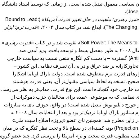
ن سیاسی معمول تبدیل شده است، از زمانی که توسط استاد دانشگاه
مرز رهبری: ماهیت در حال تغییر قدرت آمریکا
» (Bound to Lead:
ع شد، در کتاب سال ۲۰۰۴، «
قدرت نرم؛ ابزار
قدرت رهبری
»
(The Powers to Lead) در سال ۲۰۰۸ به طور مفصل بسط و توسعه یافت. پدید آمدن ضد
آمریکاگرایی (Anti-Americanism) گسترده – یا دست کم انگاره منفی نسبت به سیاست خارجی
گ تجاوزکارانه بر ضد عراق و در پی آن تصرف نظامی این کشور –
زارهای قدرت نرم معطوف شده است. دولت باراک اوباما آشکارا
 صحیح، نسخه به لحاظ سیاسی مقبول‌تر آن، یعنی قدرت هوشمند
را در سیاست خارجی خود گنجانده است. این نوع قدرت، جذاب‌تر به نظر می‌رسد،
یروی نظامی که به موضوعی عمده برای مخالفان حزب دموکرات از
رج دابلیو بوش تبدیل شده است؛ در واقع، جوزف نای به مبارزات
انتخاباتی با محوریت قدرت نرم سناتور باراک اوباما نزدیک‌تر بود و بعد از انتخابات سال ۲۰۰۸ به
در ژاپن مطرح شد. همچنین نای عضو «پروژه اصلاح امنیت ملی»
(Project on National Security Reform) بود، کمیته‌ای در سطح بالا و تحت نظر کنگره که در میان
یب مطلوب قدرت سخت و نرم آمریکا را بررسی کرد. چند عضو گروه