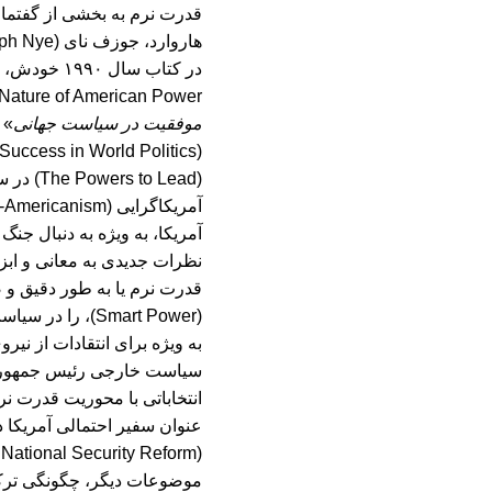
قدرت نرم به بخشی از گفتما
هاروارد، جوزف نای (Joseph Nye)،
در کتاب سال ۱۹۹۰ خودش، «
The Changing Nature of American Power)، ابدا
موفقیت در سیاست جهانی
»
(Soft Power: The Means to Success in World Politics)، تقویت شد و در کتاب «
آمریکا، به ویژه به دنبال جن
نظرات جدیدی به معانی و اب
قدرت نرم یا به طور دقیق و
(Smart Power)، 
به ویژه برای انتقادات از ن
سیاست خارجی رئیس جمهور جو
عنوان سفیر احتمالی آمریکا 
موضوعات دیگر، چگونگی ترک