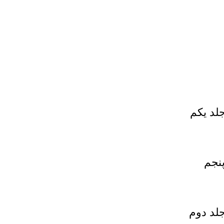
لد يكم
پنجم
جلد دوم