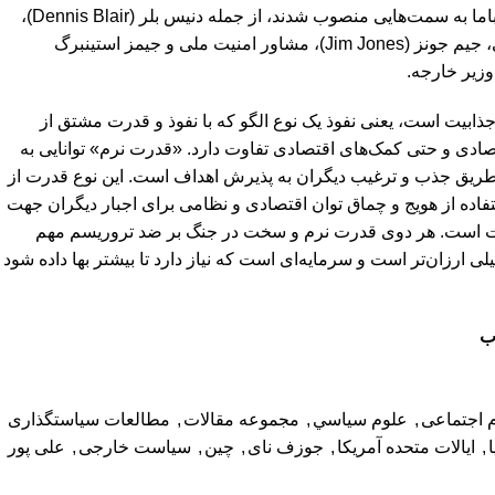
رهبری این کمیته در دولت اوباما به سمت‌هایی منصوب شدند، از جمله دنیس بلر (Dennis Blair)،
رئیس سرویس اطلاعات ملی، جیم جونز (Jim Jones)، مشاور امنیت ملی و جیمز استینبرگ
ذابیت است، یعنی نفوذ یک نوع الگو که با نفوذ و قدرت مشتق از
صادی و حتی کمک‌های اقتصادی تفاوت دارد. «قدرت نرم» توانایی به
ریق جذب و ترغیب دیگران به پذیرش اهداف است. این نوع قدرت از
اده از هویج و چماق توان اقتصادی و نظامی برای اجبار دیگران جهت
وت است. هر دوی قدرت نرم و سخت در جنگ بر ضد تروریسم مهم
یلی ارزان‌تر است و سرمایه‌ای است که نیاز دارد تا بیشتر بها داده شود
 اجتماعی
,
علوم سياسي
,
مجموعه مقالات
,
مطالعات سیاستگذاری
ا
,
ایالات متحده آمریکا
,
جوزف نای
,
چین
,
سیاست خارجی
,
علی پور