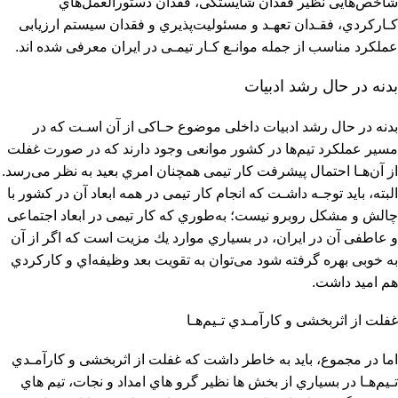
ﺷﺎﺧﺺﻫﺎﻳﻰ ﻧﻈﻴﺮ ﻓﻘﺪان ﺷﺎﻳﺴﺘﮕﻰ، ﻓﻘﺪان دﺳﺘﻮراﻟﻌﻤﻞﻫﺎي
ﻛـﺎرﻛﺮدي، ﻓﻘـﺪان ﺗﻌﻬـﺪ و ﻣﺴﺌﻮﻟﻴﺖﭘﺬﻳﺮي و ﻓﻘﺪان ﺳﻴﺴﺘﻢ ارزﻳﺎﺑﻰ
ﻋﻤﻠﻜﺮد ﻣﻨﺎﺳﺐ از ﺟﻤﻠﻪ ﻣﻮاﻧـﻊ ﻛـﺎر ﺗﻴﻤـﻰ در اﻳﺮان ﻣﻌﺮﻓﻰ ﺷﺪه اﻧﺪ.
ﺑﺪﻧﻪ در ﺣﺎل رﺷﺪ ادﺑﻴﺎت
ﺑﺪﻧﻪ در ﺣﺎل رﺷﺪ ادﺑﻴﺎت داﺧﻠﻰ ﻣﻮﺿﻮع ﺣـﺎﻛﻰ از آن اﺳـﺖ ﻛﻪ در
ﻣﺴﻴﺮ ﻋﻤﻠﻜﺮد ﺗﻴﻢﻫﺎ در ﻛﺸﻮر ﻣﻮاﻧﻌﻰ وﺟﻮد دارﻧﺪ ﻛﻪ در ﺻﻮرت ﻏﻔﻠﺖ
از آنﻫـﺎ اﺣﺘﻤﺎل ﭘﻴﺸﺮﻓﺖ ﻛﺎر ﺗﻴﻤﻰ ﻫﻤﭽﻨﺎن اﻣﺮي ﺑﻌﻴﺪ ﺑﻪ ﻧﻈﺮ ﻣﻰرﺳﺪ.
اﻟﺒﺘﻪ، ﺑﺎﻳﺪ ﺗﻮﺟـﻪ داﺷـﺖ ﻛﻪ اﻧﺠﺎم ﻛﺎر ﺗﻴﻤﻰ در ﻫﻤﻪ اﺑﻌﺎد آن در ﻛﺸﻮر ﺑﺎ
ﭼﺎﻟﺶ و ﻣﺸﻜﻞ روﺑﺮو ﻧﻴﺴﺖ؛ ﺑﻪﻃﻮري ﻛﻪ ﻛﺎر ﺗﻴﻤﻰ در اﺑﻌﺎد اﺟﺘﻤﺎﻋﻰ
و ﻋﺎﻃﻔﻰ آن در اﻳﺮان، در ﺑﺴﻴﺎري ﻣﻮارد ﻳﻚ ﻣﺰﻳﺖ اﺳﺖ ﻛﻪ اﮔﺮ از آن
ﺑﻪ ﺧﻮﺑﻰ ﺑﻬﺮه ﮔﺮﻓﺘﻪ ﺷﻮد ﻣﻰﺗﻮان ﺑﻪ ﺗﻘﻮﻳﺖ ﺑﻌﺪ وﻇﻴﻔﻪاي و ﻛﺎرﻛﺮدي
ﻫﻢ اﻣﻴﺪ داﺷﺖ.
ﻏﻔﻠﺖ از اﺛﺮﺑﺨﺸﻰ و ﻛﺎرآﻣـﺪي ﺗـﻴﻢﻫـﺎ
اﻣﺎ در ﻣﺠﻤﻮع، ﺑﺎﻳﺪ ﺑﻪ ﺧﺎﻃﺮ داﺷﺖ ﻛﻪ ﻏﻔﻠﺖ از اﺛﺮﺑﺨﺸﻰ و ﻛﺎرآﻣـﺪي
ﺗـﻴﻢﻫـﺎ در بسياري از بخش ها نظير گرو هاي امداد و نجات، تيم هاي