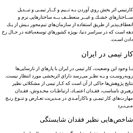
كارتيمي اثر بخش روي آوردن ﺑـﻪ ﺗــﻴﻢ و ﻛــﺎر ﺗﻴﻤـﻰ و ﺗﺒــﺪﻳﻞ
ﺳــﺎﺧﺘﺎرﻫﺎي ﺧﺸـﻚ و ﻏﻴــﺮ ﻣﻨﻌﻄــﻒ ﺑــﻪ ﺳﺎﺧﺘﺎرﻫﺎﻳﻰ ﻧﺮم و
اﻧﻌﻄﺎفﭘﺬﻳﺮ از ﻃﺮﻳﻖ اﺳﺘﻔﺎده از ﺳﺎزﻣﺎنﻫﺎي ﺗﻴﻢﻣﺤﻮر ﺑـﻴﺶ از ﻳـﻚ
دﻫﻪ اﺳﺖ ﻛﻪ در ﺳﺮاﺳﺮ دﻧﻴﺎ، ﺑﻮﻳﮋه ﻛﺸﻮرﻫﺎي ﺗﻮﺳﻌﻪﻳﺎﻓﺘﻪ در ﺣـﺎل رخ
دادن اﺳـﺖ.
ﻛﺎر ﺗﻴﻤﻰ در اﻳﺮان
ﺑـﺎ وﺟﻮد اﻳﻦ وﺿﻌﻴﺖ، ﻛﺎر ﺗﻴﻤﻰ در اﻳﺮان ﺑﺎ ﭘﺎرهاي از ﻧﺎرﺳﺎﻳﻰﻫﺎ
روﺑﻪروﺳـﺖ و ﺑـﻪ ﻧﻈـﺮ ﻣﻰرﺳﺪ داراي اﺛﺮﺑﺨﺸﻰ ﻣﻮرد اﻧﺘﻈﺎر ﻧﻴﺴﺖ.
ﻧﺘﺎﻳﺞ ﭘﮋوﻫﺶﻫﺎ ﺣﺎﻛﻰ از آن اﺳﺖ ﻛﻪ ﻛـﺎر ﺗﻴﻤﻰ از ﻣﺸﻜﻼﺗﻰ ﻧﻈﻴﺮ
رﻫﺒﺮي ﻧﺎﻣﻨﺎﺳﺐ، ﻓﻘـﺪان اﻋﺘﻤـﺎد، ارﺗﺒﺎﻃـﺎت ﻣﺨـﺪوش، ﻓﻘـﺪان
ﻣﻬﺎرتﻫﺎي ﻛﺎر ﺗﻴﻤـﻰ و ﻧﺎﻛﺎرآﻣـﺪي در ﻣـﺪﻳﺮﻳﺖ ﺗﻌـﺎرض و ﺗﻨـﻮع رﻧـﺞ
ﻣـﻰﺑـﺮد
ﺷﺎﺧﺺﻫﺎﻳﻰ ﻧﻈﻴﺮ ﻓﻘﺪان ﺷﺎﻳﺴﺘﮕﻰ