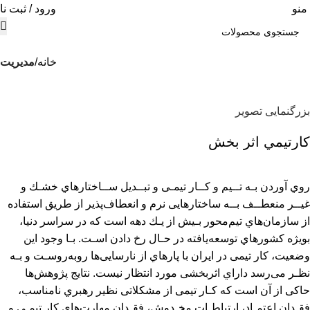
منو
ورود / ثبت نا
خانه
مديريت
بزرگنمایی تصویر
كارتيمي اثر بخش
روي آوردن ﺑـﻪ ﺗــﻴﻢ و ﻛــﺎر ﺗﻴﻤـﻰ و ﺗﺒــﺪﻳﻞ ﺳــﺎﺧﺘﺎرﻫﺎي ﺧﺸـﻚ و
ﻏﻴــﺮ ﻣﻨﻌﻄــﻒ ﺑــﻪ ﺳﺎﺧﺘﺎرﻫﺎﻳﻰ ﻧﺮم و اﻧﻌﻄﺎفﭘﺬﻳﺮ از ﻃﺮﻳﻖ اﺳﺘﻔﺎده
از ﺳﺎزﻣﺎنﻫﺎي ﺗﻴﻢﻣﺤﻮر ﺑـﻴﺶ از ﻳـﻚ دﻫﻪ اﺳﺖ ﻛﻪ در ﺳﺮاﺳﺮ دﻧﻴﺎ،
ﺑﻮﻳﮋه ﻛﺸﻮرﻫﺎي ﺗﻮﺳﻌﻪﻳﺎﻓﺘﻪ در ﺣـﺎل رخ دادن اﺳـﺖ. ﺑـﺎ وﺟﻮد اﻳﻦ
وﺿﻌﻴﺖ، ﻛﺎر ﺗﻴﻤﻰ در اﻳﺮان ﺑﺎ ﭘﺎرهاي از ﻧﺎرﺳﺎﻳﻰﻫﺎ روﺑﻪروﺳـﺖ و ﺑـﻪ
ﻧﻈـﺮ ﻣﻰرﺳﺪ داراي اﺛﺮﺑﺨﺸﻰ ﻣﻮرد اﻧﺘﻈﺎر ﻧﻴﺴﺖ. ﻧﺘﺎﻳﺞ ﭘﮋوﻫﺶﻫﺎ
ﺣﺎﻛﻰ از آن اﺳﺖ ﻛﻪ ﻛـﺎر ﺗﻴﻤﻰ از ﻣﺸﻜﻼﺗﻰ ﻧﻈﻴﺮ رﻫﺒﺮي ﻧﺎﻣﻨﺎﺳﺐ،
ﻓﻘـﺪان اﻋﺘﻤـﺎد، ارﺗﺒﺎﻃـﺎت ﻣﺨـﺪوش، ﻓﻘـﺪان ﻣﻬﺎرتﻫﺎي ﻛﺎر ﺗﻴﻤـﻰ و