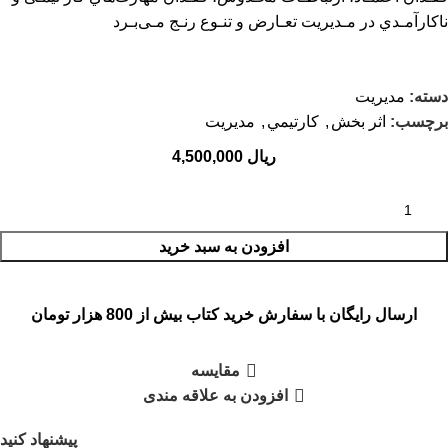
ﻧﺎﻛﺎرآﻣـﺪي در ﻣـﺪﻳﺮﻳﺖ ﺗﻌـﺎرض و ﺗﻨـﻮع رﻧـﺞ ﻣـﻰﺑـﺮد
دسته:
مديريت
برچسب:
اثر بخش
,
كارتيمي
,
مديريت
ریال
افزودن به سبد خرید
ارسال رایگان با سفارش خرید کتاب بیش از 800 هزار تومان
مقایسه
افزودن به علاقه مندی
پیشنهاد کنید