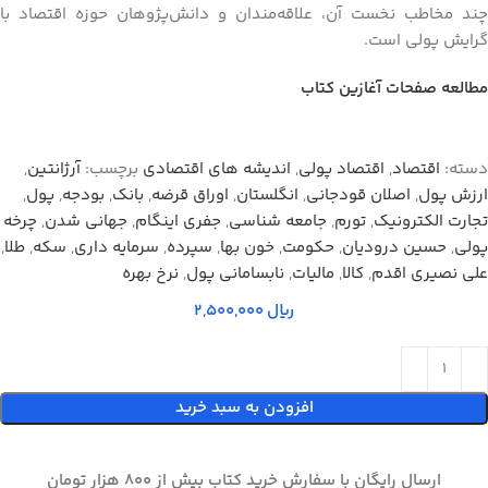
چند مخاطب نخست آن، علاقه‌مندان و دانش‌پژوهان حوزه اقتصاد با
گرایش پولی است.
مطالعه صفحات آغازین کتاب
دسته:
اقتصاد
,
اقتصاد پولی
,
اندیشه های اقتصادی
برچسب:
آرژانتین
,
ارزش پول
,
اصلان قودجانی
,
انگلستان
,
اوراق قرضه
,
بانک
,
بودجه
,
پول
,
تجارت الکترونیک
,
تورم
,
جامعه شناسی
,
جفری اینگام
,
جهانی شدن
,
چرخه
پولی
,
حسین درودیان
,
حکومت
,
خون بها
,
سپرده
,
سرمایه داری
,
سکه
,
طلا
,
علی نصیری اقدم
,
کالا
,
مالیات
,
نابسامانی پول
,
نرخ بهره
ریال
افزودن به سبد خرید
ارسال رایگان با سفارش خرید کتاب بیش از 800 هزار تومان