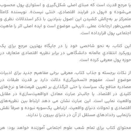
یا مرجع قدرت است که مبنای اصلی شکل‌گیری و استواری پول محسوب
می‌شود» و «پول در فرایند اقتصادی، خنثی نیست». نویسنده کاملاً
متمرکز بر به‌چالش کشیدن این اصول بنیادین با ذکر استدلالات نظری و
همین‌طور ارجاعات عملی ـ تاریخی موضوع است و ایده اصلی اثر را ماهیت
اجتماعی پول قرارداده است.
این کتاب، به‌ نحو شاخصی خود را در جایگاه بهترین مرجع برای یک
رویکرد انتقادیِ عالمانه دانشگاهی در برابر نظریه اقتصادی متعارف در
حوزه پول معرفی کرده است.
از نکات برجسته و جذاب کتاب، معرفی برخی مفاهیم جدید برای ادبیات
موضوع است. مفهوم «تسخیرگری» دلالت دارد بر قدرت طبقات در
مصادره منافع یک سیاست یا حتی اثرگذاری بر تعیین قیمت‌ها و نرخ‌های
کلیدی در اقتصاد. یا جالب‌تر عبارت معادل «واقعیت‌سازی» در مقابل
واقعیت نمایی است. این عبارت نشان می دهد ارتباط بین نظریه‌های
اقتصادی و تحولات دنیای واقعیت، ارتباطی یک‌سویه نبوده و صرفاً نقش
بازنمایی رخدادهای مستقل از آن در دنیای بیرون را ندارند.
محتوای کتاب برای تمام شعب علوم اجتماعی آموزنده خواهد بود؛ هر