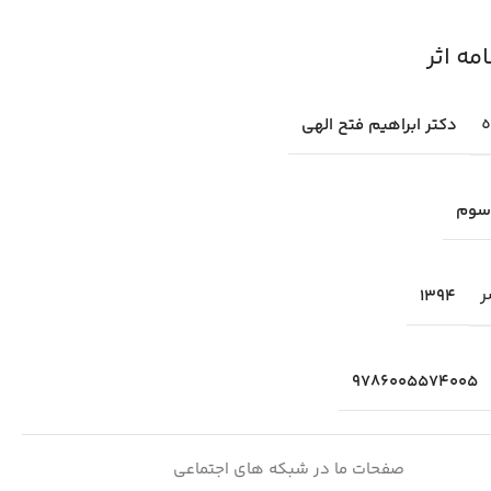
ه اثر
ه
دكتر ابراهيم فتح الهي
سوم
ر
1394
9786005574005
صفحات ما در شبکه های اجتماعی