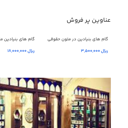
عناوین پر فروش
گام های بنیادین در متون حقوقي
گام های بنیادین م
انگليسي- جلد يكم
چهارم و پنجم
ریال
ریال