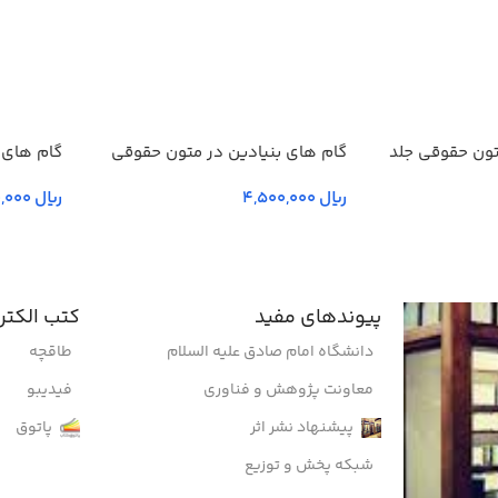
تون حقوقی جلد
گام های بنیادین در متون حقوقي
گام های 
انگليسي- جلد دوم
انگليسي-
ریال
ریال
پیوندهای مفید
کتب الکتر
دانشگاه امام صادق علیه السلام
طاقچه
معاونت پژوهش و فناوری
فیدیبو
پیشنهاد نشر اثر
پاتوق
شبکه پخش و توزیع