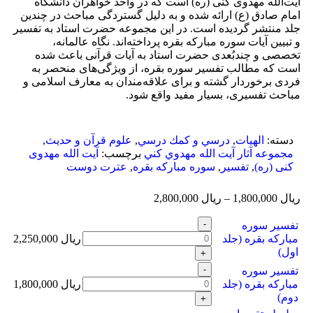
آیت‌الله مهدوی کنی (ره) است که در واحد خواهران دانشگاه
امام صادق (ع) ارائه شده و به دلیل گستردگی مباحث در چندین
جلد منتشر گردیده است. در این مجموعه حضرت استاد به تفسیر
و تبیین آیات سوره مبارکه بقره پرداخته‌اند. نگاه عالمانه،
تخصصی و چندبُعدی حضرت استاد به آیات قرآنی باعث شده
است که مطالب تفسیر سوره بقره، از ویژگی‌های منحصر به
فردی برخوردار گشته و برای علاقه‌مندان به معارف اسلامی و
مباحث تفسیری، بسیار مفید واقع شود.
دسته:
الهيات
,
درسي و كمك درسي
,
علوم قرآن و حدیث
,
مجموعه آثار آيت الله مهدوي كني
برچسب:
آیت الله مهدوی
کنی (ره)
,
تفسیر
,
سوره مبارکه بقره
,
عترت دوست
ریال
1,800,000
–
ریال
2,800,000
تفسیر سوره
مبارکه بقره (جلد
ریال
2,250,000
اول)
تفسیر سوره
مبارکه بقره (جلد
ریال
1,800,000
دوم)