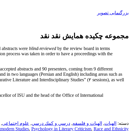
بزرگنمایی تصویر
مجموعه چکیده همایش نقد نقد
l abstracts were
blind-reviewed
by the review board in terms
ion process was taken in order to have a proceedings with the
9 accepted abstracts and 90 presenters, coming from 9 different
and in two languages (Persian and English) including areas such as
ive Literature and Interdisciplinary Studies” (۲ sessions), as well
cellor of ISU and the head of the Office of International
دسته:
الهيات
,
الهیات و فلسفه
,
درسي و كمك درسي
,
علوم اجتماعی
,
tmodern Studies
,
Psychology in Literary Criticism
,
Race and Ethnicity