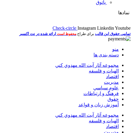
پاتوق
نمادها
Check-circle
Instagram
Linkedin
Youtube
تمامی حقوق این قالب
برای طراح
ارائه شده در نت اکسیر
محفوظ است
منو
دسته بندی ها
مجموعه آثار آيت الله مهدوي كني
الهیات و فلسفه
اقتصاد
مديريت
علوم سياسي
فرهنگ و ارتباطات
حقوق
آموزش زبان و قواعد
مجموعه آثار آيت الله مهدوي كني
الهیات و فلسفه
اقتصاد
مديريت