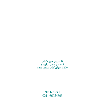
76 عنوان جایزه کتاب
5 عنوان ناشر برگزیده
1200 عنوان کتاب منتشرشده
09106067411
66954603- 021