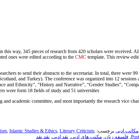
n this way, 345 pieces of research from 420 scholars were received. Al
epted ones were edited according to the
CMC
template. This review-edit
rchers to send their abstracts to the secretariat. In total, there were 9
 Scotland, and Turkey). The conference was organized into 12 sessions 
e and Ethnicity”, “History and Narrative”, “Gender Studies”, “Comparat
ers were form 18 fields of study and 51 universities.
ing and academic committee, and most importantly the research vice chan
مکاتب ادبی
برچسب:
,
Literary Criticism
,
Islamic Studies & Ethics
,
cism
Pos
,
فلسفه زبان
,
مکتب های ادبی
,
نقد ادبی
,
نقد نقد