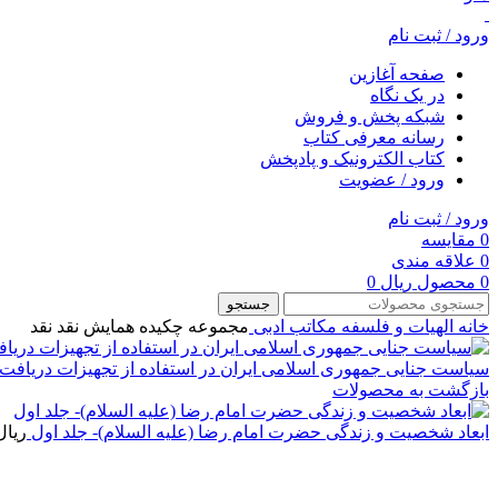
ورود / ثبت نام
صفحه آغازین
در یک نگاه
شبکه پخش و فروش
رسانه معرفی کتاب
کتاب الکترونیک و پادپخش
ورود / عضویت
ورود / ثبت نام
0
مقایسه
0
علاقه مندی
0
محصول
ریال
0
جستجو
خانه
الهیات و فلسفه
مکاتب ادبی
مجموعه چکیده همایش نقد نقد
سیاست جنایی جمهوری اسلامی ایران در استفاده از تجهیزات دریافت 
بازگشت به محصولات
ابعاد شخصیت و زندگی حضرت امام رضا (علیه السلام)- جلد اول
ریال