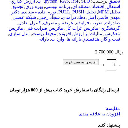
تحقيق
برچسب:
SLQ
,
RSP
,
RAS
,
python
,
آب
,
ارزش گذاري
,
اشتغال
,
اقتصاد منطقه اي
,
برنامه نويسي
,
بهره وري
,
تجميع
,
تحليل MPM
,
تحليل PULL_PUSH
,
تورم
,
داده - ستانده
,
دكتر
مهدي قائمي اصل
,
دهك درآمدي
,
سجاد رجبي
,
شبكه عصبي
,
صادرات
,
ضريب فزاينده
,
عرضه و مصرف
,
كنترل تعادل
,
گردشگري
,
ماتريس اثرات كل
,
ماتريس ضرايب فني
,
ماتريس
معكوس
,
ماليات بر ارزش افزوده
,
محيط زيست
,
مدل سازي
,
نفت و گاز
,
هدفمندي يارانه ها
,
واردات
,
يارانه
ریال
2,700,000
افزودن به سبد خرید
ارسال رایگان با سفارش خرید کتاب بیش از 800 هزار تومان
مقایسه
افزودن به علاقه مندی
پیشنهاد کنید