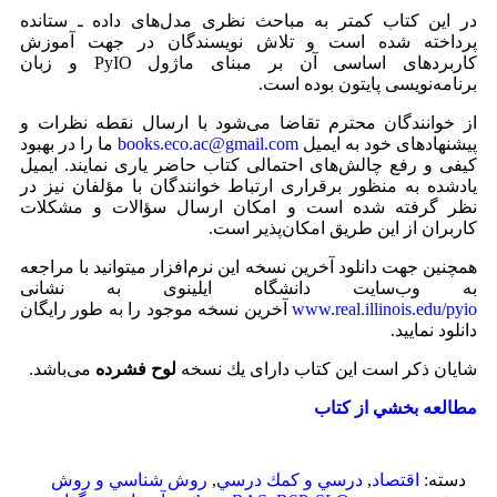
در این کتاب کمتر به مباحث نظری مدل‏‌های داده ـ ستانده
پرداخته ‏شده است و تلاش نویسندگان در جهت آموزش
کاربردهای اساسی آن بر مبنای ماژول PyIO و زبان
برنامه‏‌نویسی پایتون بوده است.
از خوانندگان محترم تقاضا می‌شود با ارسال نقطه نظرات و
پیشنهاد‌های خود به ایمیل
books.eco.ac@gmail.com
ما را در بهبود
کیفی و رفع چالش‌­های احتمالی کتاب حاضر یاری نمایند. ایمیل
یادشده به منظور برقراری ارتباط خوانندگان با مؤلفان نیز در
نظر گرفته شده است و امکان ارسال سؤالات و مشکلات
کاربران از این طریق امکان‌پذیر است.
همچنین جهت دانلود آخرین نسخه این نرم‌افزار می‏توانید با مراجعه
به وب‌سایت دانشگاه ایلینوی به نشانی
www.real.illinois.edu/pyio
آخرین نسخه موجود را به طور رایگان
دانلود نمایید.
شايان ذكر است اين كتاب دارای يك نسخه
لوح فشرده
می‌باشد.
مطالعه بخشي از كتاب
دسته:
اقتصاد
,
درسي و كمك درسي
,
روش شناسي و روش