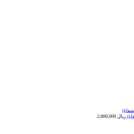
اء)
ریال
2,800,000