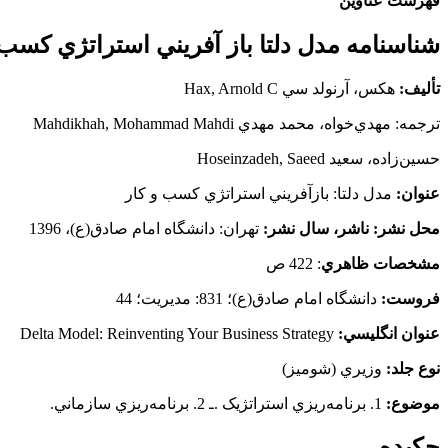
فهرست عناوین
شناسنامه مدل دلتا باز آفريني استراتژي كسب 
تأليف:
هکس، آرنولد سي Hax, Arnold C
ترجمه: مهدي‌خواه، محمد مهدي Mahdikhah, Mohammad Mahdi
حسين‌زاده، سعيد Hoseinzadeh, Saeed
عنوان:
مدل دلتا: بازآفريني استراتژي کسب و کار
محل نشر: ناشر، سال نشر:
تهران: دانشگاه امام صادق(ع)، 1396
مشخصات
ظاهري
: 422 ص
فروست:
دانشگاه امام صادق(ع)؛ 831: مديريت؛ 44
عنوان انگليسي:
Delta Model: Reinventing Your Business Strategy
نوع
جلد:
وزيري (شوميز)
موضوع:
1. برنامه‌ريزي استراتژيک .ـ 2. برنامه‌ريزي سازماني.
چکيده