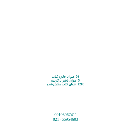
76 عنوان جایزه کتاب
5 عنوان ناشر برگزیده
1200 عنوان کتاب منتشرشده
09106067411
66954603- 021