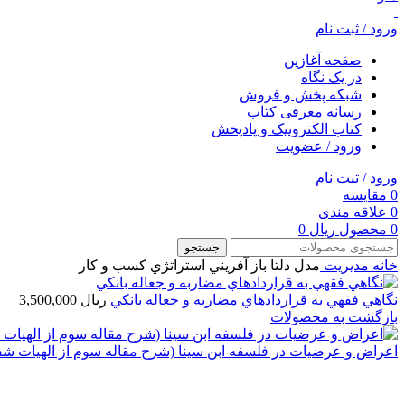
ورود / ثبت نام
صفحه آغازین
در یک نگاه
شبکه پخش و فروش
رسانه معرفی کتاب
کتاب الکترونیک و پادپخش
ورود / عضویت
ورود / ثبت نام
0
مقایسه
0
علاقه مندی
0
محصول
ریال
0
جستجو
خانه
مديريت
مدل دلتا باز آفريني استراتژي كسب و كار
نگاهي فقهي به قراردادهاي مضاربه و جعاله بانكي
ریال
3,500,000
بازگشت به محصولات
اعراض و عرضيات در فلسفه ابن سينا (شرح مقاله سوم از الهيات شف