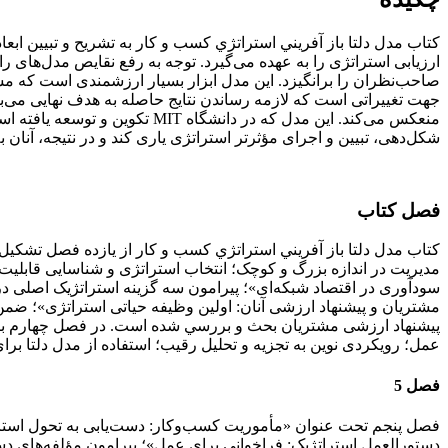
کتاب مدل دلتا باز آفريني استراتژي كسب و كار به تشریح و تبیین اب
ارزیابی استراتژی را به عهده می‌گیرد. توجه به رفع نقایص مدل‌های ر
صاحب‌نظران را برانگیزد. اين مدل ابزار بسیار ارزشمندی است که مشتر
جهت تغییراتی است که لازمه رساندن نتایج حاصله به هدف نهایی می‌باش
منعکس می‌کند. این مدل که در د
شکل‌دهی، تبیین و اجرای مؤثرتر استراتژی یاری کند و در نتیجه، آنان 
فصل كتاب
کتاب مدل دلتا باز آفريني استراتژي كسب و كار از يازده فصل تشکي
مدیریت در اندازه بزرگ و کوچک؛ انتخاب استراتژی و شناسایی قابلی
سودآوری در اقتصاد شبکه‌ای»؛ پيرامون سه گزینه استراتژیک اصلی د
مشتریان و پیشنهاد ارزشی آنان: اولین وظیفه حیاتی استراتژی»؛ ضمن
پیشنهاد ارزشی مشتریان بحث و بررسي شده است. در فصل چهارم با عن
عمل؛ رویکردی نوین به تجزیه و تحلیل رقیب؛ استفاده از مدل دلتا برا
فصل 5
فصل پنجم تحت عنوان «مأموریت کسب‌وکار: دست‌یابی به تحول استرات
دستورالعمل استراتژیک: فراخوانی برای عمل»؛ پيرامون مؤلفه‌های دست