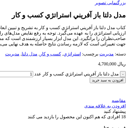
بزرگنمایی تصویر
مدل دلتا باز آفريني استراتژي كسب و كار
کتاب مدل دلتا باز آفريني استراتژي كسب و كار به تشریح و تبیین اب
ارزیابی استراتژی را به عهده می‌گیرد. توجه به رفع نقایص مدل‌های ر
صاحب‌نظران را برانگیزد. اين مدل ابزار بسیار ارزشمندی است که مشتر
جهت تغییراتی است که لازمه رساندن نتایج حاصله به هدف نهایی می‌با
دسته:
مديريت
برچسب:
استراتژي
,
كسب و كار
,
مدل دلتا
,
مديريت
ریال
4,700,000
مدل دلتا باز آفريني استراتژي كسب و كار عدد
افزودن به سبد خرید
مقایسه
افزودن به علاقه مندی
پیشنهاد کنید
18
افرادی که هم اکنون این محصول را بازدید می کنند