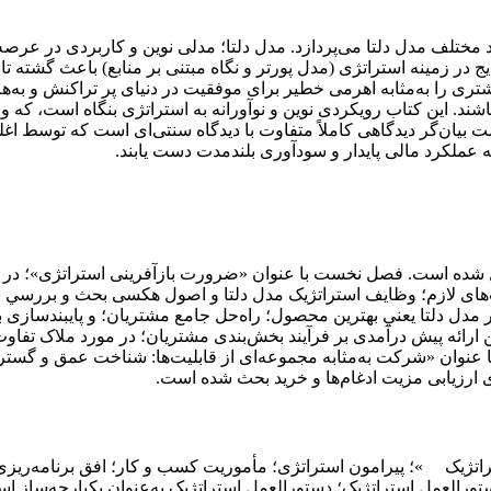
عاد مختلف مدل دلتا می‌پردازد. مدل دلتا؛ مدلی نوین و کاربردی در عر
ایج در زمینه استراتژی (مدل پورتر و نگاه مبتنی بر منابع) باعث گشت
ی را به‌مثابه اهرمی خطیر برای موفقیت در دنیای پر تراکنش و به‌هم‌
ند. این کتاب رویکردی نوین و نوآورانه به استراتژی بنگاه است، که وا
انشگاه MIT تکوین و توسعه یافته است بیان‌گر دیدگاهی کاملاً متفاوت با دیدگاه سنتی‌ای 
به عملکرد مالی پایدار و سودآوری بلندمدت دست یابند.
ل شده است. فصل نخست با عنوان «ضرورت بازآفرینی استراتژی»؛ در م
ت‌های لازم؛ وظایف استراتژیک مدل دلتا و اصول هکسی بحث و بررسي ش
ر مدل دلتا يعني بهترین محصول؛ راه‌حل جامع مشتریان؛ و پایبندسا
 ارائه پیش درآمدی بر فرآیند بخش‌بندی مشتریان؛ در مورد ملاک تفا
وان «شرکت به‌مثابه مجموعه‌ای از قابلیت‌ها: شناخت عمق و گستره ت
ی ارزیابی مزیت ادغام‌ها و خريد بحث شده است.
ژیک »؛ پيرامون استراتژی؛ مأموریت کسب ‌و کار؛ افق برنامه‌ریزی 
ورالعمل استراتژیک؛ دستورالعمل استراتژیک به‌عنوان يكپارچه‌ساز است