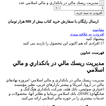
مديريت ريسك مالي در بانكداري و مالي اسلامي عدد
افزودن به سبد خرید
ارسال رایگان با سفارش خرید کتاب بیش از 800 هزار تومان
مقایسه
افزودن به علاقه مندی
پیشنهاد کنید
17
افرادی که هم اکنون این محصول را بازدید می کنند
فهرست عناوین
مديريت ريسك مالي در بانكداري و مالي
اسلامي
مديريت ريسك مالي در بانكداري و مالي اسلامي: امروزه نهادهاي
مالي در اروپا، آمريكا و بيشتر بازارهاي غربي، نظير مؤسسه
اعتباري سوئيس، بانك هلند، شركت بانكداري هنگ‌كنگ و
شانگهاي(HSBC)، بانك اسلامي بريتانيا و نظاير ‌آنها، محصولات و
خدمات بيشتري را در حوزه مالي اسلامي ارائه مي‌كنند.