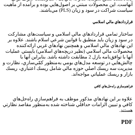
آنهاست. اين محصولات مبتني بر اصول‌هايي بوده و برآمده از ماهيت
سياست شراكت در سود و زيان (PLS) مي‌باشند.
قراردادهاي مالي اسلامي
ساختار تمامي قراردادهاي مالي اسلامي و سياست‌هاي مشاركت
در سود و زيان بايد منطبق با قوانين شرعي اسلام باشند. علاوه بر
اين نهادهاي مالي اسلامي و همچنين نهادهاي غربي ارائه‌كننده
محصولات مالي اسلامي (نظير دريچه‌هاي اسلامي) بايستي عمليات
آنها با توافق‌نامه بازل 2 مطابقت داشته باشد. بنابراين آنها با
چالش‌هايي در توسعه مدل‌هاي بومي به‌منظور كمّي‌سازي، نظارت و
مديريت سه ريسك اصلي حوزه مالي شامل ريسك اعتباري، ريسك
بازار و ريسك عملياتي مواجه‌اند.
فراهم‌سازي راه‌حل‌هاي كافي
علاوه ‌بر اين نهادهاي مذكور موظف به فراهم‌سازي راه‌حل‌هاي
كافي و تبيين الزامات حداقلي شناخته شده به‌منظور مقاصد نظارتي
هستند.
PDF