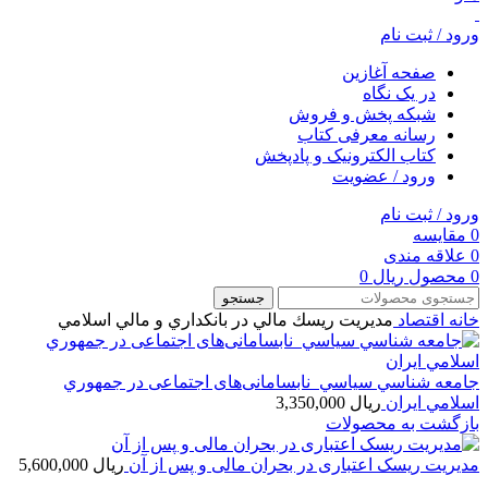
ورود / ثبت نام
صفحه آغازین
در یک نگاه
شبکه پخش و فروش
رسانه معرفی کتاب
کتاب الکترونیک و پادپخش
ورود / عضویت
ورود / ثبت نام
0
مقایسه
0
علاقه مندی
0
محصول
ریال
0
جستجو
خانه
اقتصاد
مديريت ريسك مالي در بانكداري و مالي اسلامي
جامعه­ شناسي سياسي نابسامانی‌های اجتماعی در جمهوري
اسلامي ايران
ریال
3,350,000
بازگشت به محصولات
مدیریت ریسک اعتباری در بحران مالی و پس از آن
ریال
5,600,000