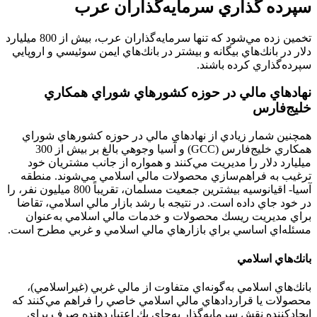
سپرده گذاري سرمايه‌گذاران عرب
تخمين زده مي‌شود كه تنها سرمايه‌گذاران عرب، بيش از 800 ميليارد
دلار در بانك‌هاي بيگانه و بيشتر در بانك‌هاي ايمن سوئيسي و اروپايي
سپرده‌گذاري كرده باشند.
نهادهاي مالي در حوزه كشورهاي شوراي همكاري
خليج‌فارس
همچنين شمار زيادي از نهادهاي مالي در حوزه كشورهاي شوراي
همكاري خليج‌فارس (GCC) و آسيا وجوهي بالغ بر بيش از 300
ميليارد دلار را مديريت مي‌كنند و همواره از جانب مشتريان خود
ترغيب به فراهم‌سازي محصولات مالي اسلامي مي‌شوند. منطقه
آسيا- اقيانوسيه بيشترين جمعيت مسلمان، تقريباً 800 ميليون نفر، را
در خود جاي داده است. در نتيجه با رشد بازار مالي اسلامي، تقاضا
براي مديريت ريسك محصولات و خدمات مالي اسلامي به‌عنوان
مسئله‌اي اساسي براي بازارهاي مالي اسلامي و غربي مطرح است.
بانك‌هاي اسلامي
بانك‌هاي اسلامي به‌گونه‌اي متفاوت از مالي غربي (غيراسلامي)،
محصولات يا قراردادهاي مالي اسلامي خاصي را فراهم مي‌كنند كه
ايجاد‌كننده نقش سرمايه‌گذار به‌جاي يك اعتباردهنده صرف براي