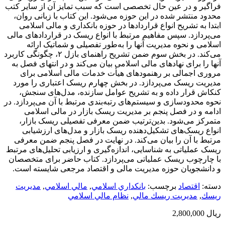
فراگیر و در عین حال تخصصی است که سبب تمایز آن از سایر کتب
محدود منتشر شده در این حوزه می‌شود. این کتاب با زبانی روان،
ابتدا به تشریح انواع قراردادها در حوزه بانکداری و مالی اسلامی
می‌پردازد. سپس مفاهیم مرتبط با انواع ریسک در قراردادهای مالی
اسلامی و نحوه مدیریت آنها را به‌طور ‌تفصیلی و شماتیک ارائه
می‌کند. در بخش سوم ضمن تشریح راهنمای بازل ۲، چگونگی کاربرد
آنها را برای نهادهای مالی اسلامی بیان می‌کند و در انتهای فصل به
مروری اجمالی بر رهنمودهای هیأت خدمات مالی اسلامی برای
مدیریت ریسک می‌پردازد. در بخش چهارم ریسک اعتباری را مورد
کنکاش قرار داده و به تشریح عوامل سازنده، مدل‌های سنجش،
نحوه محدودسازی و‌ سیستم‌های رتبه‌بندی مرتبط با آن می‌پردازد. در
ادامه و در فصل پنجم بر مدیریت ریسک بازار در مالی اسلامی
متمرکز می‌شود. بدین‌ترتیب ضمن معرفی تفصیلی ریسک بازار،
انواع ریسک‌های تشکیل‌دهنده ریسک بازار و مدل‌های ارزشیابی
مرتبط با آن را بیان می‌کند. در نهایت در فصل پنجم ضمن معرفی
ریسک عملیاتی به شناسایی، اندازه‌گیری و ارزیابی تحلیل‌های مرتبط
با چارچوب ریسک عملیاتی می‌پردازد. کتاب حاضر برای متخصصان
و دانشجویان حوزه مدیریت مالی و اقتصاد مرجعی شایسته است.
دسته:
اقتصاد
برچسب:
بانكداري اسلامي
,
مالي اسلامي
,
مديريت
ريسك
,
مديريت ريسك مالي
,
نظام مالي اسلامي
ریال
2,800,000