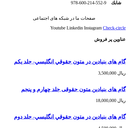
شابك
978-600-214-552-9
صفحات ما در شبکه های اجتماعی
Youtube
Linkedin
Instagram
Check-circle
عناوین پر فروش
گام های بنیادین در متون حقوقي انگليسي- جلد يكم
ریال
3,500,000
گام های بنیادین متون حقوقی جلد چهارم و پنجم
ریال
18,000,000
گام های بنیادین در متون حقوقي انگليسي- جلد دوم