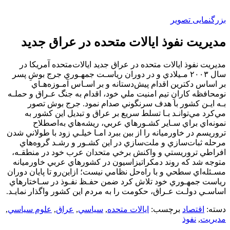
بزرگنمایی تصویر
مديريت نفوذ ايالات متحده در عراق جديد
مديريت نفوذ ايالات متحده در عراق جديد اﻳﺎﻻتﻣﺘﺤﺪه آﻣﺮﻳﻜﺎ در
ﺳﺎل ٢٠٠٣ ﻣـﻴﻼدي و در دوران رﻳﺎﺳـﺖ ﺟﻤﻬـﻮري ﺟﺮج ﺑﻮشِ ﭘﺴﺮ
ﺑﺮ اﺳﺎس دﻛﺘﺮﻳﻦ اﻗﺪام ﭘﻴﺶدﺳﺘﺎﻧﻪ و ﺑﺮ اﺳـﺎس آﻣـﻮزهﻫـﺎي
ﻧﻮﻣﺤﺎﻓﻈﻪ ﻛﺎرانِ ﺗﻴﻢ اﻣﻨﻴﺖ ﻣﻠﻲ ﺧﻮد، اﻗﺪام ﺑﻪ ﺟﻨﮓ ﻋـﺮاق و ﺣﻤﻠـﻪ
ﺑـﻪ اﻳـﻦ ﻛﺸﻮر ﺑﺎ ﻫﺪف ﺳﺮﻧﮕﻮﻧﻲ ﺻﺪام ﻧﻤﻮد. ﺟﺮج ﺑﻮش ﺗﺼﻮر
ﻣﻲﻛﺮد ﻣﻲﺗﻮاﻧـﺪ ﺑـﺎ ﺗﺴﻠﻂ ﺳﺮﻳﻊ ﺑﺮ ﻋﺮاق و ﺗﺒﺪﻳﻞ اﻳﻦ ﻛﺸﻮر ﺑﻪ
ﻧﻤﻮﻧﻪاي ﺑﺮاي ﺳـﺎﻳﺮ ﻛﺸـﻮرﻫﺎي ﻋﺮﺑﻲ، رﻳﺸﻪﻫﺎي ﺑﻪاﺻﻄﻼح
ﺗﺮورﻳﺴﻢ در ﺧﺎورﻣﻴﺎﻧﻪ را از ﺑﻴﻦ ﺑﺒﺮد اﻣـﺎ ﺧﻴﻠـﻲ زود ﺑﺎ ﻃﻮﻻﻧﻲ ﺷﺪن
ﻣﺮﺣﻠﻪ ﺛﺒﺎتﺳﺎزي و ﻣﻠﺖﺳﺎزي در اﻳﻦ ﻛﺸـﻮر و رﺷـﺪ ﮔﺮوهﻫﺎي
اﻓﺮاﻃﻲ ﺗﺮورﻳﺴﺘﻲ و واﻛﻨﺶ ﺑﺮﺧﻲ ﻣﺘﺤﺪان ﻋﺮب ﺧﻮد در ﻣﻨﻄﻘـﻪ،
ﻣﺘﻮﺟﻪ ﺷﺪ ﻛﻪ روﻧﺪ دﻣﻜﺮاﺗﻴﺰاﺳﻴﻮن در ﻛﺸﻮرﻫﺎي ﻋﺮﺑﻲ ﺧﺎورﻣﻴﺎﻧﻪ
ﻣﺴـﺌﻠﻪاي ﺳﻄﺤﻲ و ﺑﺎ راهﺣﻞ ﻧﻈﺎﻣﻲ ﻧﻴﺴﺖ؛ ازاﻳﻦرو ﺗﺎ ﭘﺎﻳﺎن دوران
رﻳﺎﺳﺖ ﺟﻤﻬـﻮري ﺧﻮد ﺗﻼش ﻛﺮد ﺿﻤﻦ ﺣﻔـﻆ ﻧﻔـﻮذ در ﺳـﺎﺧﺘﺎرﻫﺎي
اﺳﺎﺳـﻲ دوﻟـﺖ ﻋـﺮاق، ﺣﻜﻮﻣﺖ را ﺑﻪ ﻣﺮدم اﻳﻦ ﻛﺸﻮر واﮔﺬار ﻧﻤﺎﻳـﺪ.
دسته:
اقتصاد
برچسب:
ايالات متحده
,
سياسي
,
عراق
,
علوم سياسي
,
مديريت
,
نفوذ