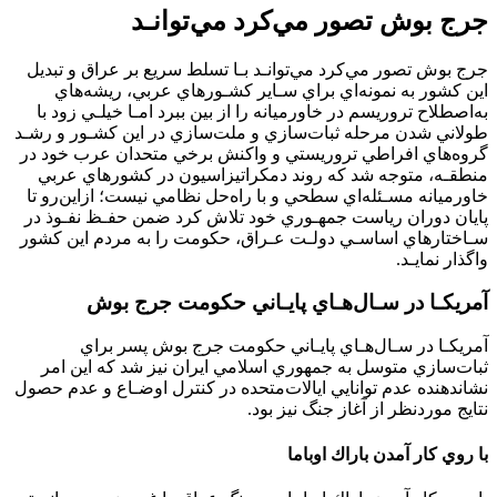
ﺟﺮج ﺑﻮش ﺗﺼﻮر ﻣﻲﻛﺮد ﻣﻲﺗﻮاﻧـﺪ
ﺟﺮج ﺑﻮش ﺗﺼﻮر ﻣﻲﻛﺮد ﻣﻲﺗﻮاﻧـﺪ ﺑـﺎ ﺗﺴﻠﻂ ﺳﺮﻳﻊ ﺑﺮ ﻋﺮاق و ﺗﺒﺪﻳﻞ
اﻳﻦ ﻛﺸﻮر ﺑﻪ ﻧﻤﻮﻧﻪاي ﺑﺮاي ﺳـﺎﻳﺮ ﻛﺸـﻮرﻫﺎي ﻋﺮﺑﻲ، رﻳﺸﻪﻫﺎي
ﺑﻪاﺻﻄﻼح ﺗﺮورﻳﺴﻢ در ﺧﺎورﻣﻴﺎﻧﻪ را از ﺑﻴﻦ ﺑﺒﺮد اﻣـﺎ ﺧﻴﻠـﻲ زود ﺑﺎ
ﻃﻮﻻﻧﻲ ﺷﺪن ﻣﺮﺣﻠﻪ ﺛﺒﺎتﺳﺎزي و ﻣﻠﺖﺳﺎزي در اﻳﻦ ﻛﺸـﻮر و رﺷـﺪ
ﮔﺮوهﻫﺎي اﻓﺮاﻃﻲ ﺗﺮورﻳﺴﺘﻲ و واﻛﻨﺶ ﺑﺮﺧﻲ ﻣﺘﺤﺪان ﻋﺮب ﺧﻮد در
ﻣﻨﻄﻘـﻪ، ﻣﺘﻮﺟﻪ ﺷﺪ ﻛﻪ روﻧﺪ دﻣﻜﺮاﺗﻴﺰاﺳﻴﻮن در ﻛﺸﻮرﻫﺎي ﻋﺮﺑﻲ
ﺧﺎورﻣﻴﺎﻧﻪ ﻣﺴـﺌﻠﻪاي ﺳﻄﺤﻲ و ﺑﺎ راهﺣﻞ ﻧﻈﺎﻣﻲ ﻧﻴﺴﺖ؛ ازاﻳﻦرو ﺗﺎ
ﭘﺎﻳﺎن دوران رﻳﺎﺳﺖ ﺟﻤﻬـﻮري ﺧﻮد ﺗﻼش ﻛﺮد ﺿﻤﻦ ﺣﻔـﻆ ﻧﻔـﻮذ در
ﺳـﺎﺧﺘﺎرﻫﺎي اﺳﺎﺳـﻲ دوﻟـﺖ ﻋـﺮاق، ﺣﻜﻮﻣﺖ را ﺑﻪ ﻣﺮدم اﻳﻦ ﻛﺸﻮر
واﮔﺬار ﻧﻤﺎﻳـﺪ.
آﻣﺮﻳﻜـﺎ در ﺳـﺎلﻫـﺎي ﭘﺎﻳـﺎﻧﻲ ﺣﻜﻮﻣﺖ ﺟﺮج ﺑﻮش
آﻣﺮﻳﻜـﺎ در ﺳـﺎلﻫـﺎي ﭘﺎﻳـﺎﻧﻲ ﺣﻜﻮﻣﺖ ﺟﺮج ﺑﻮش ﭘﺴﺮ ﺑﺮاي
ﺛﺒﺎتﺳﺎزي ﻣﺘﻮﺳﻞ ﺑﻪ ﺟﻤﻬﻮري اﺳﻼﻣﻲ اﻳﺮان ﻧﻴﺰ ﺷﺪ ﻛﻪ اﻳﻦ اﻣﺮ
ﻧﺸﺎندﻫﻨﺪه ﻋﺪم ﺗﻮاﻧﺎﻳﻲ اﻳﺎﻻتﻣﺘﺤﺪه در ﻛﻨﺘﺮل اوﺿـﺎع و ﻋﺪم ﺣﺼﻮل
ﻧﺘﺎﻳﺞ ﻣﻮردﻧﻈﺮ از آﻏﺎز ﺟﻨﮓ ﻧﻴﺰ ﺑﻮد.
با روي كار آمدن باراك اوباما