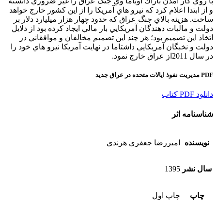
با روي كار آمدن باراك اوباما وي جنگ عراق را غير ضروري دانسته
و از ابتدا اعلام كرد كه نيرو هاي آمريكا را از اين كشور خارج خواهد
ساخت. هزينه بالاي جنگ عراق كه حدود چهار هزار ميليارد دلار بر
دولت و ماليات دهندگان آمريكايي بار مالي ايجاد كرده بود از دلايل
اتخاذ اين تصميم بود؛ هر چند اين تصميم مخالفان و موافقاني در
دولت و نخبگان آمريكايي داشتاما در نهايت آمريكا نيرو هاي خود را
در سال 2011از عراق خارج نمود.
PDF مديريت نفوذ ايالات متحده در عراق جديد
دانلود PDF كتاب
شناسنامه اثر
نویسنده
اميررضا جعفري هرندي
سال نشر
1395
چاپ
چاپ اول