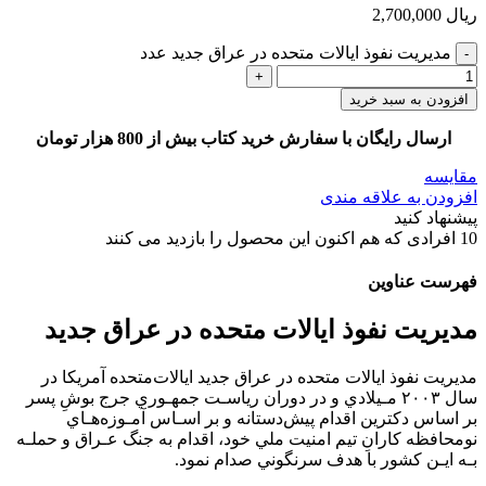
ریال
2,700,000
مديريت نفوذ ايالات متحده در عراق جديد عدد
افزودن به سبد خرید
ارسال رایگان با سفارش خرید کتاب بیش از 800 هزار تومان
مقایسه
افزودن به علاقه مندی
پیشنهاد کنید
10
افرادی که هم اکنون این محصول را بازدید می کنند
فهرست عناوین
مديريت نفوذ ايالات متحده در عراق جديد
مديريت نفوذ ايالات متحده در عراق جديد اﻳﺎﻻتﻣﺘﺤﺪه آﻣﺮﻳﻜﺎ در
ﺳﺎل ٢٠٠٣ ﻣـﻴﻼدي و در دوران رﻳﺎﺳـﺖ ﺟﻤﻬـﻮري ﺟﺮج ﺑﻮشِ ﭘﺴﺮ
ﺑﺮ اﺳﺎس دﻛﺘﺮﻳﻦ اﻗﺪام ﭘﻴﺶدﺳﺘﺎﻧﻪ و ﺑﺮ اﺳـﺎس آﻣـﻮزهﻫـﺎي
ﻧﻮﻣﺤﺎﻓﻈﻪ ﻛﺎرانِ ﺗﻴﻢ اﻣﻨﻴﺖ ﻣﻠﻲ ﺧﻮد، اﻗﺪام ﺑﻪ ﺟﻨﮓ ﻋـﺮاق و ﺣﻤﻠـﻪ
ﺑـﻪ اﻳـﻦ ﻛﺸﻮر ﺑﺎ ﻫﺪف ﺳﺮﻧﮕﻮﻧﻲ ﺻﺪام ﻧﻤﻮد.