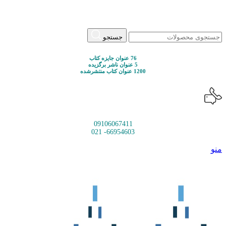
جستجو
76 عنوان جایزه کتاب
5 عنوان ناشر برگزیده
1200 عنوان کتاب منتشرشده
09106067411
66954603- 021
منو