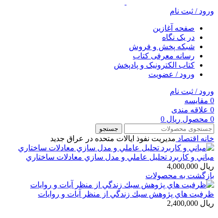
ورود / ثبت نام
صفحه آغازین
در یک نگاه
شبکه پخش و فروش
رسانه معرفی کتاب
کتاب الکترونیک و پادپخش
ورود / عضویت
ورود / ثبت نام
0
مقایسه
0
علاقه مندی
0
محصول
ریال
0
جستجو
خانه
اقتصاد
مديريت نفوذ ايالات متحده در عراق جديد
مباني و كاربرد تحليل عاملي و مدل سازي معادلات ساختاري
ریال
4,000,000
بازگشت به محصولات
ظرفيت هاي پژوهش سبك زندگي از منظر آيات و روايات
ریال
2,400,000