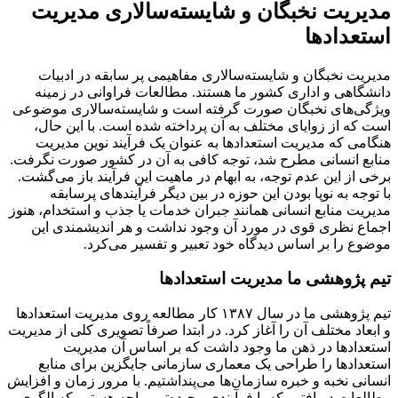
مدیریت نخبگان و شایسته‌سالاری مدیریت
استعدادها
مدیریت نخبگان و شایسته‌سالاری مفاهیمی پر سابقه در ادبیات
دانشگاهی و اداری کشور ما هستند. مطالعات فراوانی در زمینه
ویژگی‌های نخبگان صورت گرفته است و شایسته‌سالاری موضوعی
است که از زوایای مختلف به آن پرداخته شده است. با این حال،
هنگامی که مدیریت استعدادها به عنوان یک فرآیند نوین مدیریت
منابع انسانی مطرح شد، توجه کافی به آن در کشور صورت نگرفت.
برخی از این عدم توجه، به ابهام در ماهیت این فرآیند باز می‌گشت.
با توجه به نوپا بودن این حوزه در بین دیگر فرآیندهای پرسابقه
مدیریت منابع انسانی همانند جبران خدمات یا جذب و استخدام، هنوز
اجماع نظری قوی در مورد آن وجود نداشت و هر اندیشمندی این
موضوع را بر اساس دیدگاه خود تعبیر و تفسیر می‌کرد.
تیم پژوهشی ما مدیریت استعدادها
تیم پژوهشی ما در سال ۱۳۸۷ کار مطالعه روی مدیریت استعدادها
و ابعاد مختلف آن را آغاز کرد. در ابتدا صرفاً تصویری کلی از مدیریت
استعدادها در ذهن ما وجود داشت که بر اساس آن مدیریت
استعدادها را طراحی یک معماری سازمانی جایگزین برای منابع
انسانی نخبه و خبره سازمان‌ها می‌پنداشتیم. با مرور زمان و افزایش
مطالعات دریافتیم که با فرآیندی پیچیده‌تر مواجه هستیم که الگوی