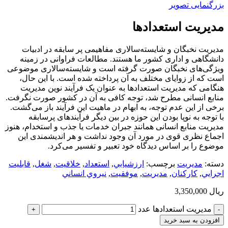
بزرگنمایی تصویر
مدیریت استعدادها
مدیریت نخبگان و شایسته‌سالاری مفاهیمی پر سابقه در ادبیات
دانشگاهی و اداری کشور ما هستند. مطالعات فراوانی در زمینه
ویژگی‌های نخبگان صورت گرفته است و شایسته‌سالاری موضوعی
است که از زوایای مختلف به آن پرداخته شده است. با این حال،
هنگامی که مدیریت استعدادها به عنوان یک فرآیند نوین مدیریت
منابع انسانی مطرح شد، توجه کافی به آن در کشور صورت نگرفت.
برخی از این عدم توجه، به ابهام در ماهیت این فرآیند باز می‌گشت.
با توجه به نوپا بودن این حوزه در بین دیگر فرآیندهای پرسابقه
مدیریت منابع انسانی همانند جبران خدمات یا جذب و استخدام، هنوز
اجماع نظری قوی در مورد آن وجود نداشت و هر اندیشمندی این
موضوع را بر اساس دیدگاه خود تعبیر و تفسیر می‌کرد.
دسته:
مديريت
برچسب:
ارزشيابي
,
استعداد
,
خلاقيت
,
شغل
,
قابليت
اجرايي
,
كاركنان
,
مديريت
,
موفقيت
,
نيروي انساني
ریال
3,350,000
مدیریت استعدادها عدد
افزودن به سبد خرید