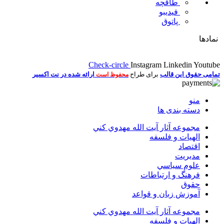
طاقچه
فیدیبو
پاتوق
نمادها
Check-circle
Instagram
Linkedin
Youtube
تمامی حقوق این قالب
برای طراح
ارائه شده در نت اکسیر
محفوظ است
منو
دسته بندی ها
مجموعه آثار آيت الله مهدوي كني
الهیات و فلسفه
اقتصاد
مديريت
علوم سياسي
فرهنگ و ارتباطات
حقوق
آموزش زبان و قواعد
مجموعه آثار آيت الله مهدوي كني
الهیات و فلسفه