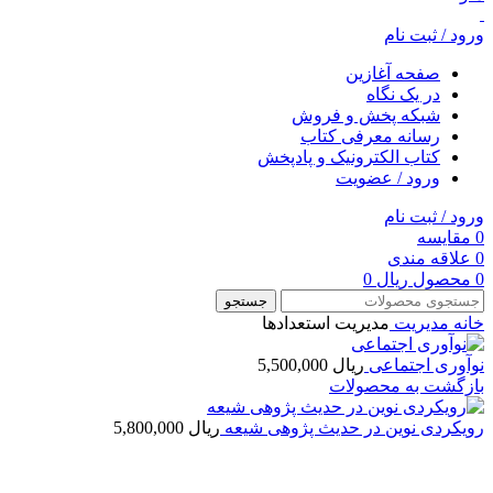
ورود / ثبت نام
صفحه آغازین
در یک نگاه
شبکه پخش و فروش
رسانه معرفی کتاب
کتاب الکترونیک و پادپخش
ورود / عضویت
ورود / ثبت نام
0
مقایسه
0
علاقه مندی
0
محصول
ریال
0
جستجو
خانه
مديريت
مدیریت استعدادها
نوآوری اجتماعی
ریال
5,500,000
بازگشت به محصولات
رویکردی نوین در حدیث پژوهی شیعه
ریال
5,800,000