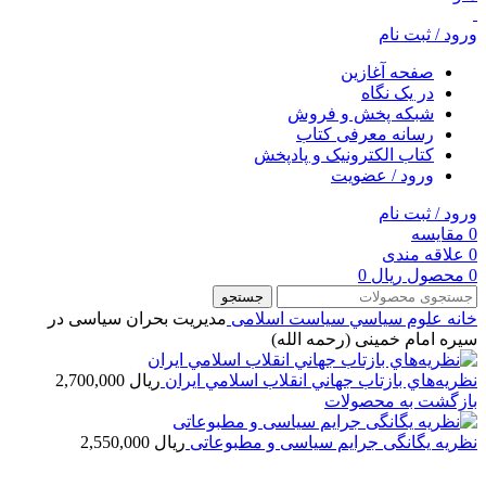
ورود / ثبت نام
صفحه آغازین
در یک نگاه
شبکه پخش و فروش
رسانه معرفی کتاب
کتاب الکترونیک و پادپخش
ورود / عضویت
ورود / ثبت نام
0
مقایسه
0
علاقه مندی
0
محصول
ریال
0
جستجو
خانه
علوم سياسي
سیاست اسلامی
مدیریت بحران سیاسی در
سیره امام خمینی (رحمه الله)
نظريه‌هاي بازتاب جهاني انقلاب اسلامي ایران
ریال
2,700,000
بازگشت به محصولات
نظریه یگانگی جرایم سیاسی و مطبوعاتی
ریال
2,550,000