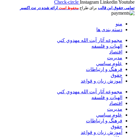
Check-circle
Instagram
Linkedin
Youtube
تمامی حقوق این قالب
برای طراح
ارائه شده در نت اکسیر
محفوظ است
منو
دسته بندی ها
مجموعه آثار آيت الله مهدوي كني
الهیات و فلسفه
اقتصاد
مديريت
علوم سياسي
فرهنگ و ارتباطات
حقوق
آموزش زبان و قواعد
مجموعه آثار آيت الله مهدوي كني
الهیات و فلسفه
اقتصاد
مديريت
علوم سياسي
فرهنگ و ارتباطات
حقوق
آموزش زبان و قواعد