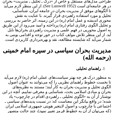
طراحی مدل‌های مستقل و خاص از «درک ـ تحلیل ـ مدیریت» بحران
در هر جامعه‌ای است (See Lasswell 1952). از این منظر لازم می‌آید
تا الگوهای موفق از مدیریت بحران در جامعه ایران، شناسایی،
تحلیل و مورد استفاده راهبردی قرار گیرند. با عنایت به نقش
محوری اندیشه و عمل امام (ره) در این زمینه، اثر حاضر به بررسی
و تحلیل الگوی رفتاری امام (ره) پرداخته و امید می‌رود از این طریق
به اصول محوریی در فهم علمی و مدیریت راهبردی بحران‌ها نایل
آید. از این منظر تلاش مولف کتاب در خور توجه و اقدامی بومی به
شمار می‌آید که شایسته مطالعه، نقد و بهره‌برداری کاربردی است.
مدیریت بحران سیاسی در سیره امام خمینی
(رحمه الله)
راهنمای تحلیلی
به منظور درک هر چه بهتر سیاست‌های عملی امام (ره) لازم می‌آید
تا نخست خطوط راهنمای نظریی را که می‌توانند به عنوان اصول
الگوی تحلیل و مدیریت بحران به کار آیند؛ مستند به نظریه‌های
بحران و مبادی اسلامی بحث، شناسایی و معرفی نماییم. آنچه در این
نوشتار از آن به «الگوی تحلیلی ـ راهبردی اقدام در چارچوب» یاد
شده؛ در واقع بیانگر این معناست که: در نسبت پدیده‌های سیاسی ـ
اجتماعی با چارچوب و اصول لایتغیر هویتی جمهوری اسلامی ایران
(که می‌توان از آن به خطوط قرمز تعبیر نمود)، چند حالت متصور