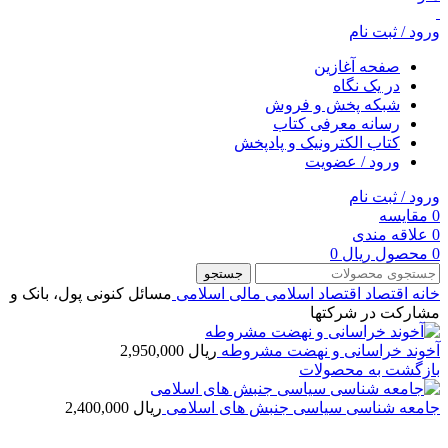
ورود / ثبت نام
صفحه آغازین
در یک نگاه
شبکه پخش و فروش
رسانه معرفی کتاب
کتاب الکترونیک و پادپخش
ورود / عضویت
ورود / ثبت نام
0
مقایسه
0
علاقه مندی
0
محصول
ریال
0
جستجو
خانه
اقتصاد
اقتصاد اسلامی
مالی اسلامی
مسائل کنونی پول، بانک و
مشارکت در شرکتها
آخوند خراسانی و نهضت مشروطه
ریال
2,950,000
بازگشت به محصولات
جامعه شناسی سیاسی جنبش های اسلامی
ریال
2,400,000