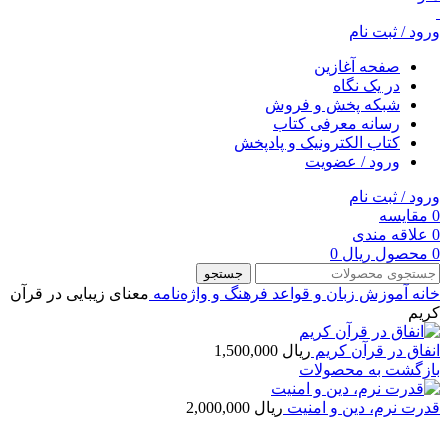
ورود / ثبت نام
صفحه آغازین
در یک نگاه
شبکه پخش و فروش
رسانه معرفی کتاب
کتاب الکترونیک و پادپخش
ورود / عضویت
ورود / ثبت نام
0
مقایسه
0
علاقه مندی
0
محصول
ریال
0
جستجو
خانه
آموزش زبان و قواعد
فرهنگ و واژه‌نامه
معنای زیبایی در قرآن
کریم
انفاق در قرآن کریم
ریال
1,500,000
بازگشت به محصولات
قدرت نرم، دین و امنیت
ریال
2,000,000