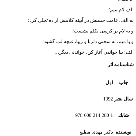
الف لام میم؛
به الف، قامت حسنش در آیینه کلامش اراده تجلی کرد؛
و به لام بر کرسی تکلم نشست؛
و با میم، به سخنی دلربا و زیبا، غنچه لب گشود؛
الف؛ بیا خواندن آغاز کن، خواندنی دیگر…
شناسنامه اثر
چاپ
اول
سال نشر
1392
شابك
978-600-214-280-1
نویسنده
دکتر مهدی مطیع