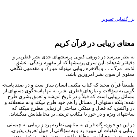
بزرگنمایی تصویر
معنای زیبایی در قرآن کریم
به نظر می­رسد در دوره­ی کنونی پرسش­های جدی بشر فطری­تر و
دقیق­تر شده­اند. این سری پرسش­ها که از مفهوم زندگی، عشق،
لذت، مرگ، … و بالاخره زیبایی می­تواند مبارک و مقدمه­ی نگاهی
معنوی از سوی بشر امروزین باشد.
طبیعتاً قرآن مجید که کتاب مکتبی انسان ساز است و در صدد پاسخ­
گویی به سؤالات و نیازهای فطری بشر، نه تنها پاسخ­گوی دسته­ای از
مسائل زیبایی است که قبلاً و در تاریخ اندیشه و تعمق بشری طرح
شده؛ بلکه دسته­ای از مسائل را هم خود طرح می­کند و نه منفعلانه و
در واکنش، که فعال و مبتکر، مباحثی از زیبایی مطرح می­کند که
ساحت­های ویژه و در خور با مکاتب تربیتی بر مخاطبانش می­گشاید.
در این دو حوزه، گاه قرآن به مثابه­ی نظریه پرداز زیبایی به چیستی
زیبایی و کیفیات آن می­پردازد و به سؤالاتی از قبیل تعریف پذیری،
بدیهی بودن، معناداری، مطلق یا نسبی بودن، ذهنی یا عینی بودن،