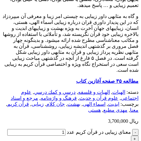
تعمیم زیبایی و … پاسخ می­دهد.
و گاه به مثابه­ی داور زیبایی به چیستی امر زیبا و معرفی آن می­پردزاد
که در این پدیدار داوری قران درباره زیبایی اسماء الهی، هستی،
انسان، زیبایی­های جهان آخرت به ویژه بهشت و زیبایی­های ابدیت و
بالاخره زیبایی خود قرآن نگریسته شد، و تأملاتی با استفاده از روش­ها
و مکاتب معناشناسی مطرح شده ارائه می­شود. و بدین­گونه چهار
فصل مروری بر گذشته­ی اندیشه زیبایی، روش­شناسی، قرآن به
مثابه­ی نظریه پرداز زیبایی و قرآن به مثابه­ی داور زیبایی شکل
گرفته است. در فصل ۵ فارغ از آنچه در گذشته­ی مباحث زیبایی
است سعی در استخراج نگاه ویژه و اختصاصی قرآن کریم به زیبایی
شده است.
مطالعه ۳۵ صفحه آغازین کتاب
دسته:
الهيات
,
الهیات و فلسفه
,
درسي و كمك درسي
,
علوم
اجتماعی
,
علوم قرآن و حدیث
,
فرهنگ و واژه‌نامه
,
مرجع و اسناد
برچسب:
ابدیت
,
اسماء الهی
,
بهشت
,
جان کلام
,
زیبایی
,
قرآن کریم
,
معنا
,
مهدی مطیع
,
هستی
ریال
3,700,000
معنای زیبایی در قرآن کریم عدد