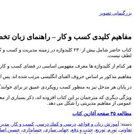
بزرگنمایی تصویر
مفاهیم کلیدی ‌کسب ‌و کار – راهنمای زبان 
کتاب حاضر شامل بیش از۲۳۰ کلیدواژه در زمین
لطف نیست.
هر کدام از کلیدواژه ‏ها معرف مفهومی اساسی در فضای کسب و کار
مفاهیم مذکور بر اساس حروف الفبای انگلیسی مرتب شده‏ اند. پس از 
در پایان هر مدخل نیز به منظور کسب رویکردی عمیق‏‏ تر برای خوانندگ
ویژگی دیگری که مترجمان بر این کتاب افزوده ‏اند، ذکر بسیاری از 
عمومی از مفاهیم مدیریتی را شکل می‏ دهد.
مطالعه ۳۵ صفحه آغازین کتاب
دسته:
آموزش زبان و قواعد
,
درسي و كمك درسي
,
کسب و کار
,
مدير
تعاونی
,
تورم
,
توزیع
,
جذب و دفع
,
جهانی سازی
,
حسابداری
,
حسین اصلی