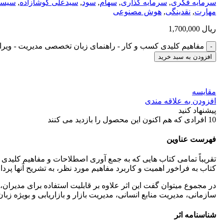
سرمایه فکری
,
سرمایه گذاری
,
سهام
,
سود
,
سیدعلی کوشازاده
,
سیست
مهارت
,
نقدینگی
,
هوش مصنوعی
ریال
1,700,000
مفاهیم کلیدی ‌کسب ‌و کار - راهنمای زبان تخصصی مدیریت - وی
افزودن به سبد خرید
مقایسه
افزودن به علاقه مندی
پیشنهاد کنید
10
افرادی که هم اکنون این محصول را بازدید می کنند
فهرست عناوین
تقریباً تمامی کتاب هایی که به جمع ‏آوری اصطلاحات و مفاهیم کلیدی 
کتاب به فراخور اهمیت و کاربرد مفاهیم مورد نظر، به تشریح آنها پردا
در مجموع می‏توان گفت این اثر علاوه بر قابلیت استفاده برای مدیر
سازمانی، مدیریت منابع انسانی، مدیریت بازار و بازاریابی و بویژه ز
شناسنامه اثر