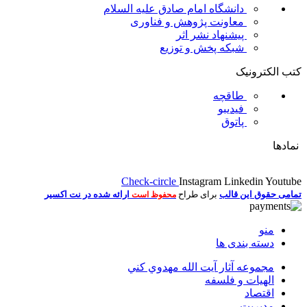
دانشگاه امام صادق علیه السلام
معاونت پژوهش و فناوری
پیشنهاد نشر اثر
شبکه پخش و توزیع
کتب الکترونیک
طاقچه
فیدیبو
پاتوق
نمادها
Check-circle
Instagram
Linkedin
Youtube
تمامی حقوق این قالب
برای طراح
ارائه شده در نت اکسیر
محفوظ است
منو
دسته بندی ها
مجموعه آثار آيت الله مهدوي كني
الهیات و فلسفه
اقتصاد
مديريت