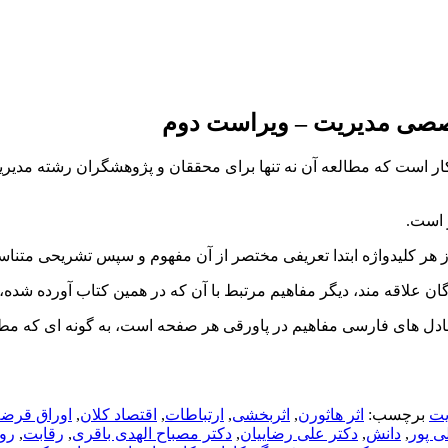
تخصصی مدیریت – ویراست دوم
ه مدیریت و کسب و کار است که مطالعه آن نه تنها برای محققان و پژوهشگران رش
 است.
هر کلیدواژه ابتدا تعریفی مختصر از آن مفهوم و سپس تشریحی متناسب
ان علاقه‏ مند، دیگر مفاهیم مرتبط با آن که در همین کتاب آورده شده،
معادل‏ های فارسی مفاهیم در پاورقی هر صفحه است، به گونه‏ ای که 
يت
برچسب:
اثر هاثورن
,
اثربخشی
,
ارتباطات
,
اقتصاد کلان
,
اوراق قرض
 پور
,
دانش
,
دکتر علی رضاییان
,
دکتر مصباح الهدی باقری
,
رقابت
,
رو