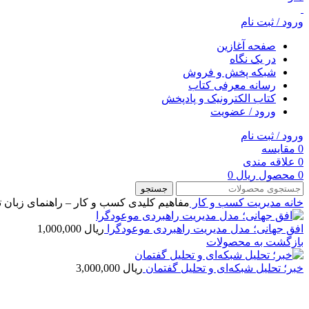
ورود / ثبت نام
صفحه آغازین
در یک نگاه
شبکه پخش و فروش
رسانه معرفی کتاب
کتاب الکترونیک و پادپخش
ورود / عضویت
ورود / ثبت نام
0
مقایسه
0
علاقه مندی
0
محصول
ریال
0
جستجو
خانه
مديريت
کسب و کار
مفاهیم کلیدی ‌کسب ‌و کار – راهنمای زبا
افق جهانی؛ مدل مدیریت راهبردی موعودگرا
ریال
1,000,000
بازگشت به محصولات
خبر؛ تحلیل شبکه‌ای و تحلیل گفتمان
ریال
3,000,000