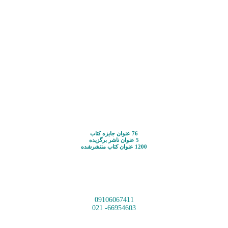
76 عنوان جایزه کتاب
5 عنوان ناشر برگزیده
1200 عنوان کتاب منتشرشده
09106067411
66954603- 021