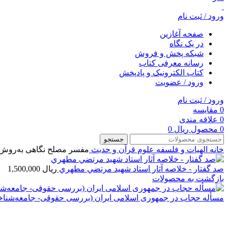
ورود / ثبت نام
صفحه آغازین
در یک نگاه
شبکه پخش و فروش
رسانه معرفی کتاب
کتاب الکترونیک و پادپخش
ورود / عضویت
ورود / ثبت نام
0
مقایسه
0
علاقه مندی
0
محصول
ریال
0
جستجو
خانه
الهیات و فلسفه
علوم قرآن و حدیث
مفسر مصلح نگاهی به‌روش
صد گفتار - خلاصه آثار استاد شهيد مرتضي مطهري
ریال
1,500,000
بازگشت به محصولات
مسأله‌ حجاب در جمهوری اسلامی ایران (بررسی حقوقی- جامعه‌شنا