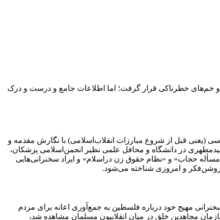
چ و خم‌های خطرناکی قرار گرفت؛ اما اطلاعات جامع و درست و درک
ین‌جا خالی از لطف نیست. شهیدمطهری در دهه‌سی (یعنی قبل از شروع مبارزات انقلاب‌اسلامی) با نگارش مقدمه و
ید‌مطهری در دانشگاه و محافل علمی نظیر انجمن‌اسلامی پزشکان،
 نگارش کتاب‌هایی هم‌چون «مسأله حجاب» و «نظام حقوق زن دراسلام» و ایراد سخنرانی‌هایی
 روشن‌فکر و امروزی شناخته می‌شود.
ل، علیه شخص شاه سخنرانی و بازداشت هم شد و در زمان اوج رابطه دوستی میان شاه و رژیم صهیونیستی (در سال‌۱۳۴۸) با سخنرانی مهیج خود درباره فلسطین به جمع‌آوری اعانه برای مردم
ر اثر پیدایش سازمان مجاهدین خلق در میان انقلابیون مسلمان مشاهده شد،