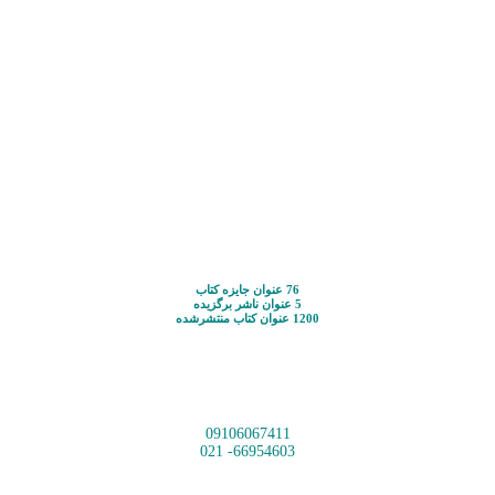
76 عنوان جایزه کتاب
5 عنوان ناشر برگزیده
1200 عنوان کتاب منتشرشده
09106067411
66954603- 021