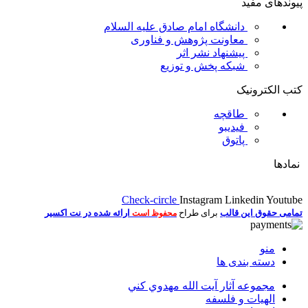
پیوندهای مفید
دانشگاه امام صادق علیه السلام
معاونت پژوهش و فناوری
پیشنهاد نشر اثر
شبکه پخش و توزیع
کتب الکترونیک
طاقچه
فیدیبو
پاتوق
نمادها
Check-circle
Instagram
Linkedin
Youtube
تمامی حقوق این قالب
برای طراح
ارائه شده در نت اکسیر
محفوظ است
منو
دسته بندی ها
مجموعه آثار آيت الله مهدوي كني
الهیات و فلسفه