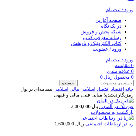
ورود / ثبت نام
صفحه آغازین
در یک نگاه
شبکه پخش و فروش
رسانه معرفی کتاب
کتاب الکترونیک و پادپخش
ورود / عضویت
ورود / ثبت نام
0
مقایسه
0
علاقه مندی
0
محصول
ریال
0
جستجو
خانه
اقتصاد
اقتصاد اسلامی
مالی اسلامی
مقدمه‌ای بر پول
رمزنگاری‌شده؛ مبانی فنی، مالی و فقهی
فین تک در آلمان
ریال
2,000,000
بازگشت به محصولات
ریا در ارتباطات اجتماعی
ریال
1,600,000