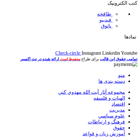
کتب الکترونیک
طاقچه
فیدیبو
پاتوق
نمادها
Check-circle
Instagram
Linkedin
Youtube
تمامی حقوق این قالب
برای طراح
ارائه شده در نت اکسیر
محفوظ است
منو
دسته بندی ها
مجموعه آثار آيت الله مهدوي كني
الهیات و فلسفه
اقتصاد
مديريت
علوم سياسي
فرهنگ و ارتباطات
حقوق
آموزش زبان و قواعد