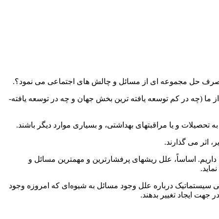
را صرف حل مجموعه ­ای از مسائل و چالش­ های اجتماعی می ­نمود؟.
آیا تاکنون آرزو کرده ­اید که ای کاش می­توانستید درباره اختلافات و بی­ عدالتی­ های اجتماعی که برای شما مهم­اند، تغییری ایجاد کنید. بسیاری از ما (چه در کم ­توسعه­ یافته ­ترین بخش جهان و چه در توسعه ­یافته­
 تحصیلات و یا مراقبت­های بهداشتی، و بسیاری موارد دیگر باشند.
 اثر می­ گذارند.
 داریم. اساساً، علل ریشه­ای پرفشارترین و مهم­ترین مسائل و
ماید.
 سیستماتیک درباره علل وجود مسائل به شیوه‌ای که امروزه وجود
ر جهت ایجاد تغییر بدهند.