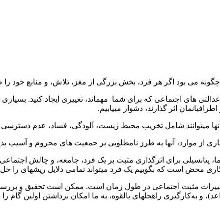
ان چگونه می ­بود اگر هر فرد، بخش بزرگی از مغز، تلاش، و منابع خود 
رافیانمان اثر گذارند، دشوار می­یابیم.
آن­ها می­توانند شامل تخریب محیط زیست، آلودگی، فساد، عدم دسترسی به
 از موارد، آن­ها به طرز نامطلوبی بر جمعیت­ های محروم و آسیب ­پذیر،
 ما، پتانسیلی برای اثرگذاری مثبت بر یک فرد، جامعه، و چالش اجتماعی
اری محض است که بگوییم یک فرد می­تواند تمامی دلایل ریشه­ای را حل ن
تغییرات مثبت اجتماعی در طول زمان است. ممکن است تحقیق و بررسی
د)، و به‌کارگیری راه­حل­های بالقوه، به ما امکان برداشتن اولین گام را د