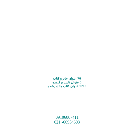
76 عنوان جایزه کتاب
5 عنوان ناشر برگزیده
1200 عنوان کتاب منتشرشده
09106067411
66954603- 021