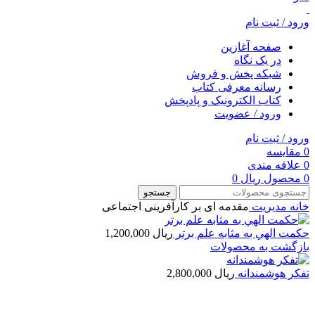
ورود / ثبت نام
صفحه آغازین
در یک نگاه
شبکه پخش و فروش
رسانه معرفی کتاب
کتاب الکترونیک و پادپخش
ورود / عضویت
ورود / ثبت نام
0
مقایسه
0
علاقه مندی
0
محصول
ریال
0
جستجو
خانه
مديريت
مقدمه ای بر کارآفرینی اجتماعی
حكمت الهي به مثابه علم برتر
ریال
1,200,000
بازگشت به محصولات
تفكر هوشمندانه
ریال
2,800,000