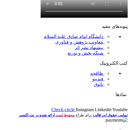
پیوندهای مفید
دانشگاه امام صادق علیه السلام
معاونت پژوهش و فناوری
پیشنهاد نشر اثر
شبکه پخش و توزیع
کتب الکترونیک
طاقچه
فیدیبو
پاتوق
نمادها
Check-circle
Instagram
Linkedin
Youtube
تمامی حقوق این قالب
برای طراح
ارائه شده در نت اکسیر
محفوظ است