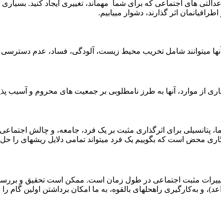
رافیانمان اثر گذارند، دشوار می­یابیم.
آن­ها می­توانند شامل تخریب محیط زیست، آلودگی، فساد، عدم دسترسی به
 از موارد، آن­ها به طرز نامطلوبی بر جمعیت­ های محروم و آسیب ­پذیر،
 ما، پتانسیلی برای اثرگذاری مثبت بر یک فرد، جامعه، و چالش اجتماعی
اری محض است که بگوییم یک فرد می­تواند تمامی دلایل ریشه­ای را حل ن
تغییرات مثبت اجتماعی در طول زمان است. ممکن است تحقیق و بررسی
د)، و به‌کارگیری راه­حل­های بالقوه، به ما امکان برداشتن اولین گام را د