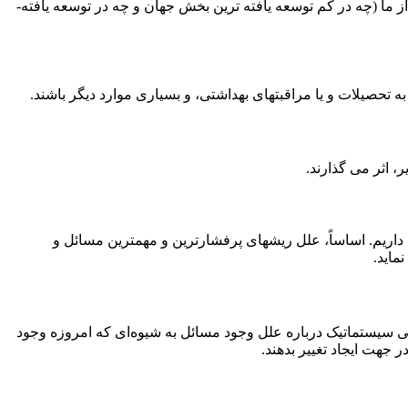
آیا تاکنون آرزو کرده ­اید که ای کاش می­توانستید درباره اختلافات و بی­ عدالتی­ های اجتماعی که برای شما مهم­اند، تغییری ایجاد کنید. بسیاری از ما (چه در کم ­توسعه­ یافته ­ترین بخش جهان و چه در توسعه ­یافته­
 تحصیلات و یا مراقبت­های بهداشتی، و بسیاری موارد دیگر باشند.
 اثر می­ گذارند.
 داریم. اساساً، علل ریشه­ای پرفشارترین و مهم­ترین مسائل و
ماید.
 سیستماتیک درباره علل وجود مسائل به شیوه‌ای که امروزه وجود
ر جهت ایجاد تغییر بدهند.