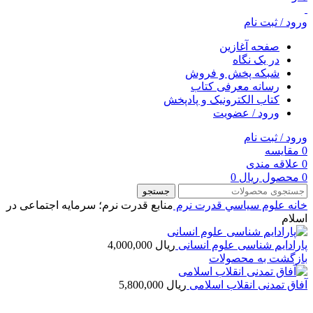
ورود / ثبت نام
صفحه آغازین
در یک نگاه
شبکه پخش و فروش
رسانه معرفی کتاب
کتاب الکترونیک و پادپخش
ورود / عضویت
ورود / ثبت نام
0
مقایسه
0
علاقه مندی
0
محصول
ریال
0
جستجو
خانه
علوم سياسي
قدرت نرم
منابع قدرت نرم؛ سرمایه‌ اجتماعی در
اسلام
پارادایم شناسی علوم انسانی
ریال
4,000,000
بازگشت به محصولات
آفاق تمدنی انقلاب اسلامی
ریال
5,800,000