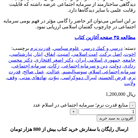
دیدگاهی ساختارمند از سرمایه اجتماعی عرضه داشته که قابلیت
رقابت علمی با سایر دیدگاه‌ها دارد.
بر این اساس می‌توان اثر حاضر را گامی مؤثر در فهم بومی سرمایه
اجتماعی در چارچوب گفتمان اسلامی ارزیابی نمود.
مطالعه ۳۵ صفحه آغازین کتاب
دسته:
درسي و كمك درسي
,
علوم سياسي
,
قدرت نرم
برچسب:
اخوت
,
اصل برکت
,
امت اسلامی
,
امنیت
,
انفاق
,
ایثار
,
تبارشناسی
,
جامعه
,
جمهوری اسلامی ایران
,
دکتر اصغر افتخاری
,
دکتر محسن
ردادی
,
دولت
,
دین و سرمایه اجتماعی
,
زکات
,
سرمایه اجتماعی
,
سرمایه اجتماعی اسلام
,
سوسیالیسم
,
عدالت
,
عمل صالح
,
قدرت
نرم
,
قرض الحسنه
,
لیبرال دموکراسی
,
نبوّت
,
نهادهای مدنی
,
وقف
,
ولایت
ریال
1,200,000
منابع قدرت نرم؛ سرمایه‌ اجتماعی در اسلام عدد
افزودن به سبد خرید
ارسال رایگان با سفارش خرید کتاب بیش از 800 هزار تومان