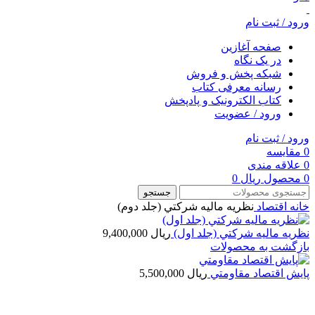
ورود / ثبت نام
صفحه آغازین
در یک نگاه
شبکه پخش و فروش
رسانه معرفی کتاب
کتاب الکترونیک و پادپخش
ورود / عضویت
ورود / ثبت نام
0
مقایسه
0
علاقه مندی
0
محصول
ریال
0
جستجو
خانه
اقتصاد
نظريه ماليه شركتي (جلد دوم)
نظريه ماليه شركتي (جلد اول)
ریال
9,400,000
بازگشت به محصولات
پايش اقتصاد مقاومتي
ریال
5,500,000