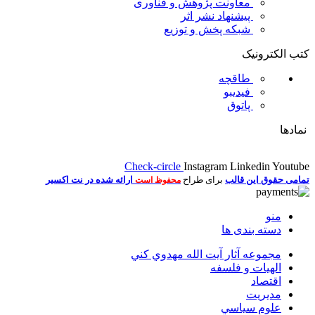
معاونت پژوهش و فناوری
پیشنهاد نشر اثر
شبکه پخش و توزیع
کتب الکترونیک
طاقچه
فیدیبو
پاتوق
نمادها
Check-circle
Instagram
Linkedin
Youtube
تمامی حقوق این قالب
برای طراح
ارائه شده در نت اکسیر
محفوظ است
منو
دسته بندی ها
مجموعه آثار آيت الله مهدوي كني
الهیات و فلسفه
اقتصاد
مديريت
علوم سياسي