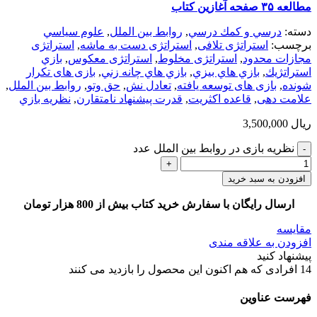
مطالعه ۳۵ صفحه آغازین کتاب
دسته:
درسي و كمك درسي
,
روابط بین الملل
,
علوم سياسي
برچسب:
استراتژی تلافی
,
استراتژی دست به ماشه
,
استراتژی
مجازات محدود
,
استراتژی مخلوط
,
استراتژی معکوس
,
بازي
استراتژيك
,
بازي هاي بيزي
,
بازي هاي چانه زني
,
بازی های تکرار
شونده
,
بازی های توسعه یافته
,
تعادل نش
,
حق وتو
,
روابط بين الملل
,
علامت دهی
,
قاعده اکثریت
,
قدرت پیشنهاد نامتقارن
,
نظريه بازي
ریال
3,500,000
نظریه بازی در روابط بین الملل عدد
افزودن به سبد خرید
ارسال رایگان با سفارش خرید کتاب بیش از 800 هزار تومان
مقایسه
افزودن به علاقه مندی
پیشنهاد کنید
14
افرادی که هم اکنون این محصول را بازدید می کنند
فهرست عناوین