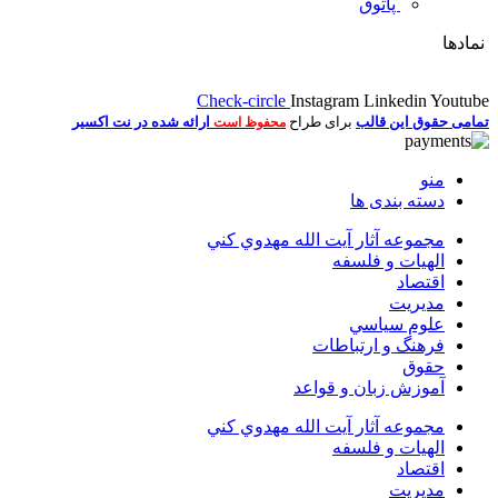
پاتوق
نمادها
Check-circle
Instagram
Linkedin
Youtube
تمامی حقوق این قالب
برای طراح
ارائه شده در نت اکسیر
محفوظ است
منو
دسته بندی ها
مجموعه آثار آيت الله مهدوي كني
الهیات و فلسفه
اقتصاد
مديريت
علوم سياسي
فرهنگ و ارتباطات
حقوق
آموزش زبان و قواعد
مجموعه آثار آيت الله مهدوي كني
الهیات و فلسفه
اقتصاد
مديريت