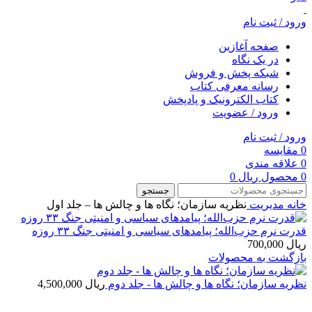
ورود / ثبت نام
صفحه آغازین
در یک نگاه
شبکه پخش و فروش
رسانه معرفی کتاب
کتاب الکترونیک و پادپخش
ورود / عضویت
ورود / ثبت نام
0
مقایسه
0
علاقه مندی
0
محصول
ریال
0
جستجو
خانه
مديريت
نظریه سازمان؛ نگاه ها و چالش ها – جلد اول
قدرت نرم حزب‌الله؛ پیامدهای سیاسی و امنیتی جنگ ۳۳ روزه
ریال
700,000
بازگشت به محصولات
نظریه سازمان؛ نگاه ها و چالش ها - جلد دوم
ریال
4,500,000