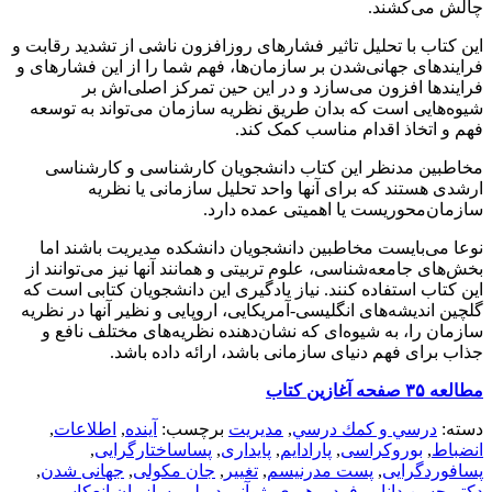
چالش می‌کشند.
این کتاب با تحلیل تاثیر فشارهای روزافزون ناشی از تشدید رقابت و
فرایندهای جهانی‌شدن بر سازمان‌ها، فهم شما را از این فشارهای و
فرایندها افزون می‌سازد و در این حین تمرکز اصلی‌اش بر
شیوه‌هایی است که بدان طریق نظریه سازمان می‌تواند به توسعه
فهم و اتخاذ اقدام مناسب کمک کند.
مخاطبین مد‌نظر این کتاب دانشجویان کارشناسی و کارشناسی
ارشدی هستند که برای آنها واحد تحلیل سازمانی یا نظریه
سازمان‌محوریست یا اهمیتی عمده دارد.
نوعا می‌بایست مخاطبین دانشجویان دانشکده مدیریت باشند اما
بخش‌های جامعه‌شناسی، علوم تربیتی و همانند آنها نیز می‌توانند از
این کتاب استفاده کنند. نیاز یادگیری این دانشجویان کتابی است که
گلچین اندیشه‌های انگلیسی-آمریکایی، اروپایی و نظیر آنها در نظریه
سازمان را، به شیوه‌ای که نشان‌دهنده نظریه‌های مختلف نافع و
جذاب برای فهم دنیای سازمانی باشد، ارائه داده باشد.
مطالعه ۳۵ صفحه آغازین کتاب
دسته:
درسي و كمك درسي
,
مديريت
برچسب:
آینده
,
اطلاعات
,
انضباط
,
بوروکراسی
,
پارادایم
,
پایداری
,
پساساختارگرایی
,
پسافوردگرایی
,
پست مدرنیسم
,
تغییر
,
جان مکولی
,
جهانی شدن
,
دکتر حسن دانایی فرد
,
رهبری
,
ژوآني دبرلی
,
سازمان انعکاسی
,