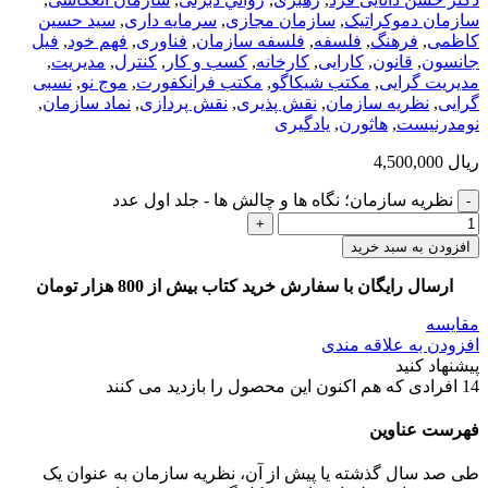
سازمان دموکراتیک
,
سازمان مجازی
,
سرمایه داری
,
سید حسین
کاظمی
,
فرهنگ
,
فلسفه
,
فلسفه سازمان
,
فناوری
,
فهم خود
,
فیل
جانسون
,
قانون
,
کارایی
,
کارخانه
,
کسب و کار
,
کنترل
,
مدیریت
,
مدیریت گرایی
,
مکتب شیکاگو
,
مکتب فرانکفورت
,
موج نو
,
نسبی
گرایی
,
نظریه سازمان
,
نقش پذیری
,
نقش پردازی
,
نماد سازمان
,
نومدرنیست
,
هاثورن
,
یادگیری
ریال
4,500,000
نظریه سازمان؛ نگاه ها و چالش ها - جلد اول عدد
افزودن به سبد خرید
ارسال رایگان با سفارش خرید کتاب بیش از 800 هزار تومان
مقایسه
افزودن به علاقه مندی
پیشنهاد کنید
14
افرادی که هم اکنون این محصول را بازدید می کنند
فهرست عناوین
طی صد سال گذشته یا پیش از آن، نظریه سازمان به عنوان یک