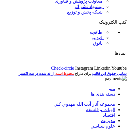
معاونت پژوهش و فناوری
پیشنهاد نشر اثر
شبکه پخش و توزیع
کتب الکترونیک
طاقچه
فیدیبو
پاتوق
نمادها
Check-circle
Instagram
Linkedin
Youtube
تمامی حقوق این قالب
برای طراح
ارائه شده در نت اکسیر
محفوظ است
منو
دسته بندی ها
مجموعه آثار آيت الله مهدوي كني
الهیات و فلسفه
اقتصاد
مديريت
علوم سياسي