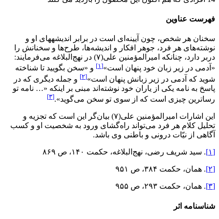
فهرست عناوین
سخنان هر شخص، چون آیینه‌ای است در برابر اندیشه­های او و
نوشته‌های هر فرد، جوهر افکار و اندیشه­‌ها، طرح‌ها و سخنانش را
دربر دارد، چنانکه امیرالمؤمنین علی‌(۷) در نهج‌البلاغه می‌فرمایند:
[۱]
«آدمی در زیر زبان خود پنهان است»
و «سخن بگویید تا شناخته
[۲]
شوید که آدمی در زیر زبانش پنهان است»
و جمله دیگری که در
پاسخ به نامه یکی از یاران خود نوشته‌اند مبنی بر اینکه «… نامه تو
[۳]
رساترین چیزی است که از سوی تو سخن می‌گوید».
این اشارات امیرالمؤمنین علی‌(۷) بیان‌گر این است که تجزیه و
تحلیل کلام هر فرد می‌تواند راه‌گشای ورود به شخصیت او و کسب
آگاهی از نیّات درونی و باطنی وی باشد.
[۱]
. سید شریف رضی، نهج‌البلاغه، حکمت ۱۴۰، ص ۸۶۹
[۲]
. همان، حکمت ۳۸۴، ص ۹۵۱
[۳]
. همان، حکمت ۲۹۳، ص ۹۵۵
شناسنامه اثر