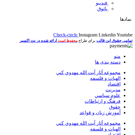
فیدیبو
پاتوق
نمادها
Check-circle
Instagram
Linkedin
Youtube
تمامی حقوق این قالب
برای طراح
ارائه شده در نت اکسیر
محفوظ است
منو
دسته بندی ها
مجموعه آثار آيت الله مهدوي كني
الهیات و فلسفه
اقتصاد
مديريت
علوم سياسي
فرهنگ و ارتباطات
حقوق
آموزش زبان و قواعد
مجموعه آثار آيت الله مهدوي كني
الهیات و فلسفه
اقتصاد