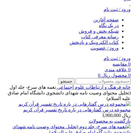
ورود / ثبت نام
صفحه آغازین
در یک نگاه
شبکه پخش و فروش
رسانه معرفی کتاب
کتاب الکترونیک و پادپخش
ورود / عضویت
ورود / ثبت نام
0
مقایسه
0
علاقه مندی
0
محصول
ریال
0
جستجو
خانه
فرهنگ و ارتباطات
علوم اجتماعی
نغمه های سرخ- جلد اول
(تحلیل محتوای وصیت نامه شهدای دانشجوی دانشگاه امام صادق
علیه السلام)
مجموعه درس گفتارهایی در باره تاریخ تفسیر قرآن کریم
ریال
3,900,000
بازگشت به محصولات