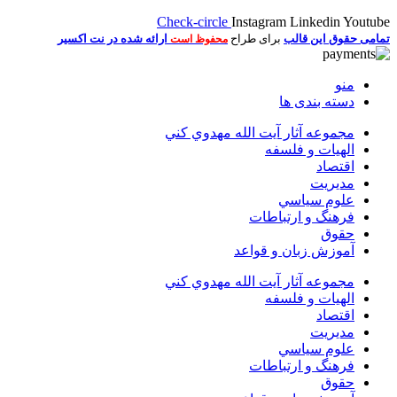
Check-circle
Instagram
Linkedin
Youtube
تمامی حقوق این قالب
برای طراح
ارائه شده در نت اکسیر
محفوظ است
منو
دسته بندی ها
مجموعه آثار آيت الله مهدوي كني
الهیات و فلسفه
اقتصاد
مديريت
علوم سياسي
فرهنگ و ارتباطات
حقوق
آموزش زبان و قواعد
مجموعه آثار آيت الله مهدوي كني
الهیات و فلسفه
اقتصاد
مديريت
علوم سياسي
فرهنگ و ارتباطات
حقوق