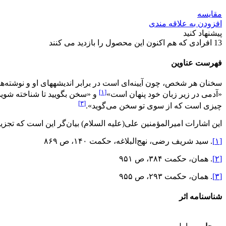
مقایسه
افزودن به علاقه مندی
پیشنهاد کنید
13
افرادی که هم اکنون این محصول را بازدید می کنند
فهرست عناوین
سخنان هر شخص، چون آیینه‌ای است در برابر اندیشه­های او و نوشته‌های ه
[۱]
«آدمی در زیر زبان خود پنهان است»
و «سخن بگویید تا شناخته شوید
[۳]
چیزی است که از سوی تو سخن می‌گوید».
این اشارات امیرالمؤمنین علی‌(علیه السلام) بیان‌گر این است که تجز
[۱]
. سید شریف رضی، نهج‌البلاغه، حکمت ۱۴۰، ص ۸۶۹
[۲]
. همان، حکمت ۳۸۴، ص ۹۵۱
[۳]
. همان، حکمت ۲۹۳، ص ۹۵۵
شناسنامه اثر