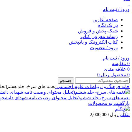
ورود / ثبت نام
صفحه آغازین
در یک نگاه
شبکه پخش و فروش
رسانه معرفی کتاب
کتاب الکترونیک و پادپخش
ورود / عضویت
ورود / ثبت نام
0
مقایسه
0
علاقه مندی
0
محصول
ریال
0
جستجو
خانه
فرهنگ و ارتباطات
علوم اجتماعی
نغمه های سرخ- جلد هفتم(تحل
نغمه های سرخ- جلد ششم(تحلیل محتوای وصیت نامه شهدای دانشجوی 
بازگشت به محصولات
نتکلّم
ریال
2,000,000