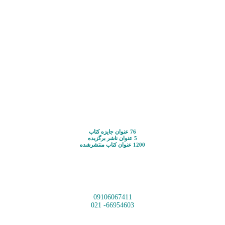
76 عنوان جایزه کتاب
5 عنوان ناشر برگزیده
1200 عنوان کتاب منتشرشده
09106067411
66954603- 021