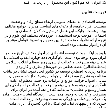
15
افرادی که هم اکنون این محصول را بازدید می کنند
فهرست عناوین
توسعه اقتصادی به معنای عمومی ارتقاء سطح رفاه و وضعیت
معیشت افراد جامعه، از دغدغه‌های اساسی مدیران جوامع مختلف
بوده و هست. جایگاه این عامل در مدیریت کلان اقتصادی و
اجتماعی موجب توجه اندیشمندان حوزه‌های مختلف این علوم و در
نتیجه ارائه نظریات متعدد در تبیین مفهوم و تصریح عوامل مؤثر بر
آن در ادوار مختلف بوده است.
با وجود اینکه مبحث توسعه اقتصادی در ادوار مختلف تاریخ معاصر
ایران مورد توجه بوده است، نام‌گذاری دهه چهارم انقلاب اسلامی با
عنوان دهه پیشرفت و عدالت از سوی رهبر معظم انقلاب اسلامی
(مدظله‌العالی) نقطه عطفی در حوزه‌های نظری و کاربردی
برنامه‌ریزی به اصطلاح توسعه در کشور ایجاد نمود. ایشان در بیانات
مختلف به تشریح موضوعات و جوانب پیشرفت از جمله مفهوم،
مبانی، اصول، فرایند، موانع و الزامات پرداختند. معظم له علت
نام‌گذاری این دهه به عنوان دهه پیشرفت و عدالت را «آمادگی‌های
بسیار وسیع و عظیمی» می‌دانند که در دهه آینده در ایران برای
پیشرفت و عدالت به وجود آمده است. از دیدگاه ایشان «ملت، آماده‏
یک حرکت پرشتاب و بزرگی به سمت پیشرفت و عدالت است؛
چیزی که در دهه‏های قبل، این امکان با این گستردگی برای ملت
فراهم نبود».