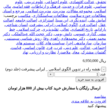
تحقيق
,
عدالت اقتصادی
,
علوم اجتماعی
,
علوم تربیتی
,
علوم
سياسي
,
علوم قرآن و حدیث
,
فرهنگ و ارتباطات
,
فقه امامیه
,
مالی
اسلامی
,
مجموعه مقالات
,
مديريت
,
مدیریت اسلامی
,
مرجع و اسناد
,
مطالعات حوزه سلامت
,
مطالعات سیاستگذاری
,
مکاسب
برچسب:
آمایش ملی
,
آینده نگری
,
ابن سینا
,
استراتژی
,
اصالت جامعه
,
اصالت
عقل
,
اصالت فرد
,
الگوی اسلامی- ایرانی پیشرفت
,
انسان شناختی
,
پارادایم
,
تاریخ اقتصادی
,
تعالی
,
تقلیدپذیری
,
حرکت اسلامی
,
خط
مشی گذاری عمومی
,
دانش بومی
,
دکتر حجت الله عبدالملکی
,
دکتر
محمد نعمتی
,
دکتر محمدهادی زاهدی وفا
,
روش شناسی سیستمی
,
سازمان
,
سازماندهی اجرا
,
سیاست های کلان
,
سیستم های
اجتماعی
,
عدالت
,
علم دینی
,
غرب
,
فرد
,
قانون اساسی
,
قیامت
,
گفتمان مشترک
,
معاد
,
ملاصدرا
,
نظارت و ارزیابی
,
نهاد
ریال
6,950,000
نقشه راه در تدوین الگوی اسلامی _ ایرانی پیشرفت (جلد دوم)
عدد
افزودن به سبد خرید
ارسال رایگان با سفارش خرید کتاب بیش از 800 هزار تومان
مقایسه
افزودن به علاقه مندی
پیشنهاد کنید