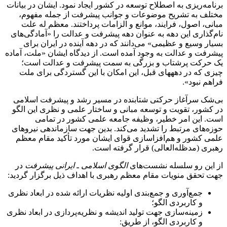
برنامه‌ریزی به اصطلاح توسعه در کشور ایجاد نمود. ایشان در بیانات
مختلف به تشریح موضوعات و جوانب پیشرفت از جمله مفهوم،
مبانی، اصول، فرایند، موانع و الزامات پرداختند. معظم له علت
نام‌گذاری این دهه به عنوان دهه پیشرفت و عدالت را «آمادگی‌های
بسیار وسیع و عظیمی» می‌دانند که در دهه آینده در ایران برای
پیشرفت و عدالت به وجود آمده است. از دیدگاه ایشان «ملت، آماده‏
یک حرکت پرشتاب و بزرگی به سمت پیشرفت و عدالت است؛
چیزی که در دهه‏های قبل، این امکان با این گستردگی برای ملت
فراهم نبود».
بی‌شک سرآغاز حرکتی شتابنده در مسیر رشد و پیشرفت اسلامی
در کشور، تقویت و توسعه مبانی و ساختار علمی و نظری این الگو
است. این امر خطیر، وظیفه جامعه علمی کشور در تمامی
حوزه‌های مرتبط را تشدید می‌کند. بدین جهت سازماندهی نیروهای
علمی کشور و هم‌افزاسازی قوای ایشان مورد تأکید مقام معظم
رهبری (مدظله‌العالی) قرار گرفته است.
از این رو سلسله نشست‌های
الگوی اسلامی ـ ایرانی پیشرفت
در
جهت تحقق منویات مقام معظم رهبری با اهداف ذیل برگزار گردید:
جمع‌آوری و جمع‌بندی اولیه نظریات ارائه شده در ابعاد نظری
و کاربردی الگو؛
زمینه‌سازی جهت تولید اندیشه و نظریه‌پردازی در ابعاد نظری
و کاربردی الگو، از طریق: