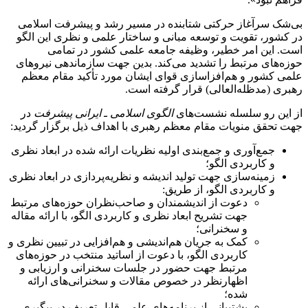
بی‌شک سرآغاز حرکتی شتابنده در مسیر رشد و پیشرفت اسلامی
در کشور، تقویت و توسعه مبانی و ساختار علمی و نظری این الگو
است. این امر خطیر، وظیفه جامعه علمی کشور در تمامی
حوزه‌های مرتبط را تشدید می‌کند. بدین جهت سازماندهی نیروهای
علمی کشور و هم‌افزاسازی قوای ایشان مورد تأکید مقام معظم
رهبری (مدظله‌العالی) قرار گرفته است.
از این رو سلسله نشست‌های
الگوی اسلامی ـ ایرانی پیشرفت
در
جهت تحقق منویات مقام معظم رهبری با اهداف ذیل برگزار گردید:
جمع‌آوری و جمع‌بندی اولیه نظریات ارائه شده در ابعاد نظری
و کاربردی الگو؛
زمینه‌سازی جهت تولید اندیشه و نظریه‌پردازی در ابعاد نظری
و کاربردی الگو، از طریق:
دعوت از اندیشمندان و صاحب‌نظران حوزه‌های مرتبط
جهت تشریح ابعاد نظری و کاربردی الگو، با ارائه مقاله
و سخنرانی؛
کمک به جریان هم‌اندیشی و هم‌افزایی در تبیین نظری و
کاربردی الگو، با دعوت از اساتید منتخب در حوزه‌های
مرتبط جهت حضور در جلسات سخنرانی و ارزیابی و
اظهارنظر در خصوص مقالات و سخنرانی‌های ارائه
شده؛
پشتیبانی از برنامه‌های علمی قابل تعریف در پیگیری