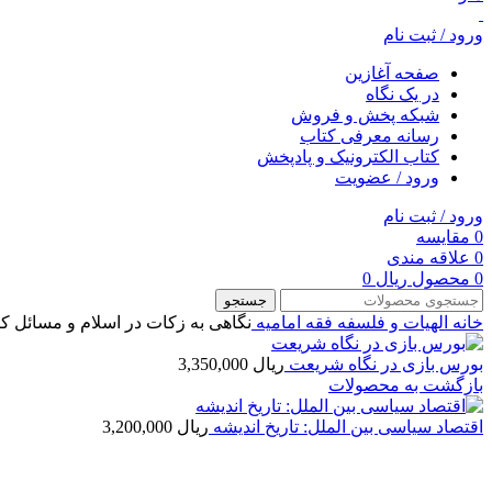
ورود / ثبت نام
صفحه آغازین
در یک نگاه
شبکه پخش و فروش
رسانه معرفی کتاب
کتاب الکترونیک و پادپخش
ورود / عضویت
ورود / ثبت نام
0
مقایسه
0
علاقه مندی
0
محصول
ریال
0
جستجو
خانه
الهیات و فلسفه
فقه امامیه
نگاهی به زکات در اسلام و مسائل کن
بورس بازی در نگاه شریعت
ریال
3,350,000
بازگشت به محصولات
اقتصاد سیاسی بین الملل: تاریخ اندیشه
ریال
3,200,000