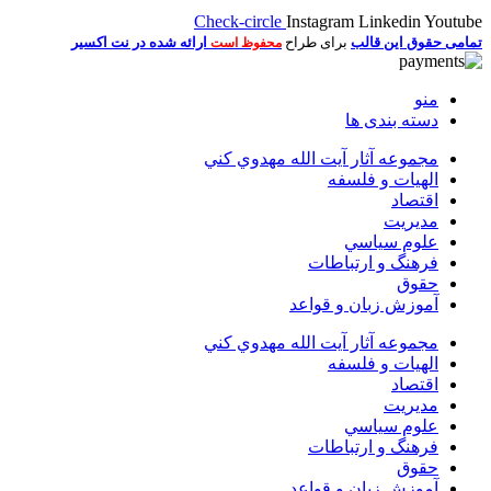
Check-circle
Instagram
Linkedin
Youtube
تمامی حقوق این قالب
برای طراح
ارائه شده در نت اکسیر
محفوظ است
منو
دسته بندی ها
مجموعه آثار آيت الله مهدوي كني
الهیات و فلسفه
اقتصاد
مديريت
علوم سياسي
فرهنگ و ارتباطات
حقوق
آموزش زبان و قواعد
مجموعه آثار آيت الله مهدوي كني
الهیات و فلسفه
اقتصاد
مديريت
علوم سياسي
فرهنگ و ارتباطات
حقوق
آموزش زبان و قواعد