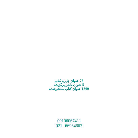
76 عنوان جایزه کتاب
5 عنوان ناشر برگزیده
1200 عنوان کتاب منتشرشده
09106067411
66954603- 021