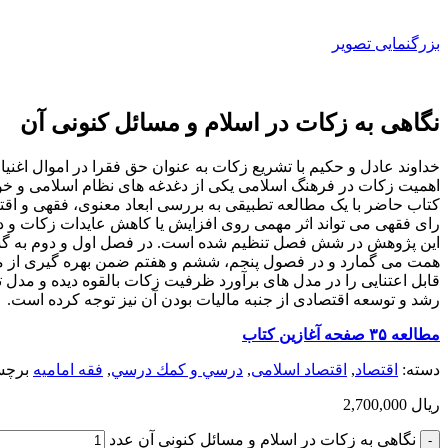
بزرگنمایی تصویر
نگاهی به زکات در اسلام و مسائل کنونی آن
خداوند عادل و حکیم با تشریع زکات به عنوان حق فقرا در اموال اغنی
اهمیت زکات در فرهنگ اسلامی یکی از دغدغه های نظام اسلامی و خو
کتاب حاضر با یک مطالعه تطبیقی به بررسی ابعاد معنوی، فقهی و اقت
رای فقهی می تواند اثر مهمی روی افزایش یا کاهش عایدات زکات و در
این پژوهش در شش فصل تنظیم شده است. در فصل اول و دوم به گستر
همت می گمارد و در فصول پنجم، ششم و هفتم ضمن بهره گیری از مطا
قابل اعتنایی را در مدل های برآورد ظرفیت زکات بالقوه دیده و مدل 
رشد و توسعه اقتصادی از جنبه مالیات بودن آن نیز توجه کرده است.
مطالعه ۳۵ صفحه آغازین کتاب
دسته:
اقتصاد
,
اقتصاد اسلامی
,
درسي و كمك درسي
,
فقه امامیه
برچس
ریال
2,700,000
نگاهی به زکات در اسلام و مسائل کنونی آن عدد