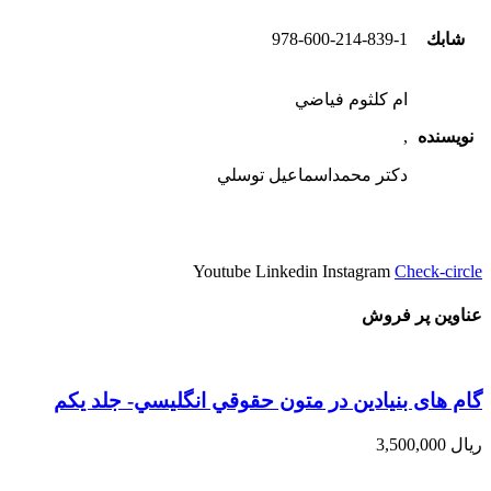
شابك
978-600-214-839-1
ام كلثوم فياضي
نویسنده
,
دكتر محمداسماعيل توسلي
Youtube
Linkedin
Instagram
Check-circle
عناوین پر فروش
گام های بنیادین در متون حقوقي انگليسي- جلد يكم
ریال
3,500,000