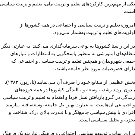
یکی از مهم‌ترین کارکردهای تعلیم و تربیت ملی، تعلیم و تربیت سیاسی
است.
امروزه تعلیم و تربیت سیاسى و اجتماعى در همه کشورها از
اولویت‌هاى تعلیم و تربیت به‌شمار مـى‌رود‌.
در‌ این‌ راستا کشورها به نوعى سرمایه‌گذارى مـى‌کنند. به‌ عبارتى‌ دیگر‌
نـظام‌‌های آمـوزشى‌ به‌ منظور پاسخگویى به انـتظارات و نـیازهاى
جمعى شهروندان و همچنین تعلیم و تربیت سیاسی و اجتماعی که
داراى خصوصیات مورد نظر جامعه باشند،
بخش عظیمى از مـنابع خـود را صرف آن مـى‌نمایند (نادرپور، ۱۳۸۲).
بـدون تردید رشد، تـوسعه و بـالندگى کشورها در همه حوزه‌هاى
زنـدگى در گـرو بازیافتن نسل فردا و اهتمام به تعلیم و تربیت سیاسى
و اجتماعى آن‌هاست. به عبارت بهتر، یک جامعه توسعه‌یافته نـیازمند‌
افرادى‌ با بینش سیاسى جامع‌نگر و با قـدرت بالاى درک، شناخت و
تجزیه و تحلیل سـیاسى است.
بر این اساس، توسعه سیاسى، اجتماعى و فرهنگى نیازمند یک فرهنگ