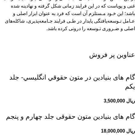
غنى و پویاست که در این فرایند زمانى شکل‌ گرفته‌ و نهادینه شده
باشد؛ این خـود مـستلزم آن است که فرد به ‌عنوان ابزار اصلى و
عـامل تـوسعه‌یافتگى پایدار در طـى فرایند جـامعه‌پذیرى، شاکله‌هاى
اصلى‌ و ضـرورى‌ تـوسعه را درونى کرده باشد‌.
عناوین پر فروش
گام های بنیادین در متون حقوقي انگليسي- جلد
يكم
ریال
3,500,000
گام های بنیادین متون حقوقی جلد چهارم و پنجم
ریال
18,000,000