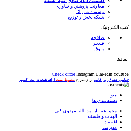
دانشگاه امام صادق علیه السلام
معاونت پژوهش و فناوری
پیشنهاد نشر اثر
شبکه پخش و توزیع
کتب الکترونیک
طاقچه
فیدیبو
پاتوق
نمادها
Check-circle
Instagram
Linkedin
Youtube
تمامی حقوق این قالب
برای طراح
ارائه شده در نت اکسیر
محفوظ است
منو
دسته بندی ها
مجموعه آثار آيت الله مهدوي كني
الهیات و فلسفه
اقتصاد
مديريت