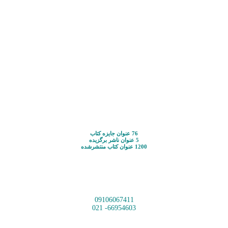
76 عنوان جایزه کتاب
5 عنوان ناشر برگزیده
1200 عنوان کتاب منتشرشده
09106067411
66954603- 021