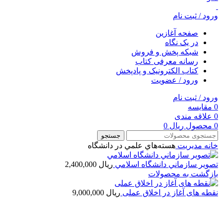
ورود / ثبت نام
صفحه آغازین
در یک نگاه
شبکه پخش و فروش
رسانه معرفی کتاب
کتاب الکترونیک و پادپخش
ورود / عضویت
ورود / ثبت نام
0
مقایسه
0
علاقه مندی
0
محصول
ریال
0
جستجو
خانه
مديريت
هسته‌هاي علمي در دانشگاه
تصوير سازماني دانشگاه اسلامي
ریال
2,400,000
بازگشت به محصولات
نقطه های آغاز در اخلاق عملی
ریال
9,000,000