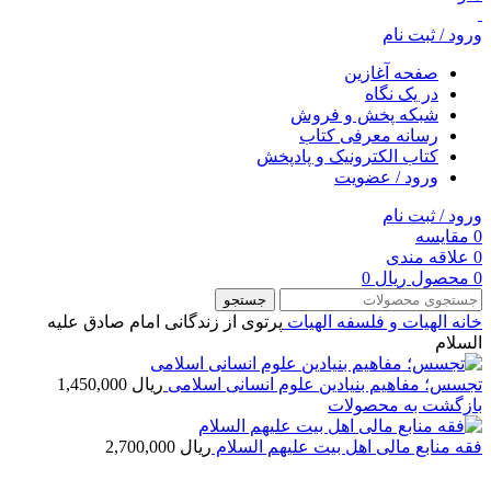
ورود / ثبت نام
صفحه آغازین
در یک نگاه
شبکه پخش و فروش
رسانه معرفی کتاب
کتاب الکترونیک و پادپخش
ورود / عضویت
ورود / ثبت نام
0
مقایسه
0
علاقه مندی
0
محصول
ریال
0
جستجو
خانه
الهیات و فلسفه
الهيات
پرتوی از زندگانی امام صادق علیه
السلام
تجسس؛ مفاهیم بنیادین علوم انسانی اسلامی
ریال
1,450,000
بازگشت به محصولات
فقه منابع مالی اهل بیت علیهم السلام
ریال
2,700,000