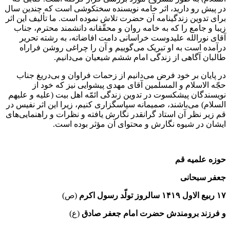
در پیش رو دارید، اثر خامه نویسنده سختکوشی است که چندین سال
برای تدوین زندگینامه آن حضرت تلاش نموده است. ما تألیف این اثر
زیبا و جامع را که به خامه روان و محقّقانه دانشمند محترم،‌ جناب
آقای نورالله علیدوست خراسانی دامت افاضاته، به رشته تحریر
در‌آمده است به او تبریک می‌گوییم و آن را چراغی روشن فراراه
طالبان آگاهی از زندگی امام ششم شیعیان می‌دانیم.
در پایان بر خود فرض می‌دانیم از زحمات فراوان و بی‌دریغ جناب
حجّه الاسلام و المسلمین آقای مهدی پیشوایی نیز که خود از
نویسندگان پیشکسوت در تدوین زندگی ائمّه اهل بیت (علیه و علیهم
السلام) می‌باشند، صمیمانه سپاسگزاری کنیم، زیرا این اثر نفیس در
قم زیر نظر آن استاد گرانقدر نگارش یافته و نظرات و راهنمایی‌های
ایشان در شیوه نگارش و محتوای آن مؤثر بوده است.
حوزه علمیه قم
جعفر سبحانی
۱۷ ربیع الاول ۱۴۱۹ سالروز تولّد رسول اکرم
(ص)
و فرزند برومندش حضرت امام جعفر صادق
(ع)