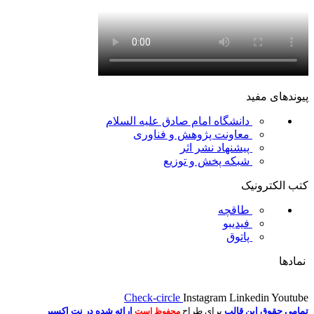
پیوندهای مفید
دانشگاه امام صادق علیه السلام
معاونت پژوهش و فناوری
پیشنهاد نشر اثر
شبکه پخش و توزیع
کتب الکترونیک
طاقچه
فیدیبو
پاتوق
نمادها
Check-circle
Instagram
Linkedin
Youtube
تمامی حقوق این قالب
برای طراح
ارائه شده در نت اکسیر
محفوظ است