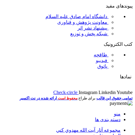
پیوندهای مفید
دانشگاه امام صادق علیه السلام
معاونت پژوهش و فناوری
پیشنهاد نشر اثر
شبکه پخش و توزیع
کتب الکترونیک
طاقچه
فیدیبو
پاتوق
نمادها
Check-circle
Instagram
Linkedin
Youtube
تمامی حقوق این قالب
برای طراح
ارائه شده در نت اکسیر
محفوظ است
منو
دسته بندی ها
مجموعه آثار آيت الله مهدوي كني