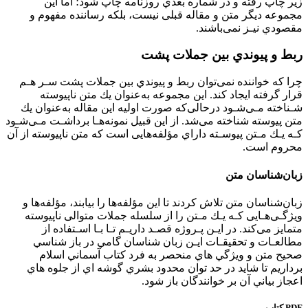
زﻳﺮ ﭼﺎپ رﻓﺘﻪ و در ﺷﻤﺎره ﺑﻌﺪي روزﻧﺎﻣﻪ ﭼﺎپ ﺷﻮد؛ اﻣﺎ اﻳﻦ
ﻣﺠﻤﻮﻋﻪ دﻳﮕﺮ ﻣﺘﻦ و ﻣﻘﺎﻟﻪ ﻗﺒﻠﻰ ﻧﻴﺴﺖ، ﺑﻠﻜﻪ رﺳﺎﻧﻨﺪه ﻣﻔﻬﻮم و
ﻣﻘﺼﻮدي ﻧﻴـﺰ ﻧﻤﻰﺑﺎﺷﻨﺪ.
رﺑﻂ و ﭘﻴﻮﻧﺪي ﺑﻴﻦ ﺟﻤﻼت ﭘﺸﺖ
ﭼﺮا ﻛﻪ ﺧﻮاﻧﻨﺪه ﻧﻤﻰﺗﻮان رﺑﻂ و ﭘﻴﻮﻧﺪي ﺑﻴﻦ ﺟﻤﻼت ﭘﺸﺖ ﺳـﺮ ﻫـﻢ
ﻗﺮار ﮔﺮﻓﺘﻪ اﻳﺠﺎد ﻛﻨﺪ. اﻳﻦ ﻣﺠﻤﻮﻋﻪ ﺑﻪﻋﻨﻮان ﻳﻚ ﻣﺘﻦ ﻧﺎﭘﻴﻮﺳﺘﻪ
ﺷـﻨﺎﺧﺘﻪ ﻣـﻰﺷـﻮد درﺣﺎﻟﻰﻛﻪ ﺻﻮرت اوﻟﻴﻪ اﻳﻦ ﻣﻘﺎﻟﻪ ﺑﻪﻋﻨﻮان ﻳﻚ
ﻣﺘﻦ ﭘﻴﻮﺳﺘﻪ ﺷﻨﺎﺧﺘﻪ ﻣﻰﺷﺪ. از اﻳﻦ ﻗﺒﻴﻞ ﻧﻤﻮﻧﻪﻫـﺎ ﺑﺮداﺷـﺖ ﻣـﻰﺷـﻮد
ﻛـﻪ ﻳـﻚ ﻣـﺘﻦ ﭘﻴﻮﺳـﺘﻪ داراي ﻣﺆﻟﻔﻪﻫﺎﻳﻰ اﺳﺖ ﻛﻪ ﻣﺘﻦ ﻧﺎﭘﻴﻮﺳﺘﻪ از آن
ﻣﺤﺮوم اﺳﺖ.
زﺑﺎنﺷﻨﺎﺳﺎن ﻣﺘﻦ
زﺑﺎنﺷﻨﺎﺳﺎن ﻣﺘﻦ ﺗﻼش ﻛﺮدﻧﺪ ﺗﺎ اﻳﻦ ﻣﺆﻟﻔﻪﻫﺎ را ﺑﻴﺎﺑﻨﺪ، ﻣﺆﻟﻔﻪﻫﺎ و
وﻳﮋﮔـﻰﻫـﺎﻳﻰ ﻛـﻪ ﻳـﻚ ﻣـﺘﻦ را از ﺳﻠﺴﻠﻪ ﺟﻤﻼت ﻣﺘﻮاﻟﻰ ﻧﺎﭘﻴﻮﺳﺘﻪ
ﻣﺘﻤﺎﻳﺰ ﻣﻰﻛﻨﺪ. در اﻳـﻦ ﭘـﺮوژه ﻗﺼـﺪ دارﻳـﻢ ﺗـﺎ ﺑـﺎ اﺳـﺘﻔﺎده از
ﻣﻄﺎﻟﻌـﺎت و ﺗﺤﻘﻴﻘـﺎت اﻳـﻦ زبان شناسان گامي در باز شناسي
صحيح متن و ويژگي هاي منحصر به فرد كتاب آسماني اسلام
برداريم تا شايد در حد توان محدود بشري گوشه اي از جلوه هاي
اعجاز بياني آن بر خوانندگان باز شود.
PDF كتاب