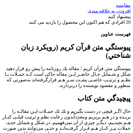
مقایسه
افزودن به علاقه مندی
پیشنهاد کنید
20
افرادی که هم اکنون این محصول را بازدید می کنند
فهرست عناوین
پيوستگي متن قرآن كريم (رويكرد زبان
شناختي)
پيوستگي متن قرآن كريم ؛ ﻣﻘﺎﻟﻪ ﻳﻚ روزﻧﺎﻣﻪ را ﭘﻴﺶ رو ﻗﺮار دﻫﻴﺪ.
ﺷﻜﻞ و ﺷـﻤﺎﻳﻞ ﺣـﺎل ﺣﺎﺿـﺮ اﻳـﻦ ﻣﻘﺎﻟﻪ ﺣﺎﻛﻰ اﺳﺖ ﻛـﻪ ﺟﻤـﻼت ﺑـﺎ
ﻧﻈـﻢ و ﺗﺮﺗﻴـﺐ ﺧﺎﺻـﻰ ﭘﺸـﺖ ﺳـﺮ ﻫـﻢ ﻗﺮارﮔﺮﻓﺘﻪاﻧﺪ ﺑﻪﺻﻮرﺗﻰ ﻛﻪ
ﻣﻨﻈﻮر و ﻣﻘﺼﻮد ﻧﻮﻳﺴﻨﺪه را درﺑﺮدارﻧﺪ.
پيچيدگي متن كتاب
ﺣﺎل اﮔـﺮ ﻗﻴﭽﻰ در دﺳﺖ ﺑﮕﻴﺮﻳﻢ و ﺗﻚ ﺗﻚ ﺟﻤـﻼت اﻳـﻦ ﻣﻘﺎﻟـﻪ را
ﺑﺮﻳـﺪه و در ﻫـﻢ ﺑﺮﻳﺰﻳﻢ وﻣﺠﺪداًﺑﺪون رﻋﺎﻳﺖ ﻧﻈﻢ و ﺗﺮﺗﻴﺐ ﻗﺒﻠـﻰ ﻛﻨـﺎر
ﻫـﻢ ﺑﭽﻴﻨـﻴﻢ، دﻳﮕـﺮ ﭼﻴﺰي از آن ﻧﻤﻰﻓﻬﻤﻴﻢ. در ﺷﻜﻞ و ﺷﻤﺎﻳﻞ ﺟﺪﻳﺪ،
ﺟﻤﻼت ﻧﻴـﺰ ﻛﻨـﺎر ﻫـﻢ ﻗـﺮار ﮔﺮﻓﺘـﻪاﻧـﺪ و ﺣﺘـﻰ ﻣﻰﺗﻮاﻧﻨﺪ ﺑﺪﻳﻦ ﺻﻮرت