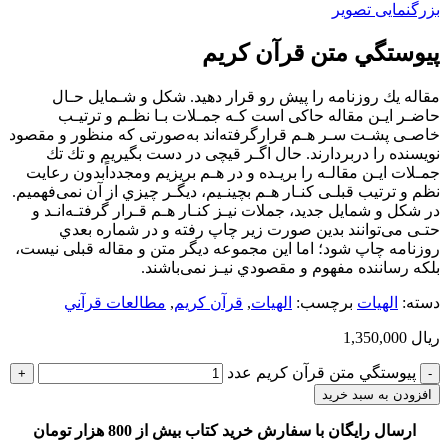
بزرگنمایی تصویر
پيوستگي متن قرآن كريم
ﻣﻘﺎﻟﻪ ﻳﻚ روزﻧﺎﻣﻪ را ﭘﻴﺶ رو ﻗﺮار دﻫﻴﺪ. ﺷﻜﻞ و ﺷـﻤﺎﻳﻞ ﺣـﺎل
ﺣﺎﺿـﺮ اﻳـﻦ ﻣﻘﺎﻟﻪ ﺣﺎﻛﻰ اﺳﺖ ﻛـﻪ ﺟﻤـﻼت ﺑـﺎ ﻧﻈـﻢ و ﺗﺮﺗﻴـﺐ
ﺧﺎﺻـﻰ ﭘﺸـﺖ ﺳـﺮ ﻫـﻢ ﻗﺮارﮔﺮﻓﺘﻪاﻧﺪ ﺑﻪﺻﻮرﺗﻰ ﻛﻪ ﻣﻨﻈﻮر و ﻣﻘﺼﻮد
ﻧﻮﻳﺴﻨﺪه را درﺑﺮدارﻧﺪ. ﺣﺎل اﮔـﺮ ﻗﻴﭽﻰ در دﺳﺖ ﺑﮕﻴﺮﻳﻢ و ﺗﻚ ﺗﻚ
ﺟﻤـﻼت اﻳـﻦ ﻣﻘﺎﻟـﻪ را ﺑﺮﻳـﺪه و در ﻫـﻢ ﺑﺮﻳﺰﻳﻢ وﻣﺠﺪداًﺑﺪون رﻋﺎﻳﺖ
ﻧﻈﻢ و ﺗﺮﺗﻴﺐ ﻗﺒﻠـﻰ ﻛﻨـﺎر ﻫـﻢ ﺑﭽﻴﻨـﻴﻢ، دﻳﮕـﺮ ﭼﻴﺰي از آن ﻧﻤﻰﻓﻬﻤﻴﻢ.
در ﺷﻜﻞ و ﺷﻤﺎﻳﻞ ﺟﺪﻳﺪ، ﺟﻤﻼت ﻧﻴـﺰ ﻛﻨـﺎر ﻫـﻢ ﻗـﺮار ﮔﺮﻓﺘـﻪاﻧـﺪ و
ﺣﺘـﻰ ﻣﻰﺗﻮاﻧﻨﺪ ﺑﺪﻳﻦ ﺻﻮرت زﻳﺮ ﭼﺎپ رﻓﺘﻪ و در ﺷﻤﺎره ﺑﻌﺪي
روزﻧﺎﻣﻪ ﭼﺎپ ﺷﻮد؛ اﻣﺎ اﻳﻦ ﻣﺠﻤﻮﻋﻪ دﻳﮕﺮ ﻣﺘﻦ و ﻣﻘﺎﻟﻪ ﻗﺒﻠﻰ ﻧﻴﺴﺖ،
ﺑﻠﻜﻪ رﺳﺎﻧﻨﺪه ﻣﻔﻬﻮم و ﻣﻘﺼﻮدي ﻧﻴـﺰ ﻧﻤﻰﺑﺎﺷﻨﺪ.
دسته:
الهيات
برچسب:
الهيات
,
قرآن كريم
,
مطالعات قرآني
ریال
1,350,000
پيوستگي متن قرآن كريم عدد
افزودن به سبد خرید
ارسال رایگان با سفارش خرید کتاب بیش از 800 هزار تومان