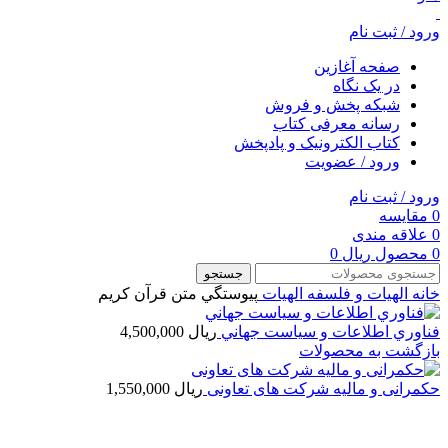
ورود / ثبت نام
صفحه آغازین
در یک نگاه
شبکه پخش و فروش
رسانه معرفی کتاب
کتاب الکترونیک و پادپخش
ورود / عضویت
ورود / ثبت نام
0
مقایسه
0
علاقه مندی
0
محصول
ریال
0
جستجو
خانه
الهیات و فلسفه
الهيات
پيوستگي متن قرآن كريم
فناوري اطلاعات و سياست جهاني
ریال
4,500,000
بازگشت به محصولات
حکمرانی و مالیه شرکت های تعاونی
ریال
1,550,000