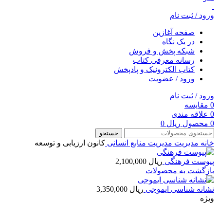
ورود / ثبت نام
صفحه آغازین
در یک نگاه
شبکه پخش و فروش
رسانه معرفی کتاب
کتاب الکترونیک و پادپخش
ورود / عضویت
ورود / ثبت نام
0
مقایسه
0
علاقه مندی
0
محصول
ریال
0
جستجو
خانه
مديريت
مدیریت منابع انسانی
کانون ارزیابی و توسعه
پیوست فرهنگی
ریال
2,100,000
بازگشت به محصولات
نشانه شناسی ایموجی
ریال
3,350,000
ویژه