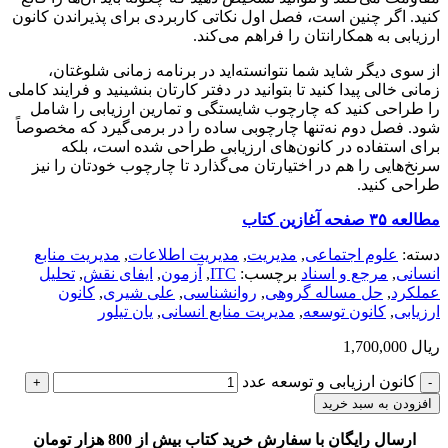
کنید. اگر چنین است، فصل اول نکاتی کاربردی برای پذیراندن کانون
ارزیابی به همکارانتان را فراهم می‌کند.
از سوی دیگر شاید شما نتوانسته‌اید در برنامه زمانی شلوغتان،
زمانی خالی پیدا کنید تا بتوانید در دفتر کارتان بنشینید و فرایند کاملی
را طراحی کنید که چارچوب شایستگی و تمارین ارزیابی را شامل
شود. فصل دوم نه‌تنها چارچوبی ساده را در برمی‌گیرد که مخصوصاً
برای استفاده در کانون‌های ارزیابی طراحی شده است، بلکه
سرنخ‌هایی را هم در اختیارتان می‌گذارد تا چارچوب خودتان را نیز
طراحی کنید.
مطالعه ۳۵ صفحه آغازین کتاب
دسته:
علوم اجتماعی
,
مديريت
,
مدیریت اطلاعات
,
مدیریت منابع
انسانی
,
مرجع و اسناد
برچسب:
ITC
,
آزمون
,
ایفای نقش
,
تحلیل
عملکرد
,
حل مساله گروهی
,
روانشناسی
,
علی شیری
,
کانون
ارزیابی
,
کانون توسعه
,
مدیریت منابع انسانی
,
یان تیلور
ریال
1,700,000
کانون ارزیابی و توسعه عدد
افزودن به سبد خرید
ارسال رایگان با سفارش خرید کتاب بیش از 800 هزار تومان