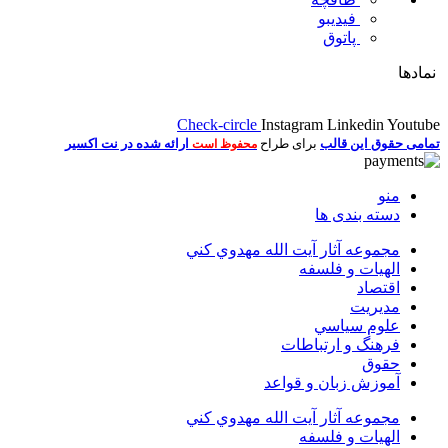
فیدیبو
پاتوق
نمادها
Check-circle
Instagram
Linkedin
Youtube
تمامی حقوق این قالب
برای طراح
ارائه شده در نت اکسیر
محفوظ است
منو
دسته بندی ها
مجموعه آثار آيت الله مهدوي كني
الهیات و فلسفه
اقتصاد
مديريت
علوم سياسي
فرهنگ و ارتباطات
حقوق
آموزش زبان و قواعد
مجموعه آثار آيت الله مهدوي كني
الهیات و فلسفه