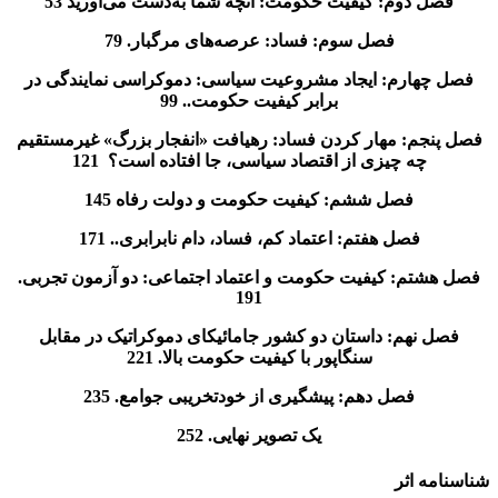
فصل دوم: کیفیت حکومت: آنچه شما به‌دست می‌آورید 53
فصل سوم: فساد: عرصه‌های مرگبار. 79
فصل چهارم: ایجاد مشروعیت سیاسی: دموکراسی نمایندگی در
برابر کیفیت حکومت.. 99
فصل پنجم: مهار کردن فساد: رهیافت «انفجار بزرگ» غیرمستقیم‌
چه چیزی از اقتصاد سیاسی، جا افتاده است؟ 121
فصل ششم: کیفیت حکومت و دولت رفاه 145
فصل هفتم: اعتماد کم، فساد، دام نابرابری.. 171
فصل هشتم: کیفیت حکومت و اعتماد اجتماعی: دو آزمون تجربی.
191
فصل نهم: داستان دو کشور جامائیکای دموکراتیک در مقابل
سنگاپور با کیفیت حکومت بالا. 221
فصل دهم: پیشگیری از خودتخریبی جوامع. 235
یک تصویر نهایی. 252
شناسنامه اثر