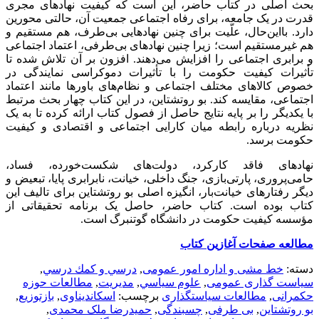
بحث اصلی در کتاب حاضر، این است که کیفیت نهادهای مجری
قدرت در یک جامعه، برای رفاه اجتماعی جمعیت آن، حالتی محورین
دارد. با‌این‌حال، علّیت برای چنین نهادهایی بی‌طرف، هم مستقیم و
هم غیرمستقیم است؛ زیرا چنین نهادهای بی‌طرفی، اعتماد اجتماعی
و برابری اجتماعی را افزایش می‌دهند. افزون بر آن تلاش شده تا
تأثیرات کیفیت حکومت را با تأثیرات دموکراسی نمایندگی در
خصوص کالاهای مختلف اجتماعی و نظام‌های باورها مانند اعتماد
اجتماعی، مقایسه کند. بو روتشتاین، در این کتاب چهار بحث مرتبط
با یکدیگر را بر پایه نتایج حاصل از فصول کتاب ارائه کرده تا به یک
نظریه درباره رابطه میان کارایی اجتماعی و اقتصادی و کیفیت
حکومت برسد.
نهادهای فاقد کارکرد، دولت‌های شکست‌خورده، فساد،
حامی‌پروری، پارتی‌بازی، جنگ داخلی، خیانت، نابرابری پایا، تبعیض و
دیگر رفتارهای خیانت‌بار، انگیزه اصلی بو روتشتاین برای تالیف این
کتاب بوده است. کتاب حاضر، حاصل یک برنامه تحقیقاتی از
مؤسسه کیفیت حکومت در دانشگاه گوتنبرگ است.
مطالعه صفحات آغازین کتاب
دسته:
خط مشی و اداره امور عمومی
,
درسي و كمك درسي
,
سیاست گذاری عمومی
,
علوم سياسي
,
مديريت
,
مطالعات حوزه
حکمرانی
,
مطالعات سیاستگذاری
برچسب:
اسکاندیناوی
,
بازتوزیع
,
بو روتشتاین
,
بی طرفی
,
چسبندگی
,
حمیدرضا ملک محمدی
,