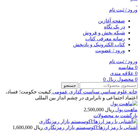
ورود / ثبت نام
صفحه آغازین
در یک نگاه
شبکه پخش و فروش
رسانه معرفی کتاب
کتاب الکترونیک و پادپخش
ورود / عضویت
ورود / ثبت نام
0
مقایسه
0
علاقه مندی
0
محصول
ریال
0
جستجو
خانه
علوم سياسي
سیاست گذاری عمومی
کیفیت حکومت؛ فساد،
اعتماد اجتماعی و نابرابری در چشم انداز بین المللی
ماهیت پول
ریال
2,500,000
بازگشت به محصولات
آشنایی با رمز ارزها؛اکوسیستم بازار رمزنگاری
ریال
1,600,000