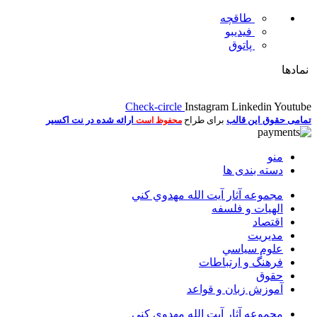
طاقچه
فیدیبو
پاتوق
نمادها
Check-circle
Instagram
Linkedin
Youtube
تمامی حقوق این قالب
برای طراح
ارائه شده در نت اکسیر
محفوظ است
منو
دسته بندی ها
مجموعه آثار آيت الله مهدوي كني
الهیات و فلسفه
اقتصاد
مديريت
علوم سياسي
فرهنگ و ارتباطات
حقوق
آموزش زبان و قواعد
مجموعه آثار آيت الله مهدوي كني