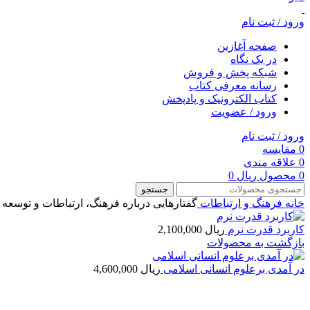
ورود / ثبت نام
صفحه آغازین
در یک نگاه
شبکه پخش و فروش
رسانه معرفی کتاب
کتاب الکترونیک و پادپخش
ورود / عضویت
ورود / ثبت نام
0
مقایسه
0
علاقه مندی
0
محصول
ریال
0
جستجو
خانه
فرهنگ و ارتباطات
گفتارهایی درباره فرهنگ، ارتباطات و توسعه
کاربرد قدرت نرم
ریال
2,100,000
بازگشت به محصولات
در آمدی برعلوم انسانی اسلامی
ریال
4,600,000