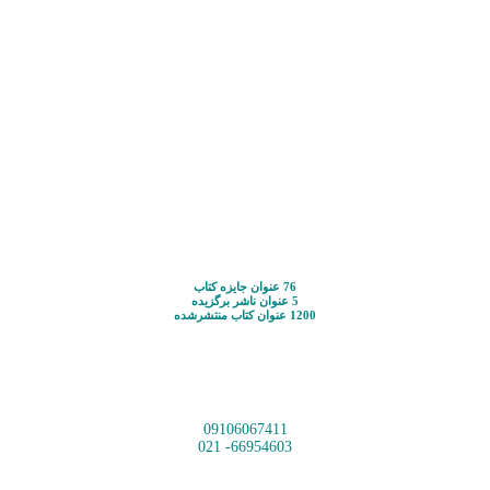
76 عنوان جایزه کتاب
5 عنوان ناشر برگزیده
1200 عنوان کتاب منتشرشده
09106067411
66954603- 021