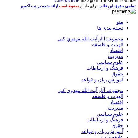
Check-circle
Instagram
Linkedin
Youtube
تمامی حقوق این قالب
برای طراح
ارائه شده در نت اکسیر
محفوظ است
منو
دسته بندی ها
مجموعه آثار آيت الله مهدوي كني
الهیات و فلسفه
اقتصاد
مديريت
علوم سياسي
فرهنگ و ارتباطات
حقوق
آموزش زبان و قواعد
مجموعه آثار آيت الله مهدوي كني
الهیات و فلسفه
اقتصاد
مديريت
علوم سياسي
فرهنگ و ارتباطات
حقوق
آموزش زبان و قواعد
علاقه مندی