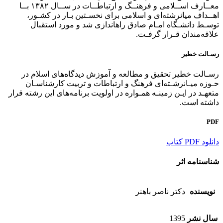
ﻣﻌــﺎرف اﺳــﻼﻣﻰ و ﻓﺮﻫﻨــﮓ و ارﺗﺒﺎﻃــﺎت در ﺳــﺎل ١٣٨٢ ﺑــﺎ
اﻫــﺪاف ﻣﻴﺎنرﺷﺘﻪاى و اﺳﻼﻣﻰ ﺑﺮاى ﻧﺨﺴـﺘﻴﻦ ﺑـﺎر در ﻛﺸـﻮر،
ﺗﻮﺳـﻂ داﻧﺸـﮕﺎه اﻣـﺎم ﺻﺎدق راهاﻧﺪازى ﺷﺪ و ﻣﻮرد اﺳﺘﻘﺒﺎل
ﻋﻼﻗﻪﻣﻨﺪان ﻗـﺮار ﮔﺮﻓـﺖ.
رﺳـﺎﻟﺖ ﺧﻄﻴﺮ
رﺳـﺎﻟﺖ ﺧﻄﻴﺮ ﺗﺤﻘﻴﻖ و ﻣﻄﺎﻟﻌﻪ و آﻣﻮزش دﻳﺪﮔﺎهﻫﺎى اﺳﻼم در
ﺣـﻮزه ﻣﻴـﺎنرﺷـﺘﻪاى ﻓﺮﻫﻨﮓ و ارﺗﺒﺎﻃﺎت و ﺗﺮﺑﻴﺖ ﻛﺎرﺷﻨﺎﺳـﺎن
ﻣﺘﻌﻬـﺪ در اﻳـﻦ زﻣﻴﻨـﻪ ﻫﻤـﻮاره در اوﻟﻮﻳﺖ ﺑﺮﻧﺎﻣﻪﻫﺎى اﻳﻦ رﺷﺘﻪ ﻗﺮار
داﺷﺘﻪ اﺳﺖ.
PDF
دانلود PDF کتاب
شناسنامه اثر
نویسنده
دكتر ناصر باهنر
سال نشر
1395