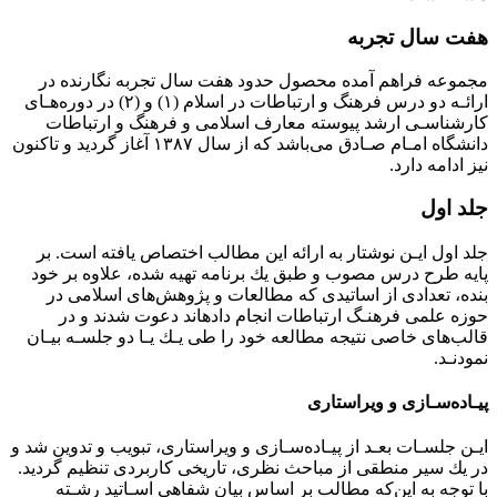
ﻫﻔﺖ ﺳﺎل ﺗﺠﺮﺑﻪ
ﻣﺠﻤﻮﻋﻪ ﻓﺮاﻫﻢ آﻣﺪه ﻣﺤﺼﻮل ﺣﺪود ﻫﻔﺖ ﺳﺎل ﺗﺠﺮﺑﻪ ﻧﮕﺎرﻧﺪه در
اراﺋـﻪ دو درس ﻓﺮﻫﻨﮓ و ارﺗﺒﺎﻃﺎت در اﺳﻼم (١) و (٢) در دورهﻫـﺎى
ﻛﺎرﺷﻨﺎﺳـﻰ ارﺷﺪ ﭘﻴﻮﺳﺘﻪ ﻣﻌﺎرف اﺳﻼﻣﻰ و ﻓﺮﻫﻨﮓ و ارﺗﺒﺎﻃﺎت
داﻧﺸﮕﺎه اﻣـﺎم ﺻـﺎدق ﻣﻰﺑﺎﺷﺪ ﻛﻪ از ﺳﺎل ١٣٨٧ آﻏﺎز ﮔﺮدﻳﺪ و ﺗﺎﻛﻨﻮن
ﻧﻴﺰ اداﻣﻪ دارد.
ﺟﻠﺪ اول
ﺟﻠﺪ اول اﻳـﻦ ﻧﻮﺷﺘﺎر ﺑﻪ اراﺋﻪ اﻳﻦ ﻣﻄﺎﻟﺐ اﺧﺘﺼﺎص ﻳﺎﻓﺘﻪ اﺳﺖ. ﺑﺮ
ﭘﺎﻳﻪ ﻃﺮح درس ﻣﺼﻮب و ﻃﺒﻖ ﻳﻚ ﺑﺮﻧﺎﻣﻪ ﺗﻬﻴﻪ ﺷﺪه، ﻋﻼوه ﺑﺮ ﺧﻮد
ﺑﻨﺪه، ﺗﻌﺪادى از اﺳﺎﺗﻴﺪى ﻛﻪ ﻣﻄﺎﻟﻌﺎت و ﭘﮋوﻫﺶﻫﺎى اﺳﻼﻣﻰ در
ﺣﻮزه ﻋﻠﻤﻰ ﻓﺮﻫﻨـﮓ ارﺗﺒﺎﻃﺎت اﻧﺠﺎم دادهاﻧﺪ دﻋﻮت ﺷﺪﻧﺪ و در
ﻗﺎﻟﺐﻫﺎى ﺧﺎﺻﻰ ﻧﺘﻴﺠﻪ ﻣﻄﺎﻟﻌﻪ ﺧﻮد را ﻃﻰ ﻳـﻚ ﻳـﺎ دو ﺟﻠﺴـﻪ ﺑﻴـﺎن
ﻧﻤﻮدﻧـﺪ.
ﭘﻴـﺎدهﺳـﺎزى و وﻳﺮاﺳﺘﺎرى
اﻳـﻦ ﺟﻠﺴـﺎت ﺑﻌـﺪ از ﭘﻴـﺎدهﺳـﺎزى و وﻳﺮاﺳﺘﺎرى، ﺗﺒﻮﻳﺐ و ﺗﺪوﻳﻦ ﺷﺪ و
در ﻳﻚ ﺳﻴﺮ ﻣﻨﻄﻘﻰ از ﻣﺒﺎﺣﺚ ﻧﻈﺮى، ﺗﺎرﻳﺨﻰ ﻛﺎرﺑﺮدى ﺗﻨﻈﻴﻢ ﮔﺮدﻳﺪ.
ﺑﺎ ﺗﻮﺟﻪ ﺑﻪ اﻳﻦﻛﻪ ﻣﻄﺎﻟﺐ ﺑﺮ اﺳﺎس ﺑﻴﺎن ﺷﻔﺎﻫﻰ اﺳـﺎﺗﻴﺪ رﺷـﺘﻪ