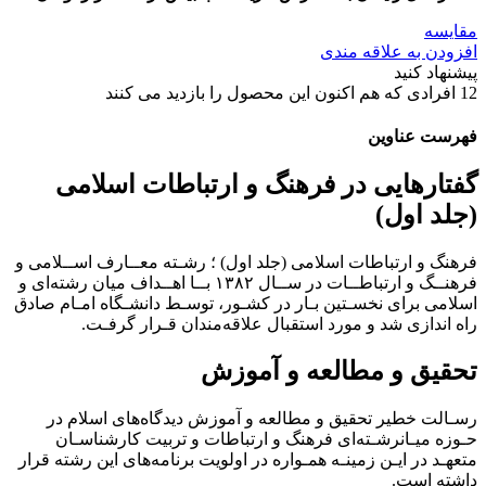
مقایسه
افزودن به علاقه مندی
پیشنهاد کنید
12
افرادی که هم اکنون این محصول را بازدید می کنند
فهرست عناوین
گفتارهایی در فرهنگ و ارتباطات اسلامی
(جلد اول)
فرهنگ و ارتباطات اسلامی (جلد اول) ؛ رﺷـﺘﻪ ﻣﻌــﺎرف اﺳــﻼﻣﻰ و
ﻓﺮﻫﻨــﮓ و ارﺗﺒﺎﻃــﺎت در ﺳــﺎل ١٣٨٢ ﺑــﺎ اﻫــﺪاف ﻣﻴﺎن رﺷﺘﻪاى و
اﺳﻼﻣﻰ ﺑﺮاى ﻧﺨﺴـﺘﻴﻦ ﺑـﺎر در ﻛﺸـﻮر، ﺗﻮﺳـﻂ داﻧﺸـﮕﺎه اﻣـﺎم ﺻﺎدق
راه اﻧﺪازى ﺷﺪ و ﻣﻮرد اﺳﺘﻘﺒﺎل ﻋﻼﻗﻪﻣﻨﺪان ﻗـﺮار ﮔﺮﻓـﺖ.
ﺗﺤﻘﻴﻖ و ﻣﻄﺎﻟﻌﻪ و آﻣﻮزش
رﺳـﺎﻟﺖ ﺧﻄﻴﺮ ﺗﺤﻘﻴﻖ و ﻣﻄﺎﻟﻌﻪ و آﻣﻮزش دﻳﺪﮔﺎهﻫﺎى اﺳﻼم در
ﺣـﻮزه ﻣﻴـﺎنرﺷـﺘﻪاى ﻓﺮﻫﻨﮓ و ارﺗﺒﺎﻃﺎت و ﺗﺮﺑﻴﺖ ﻛﺎرﺷﻨﺎﺳـﺎن
ﻣﺘﻌﻬـﺪ در اﻳـﻦ زﻣﻴﻨـﻪ ﻫﻤـﻮاره در اوﻟﻮﻳﺖ ﺑﺮﻧﺎﻣﻪﻫﺎى اﻳﻦ رﺷﺘﻪ ﻗﺮار
داﺷﺘﻪ اﺳﺖ.