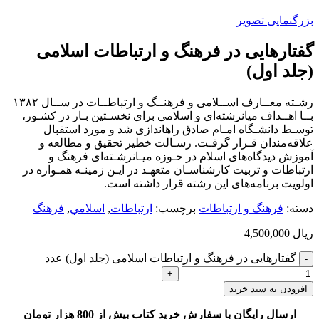
بزرگنمایی تصویر
گفتارهایی در فرهنگ و ارتباطات اسلامی
(جلد اول)
رﺷـﺘﻪ ﻣﻌــﺎرف اﺳــﻼﻣﻰ و ﻓﺮﻫﻨــﮓ و ارﺗﺒﺎﻃــﺎت در ﺳــﺎل ١٣٨٢
ﺑــﺎ اﻫــﺪاف ﻣﻴﺎنرﺷﺘﻪاى و اﺳﻼﻣﻰ ﺑﺮاى ﻧﺨﺴـﺘﻴﻦ ﺑـﺎر در ﻛﺸـﻮر،
ﺗﻮﺳـﻂ داﻧﺸـﮕﺎه اﻣـﺎم ﺻﺎدق راهاﻧﺪازى ﺷﺪ و ﻣﻮرد اﺳﺘﻘﺒﺎل
ﻋﻼﻗﻪﻣﻨﺪان ﻗـﺮار ﮔﺮﻓـﺖ. رﺳـﺎﻟﺖ ﺧﻄﻴﺮ ﺗﺤﻘﻴﻖ و ﻣﻄﺎﻟﻌﻪ و
آﻣﻮزش دﻳﺪﮔﺎهﻫﺎى اﺳﻼم در ﺣـﻮزه ﻣﻴـﺎنرﺷـﺘﻪاى ﻓﺮﻫﻨﮓ و
ارﺗﺒﺎﻃﺎت و ﺗﺮﺑﻴﺖ ﻛﺎرﺷﻨﺎﺳـﺎن ﻣﺘﻌﻬـﺪ در اﻳـﻦ زﻣﻴﻨـﻪ ﻫﻤـﻮاره در
اوﻟﻮﻳﺖ ﺑﺮﻧﺎﻣﻪﻫﺎى اﻳﻦ رﺷﺘﻪ ﻗﺮار داﺷﺘﻪ اﺳﺖ.
دسته:
فرهنگ و ارتباطات
برچسب:
ارتباطات
,
اسلامي
,
فرهنگ
ریال
4,500,000
گفتارهایی در فرهنگ و ارتباطات اسلامی (جلد اول) عدد
افزودن به سبد خرید
ارسال رایگان با سفارش خرید کتاب بیش از 800 هزار تومان