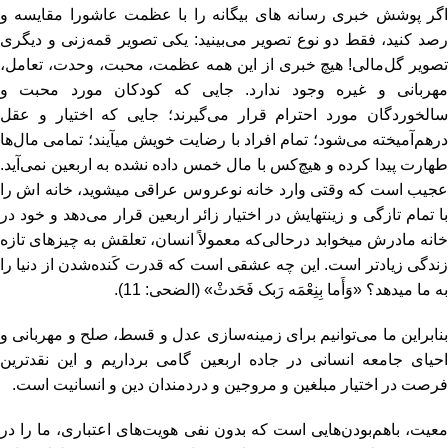
اگر پوشش خبری رسانه ­های بیگانه را با عظمت عاشورا مقایسه و
رصد کنید، فقط دو نوع تصویر می‌بینید: یکی تصویر قمه‌زنی و دیگری
تصویر گل‌مالی! هیچ خبری از این همه عظمت، محبت، وحدت، تعامل،
مهربانی و غیره وجود ندارد. جایی که کودکان مورد محبت و
سالخوردگان مورد احترام قرار می‌گیرند؛ جایی که اختیار و عقل
در‌هم‌آمیخته می‌شود؛ تمام افراد با رضایت خویش می­آیند؛ تمامی مال‌ها
طهارت پیدا کرده و هیچ‌کس با مال خمس داده نشده به اربعین نمی‌آید.
عجیب است که وقتی وارد خانه نوعروس عراقی می­شوید، خانه­ اش را
با تمام تازگی و زینت­هایش در اختیار زائر اربعین قرار می‌دهد و خود در
خانه مادرش می­خوابد درحالی‌که معمولاً انسان‌، تعلقش به چیز­های تازه
زندگی زیادتر است. این چه عشقی است که قدرت کَنده‌شدن از دنیا را
به ما می­دهد؟ «وَأَما بِنِعْمَه رَبک فَحَدثْ» (الضحی:‌ 11).
بنابراین ما می‌توانیم برای زمینه‌سازی عدل و قسط، صلح و مهربانی و‌
احیای جامعه انسانی در جاده اربعین گامی برداریم و این نقدترین
فرصت در اختیار مبلغین و مروجین و دردمندان دین و انسانیت است.
معیت، با‌هم‌بودن‌هایی است که بدون نفی هویت‌های اعتباری، ما را در