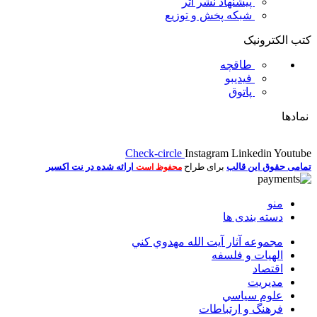
پیشنهاد نشر اثر
شبکه پخش و توزیع
کتب الکترونیک
طاقچه
فیدیبو
پاتوق
نمادها
Check-circle
Instagram
Linkedin
Youtube
تمامی حقوق این قالب
برای طراح
ارائه شده در نت اکسیر
محفوظ است
منو
دسته بندی ها
مجموعه آثار آيت الله مهدوي كني
الهیات و فلسفه
اقتصاد
مديريت
علوم سياسي
فرهنگ و ارتباطات