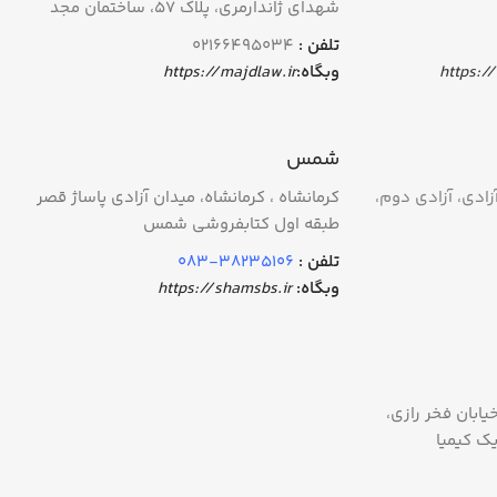
شهدای ژاندارمری، پلاک ۵۷، ساختمان مجد
تلفن :
۰۲۱۶۶۴۹۵۰۳۴
وبگاه:
https://majdlaw.ir
شمس
زادی، آزادی دوم،
کرمانشاه ، کرمانشاه، میدان آزادی پاساژ قصر
طبقه اول کتابفروشی شمس
تلفن :
38235106-083
وبگاه:
https://shamsbs.ir
يابان فخر رازي،
ك كيميا