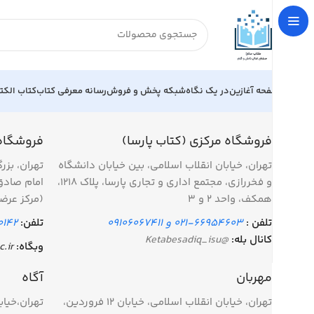
صفحه آغازین
در یک نگاه
شبکه پخش و فروش
رسانه معرفی کتاب
کتاب الکت
فروشگاه مرکزی (کتاب پارسا)
فروشگاه
تهران، خیابان انقلاب اسلامی، بین خیابان دانشگاه
تهران، بزر
و فخررازی، مجتمع اداری و تجاری پارسا، پلاک 1218،
امام صادق
همکف، واحد 2 و 3
(مرکز عرض
تلفن :
66954603-021 و 09106067411
تلفن:
0142
کانال بله:
@Ketabesadiq_isu
وبگاه:
c.ir
مهربان
آگاه
تهران، خیابان انقلاب اسلامی، خیابان 12 فروردین،
تهران،خیاب