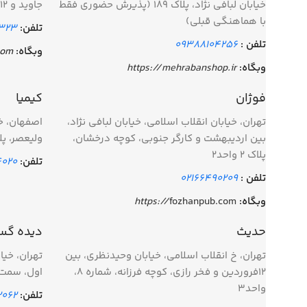
خیابان لبافی نژاد، پلاک 189 (پذیرش حضوری فقط
جاوید و 12 فروردین، شماره 1340
با هماهنگی قبلی)
تلفن:
7323
تلفن :
09388104256
وبگاه:
com
وبگاه:
https://mehrabanshop.ir
فوژان
کیمیا
تهران، خیابان انقلاب اسلامی، خیابان لبافی نژاد،
بین اردیبهشت و کارگر جنوبی، کوچه درخشان،
وليعصر، پلاك
پلاک 2 واحد2
تلفن:
020
تلفن :
02166490209
وبگاه:
fozhanpub.com
https://
حدیث
دیده گس
تهران، خ انقلاب اسلامی، خیابان وحیدنظری، بین
۱۲فروردین و فخر رازی، کوچه فرزانه، شماره ۸،
اول، سمت
واحد۳
تلفن:
6412094