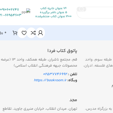
76 عنوان جایزه کتاب
09106067411
5 عنوان ناشر برگزیده
66954603- 021
1200 عنوان کتاب منتشرشده
0
ریا
پاتوق کتاب فردا
ن طبقه سوم، واحد
قم، مجتمع ناشران، طبقه همکف، واحد 13 (عرضه
های فلسفه، ادیان،
محصولات جبهه فرهنگی انقلاب اسلامی)
تلفن :
02537746992
وبگاه:
https://bookroom.ir
مجد
به بزرگراه مدرس،
تهران، میدان انقلاب، خیابان منیری جاوید، تقاطع