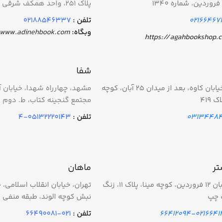
پلاک 251، واحد همکف شرقی
0216646
تلفن :
02188546337
وبگاه:
https://www.adinehbook.com
https://agahbookshop.
شفا
اصفهان، خيابان كاوه، بعد از ميدان ٢٥ آبان، كوچه
مشهد، چهارراه شهدا، خیابان آ
 ٤١٩
مجتمع گنجینه کتاب، ط. دوم
03134484
تلفن :
05132220143-4
تر
ماهان
تهران، خیابان ۱۲ فروردین، کوچه مینا، پلاک ۱۱، زنگ
تهران، خيابان انقلاب اسلامی، خ
 چپ
نبش كوچه الوند، طبقه منفي ي
02166412062-6
تلفن :
021-66490081