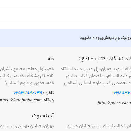
رونیک و پادپخش
ورود / عضویت
 دانشگاه (کتاب صادق)
طه
گراه شهید جمران، پل مدیریت، دانشگاه
قم، بلوار معلم، مجتمع ناشرا
 علیه السلام، ساختمان کتاب صادق
۳۱۴ (فروشگاه تخصصی کتاب‌
ه تخصصی کتب علوم انسانی اسلامی
فقه، حقوق و علوم انسانی)
0218837
تلفن :
02537842039
وبگاه:
https://ketabtaha.com
http://press.isu.a
آدینه بوک
ان انقلاب اسلامی،بین خیابان منیری
تهران، خیابان بهشتی، نرسیده 