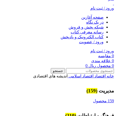
ورود / ثبت نام
صفحه آغازین
در یک نگاه
شبکه پخش و فروش
رسانه معرفی کتاب
کتاب الکترونیک و پادپخش
ورود / عضویت
ورود / ثبت نام
0
مقایسه
0
علاقه مندی
0
محصول
ریال
0
جستجو
خانه
اقتصاد
اقتصاد اسلامی
اندیشه های اقتصادی
مديريت
(159)
159 محصول
فرهنگ و ارتباطات
(210)