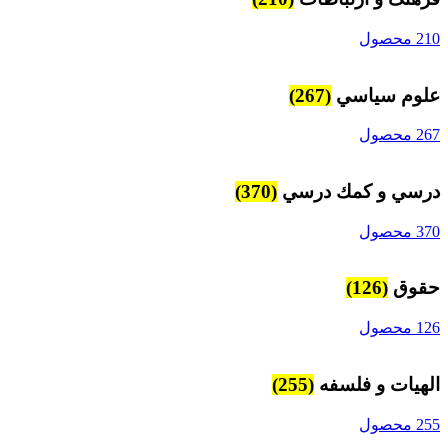
210 محصول
علوم سياسي
(267)
267 محصول
درسي و كمك درسي
(370)
370 محصول
حقوق
(126)
126 محصول
الهیات و فلسفه
(255)
255 محصول