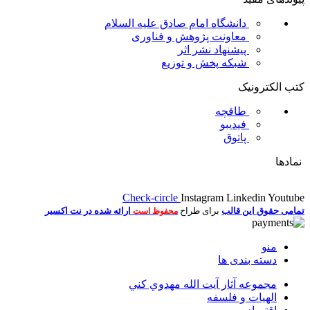
دانشگاه امام صادق علیه السلام
معاونت پژوهش و فناوری
پیشنهاد نشر اثر
شبکه پخش و توزیع
کتب الکترونیک
طاقچه
فیدیبو
پاتوق
نمادها
Check-circle
Instagram
Linkedin
Youtube
تمامی حقوق این قالب
برای طراح
ارائه شده در نت اکسیر
محفوظ است
منو
دسته بندی ها
مجموعه آثار آيت الله مهدوي كني
الهیات و فلسفه