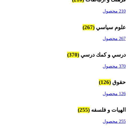
210 محصول
علوم سياسي
(267)
267 محصول
درسي و كمك درسي
(370)
370 محصول
حقوق
(126)
126 محصول
الهیات و فلسفه
(255)
255 محصول