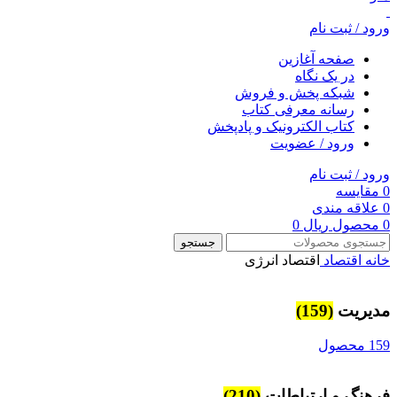
ورود / ثبت نام
صفحه آغازین
در یک نگاه
شبکه پخش و فروش
رسانه معرفی کتاب
کتاب الکترونیک و پادپخش
ورود / عضویت
ورود / ثبت نام
0
مقایسه
0
علاقه مندی
0
محصول
ریال
0
جستجو
خانه
اقتصاد
اقتصاد انرژی
مديريت
(159)
159 محصول
فرهنگ و ارتباطات
(210)