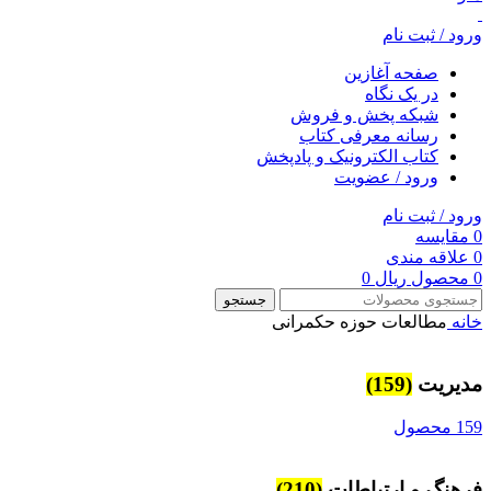
ورود / ثبت نام
صفحه آغازین
در یک نگاه
شبکه پخش و فروش
رسانه معرفی کتاب
کتاب الکترونیک و پادپخش
ورود / عضویت
ورود / ثبت نام
0
مقایسه
0
علاقه مندی
0
محصول
ریال
0
جستجو
خانه
مطالعات حوزه حکمرانی
مديريت
(159)
159 محصول
فرهنگ و ارتباطات
(210)