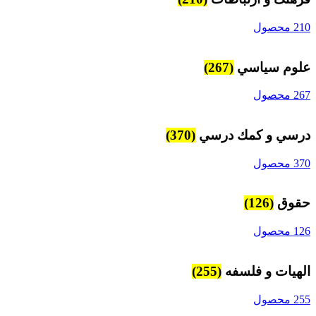
210 محصول
علوم سياسي
(267)
267 محصول
درسي و كمك درسي
(370)
370 محصول
حقوق
(126)
126 محصول
الهیات و فلسفه
(255)
255 محصول