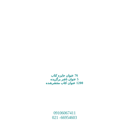
76 عنوان جایزه کتاب
5 عنوان ناشر برگزیده
1200 عنوان کتاب منتشرشده
09106067411
66954603- 021