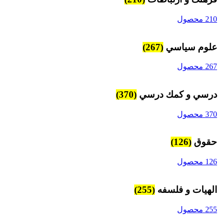
210 محصول
علوم سياسي
(267)
267 محصول
درسي و كمك درسي
(370)
370 محصول
حقوق
(126)
126 محصول
الهیات و فلسفه
(255)
255 محصول