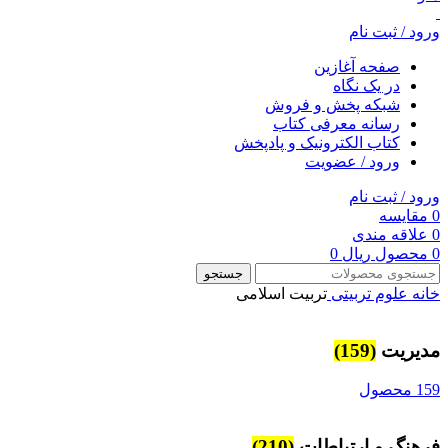
ورود / ثبت نام
صفحه آغازین
در یک نگاه
شبکه پخش و فروش
رسانه معرفی کتاب
کتاب الکترونیک و پادپخش
ورود / عضویت
ورود / ثبت نام
0
مقایسه
0
علاقه مندی
0
محصول
ریال
0
جستجو
خانه
علوم تربیتی
تربیت اسلامی
مديريت
(159)
159 محصول
فرهنگ و ارتباطات
(210)