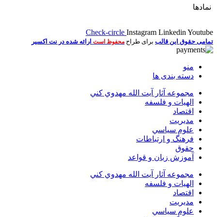
نمادها
Check-circle
Instagram
Linkedin
Youtube
تمامی حقوق این قالب
برای طراح
ارائه شده در نت اکسیر
محفوظ است
منو
دسته بندی ها
مجموعه آثار آيت الله مهدوي كني
الهیات و فلسفه
اقتصاد
مديريت
علوم سياسي
فرهنگ و ارتباطات
حقوق
آموزش زبان و قواعد
مجموعه آثار آيت الله مهدوي كني
الهیات و فلسفه
اقتصاد
مديريت
علوم سياسي