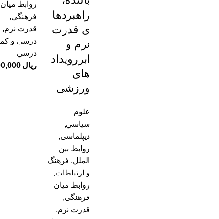
بالنده،
روابط میان
راهبردها
فرهنگی
,
ی قدرت
قدرت نرم
,
درسي و كم
نرم و
درسي
ابررویداد
ریال
های
ورزشی
علوم
سياسي
,
دیپلماسی
,
روابط بین
الملل
,
فرهنگ
و ارتباطات
,
روابط میان
فرهنگی
,
قدرت نرم
,