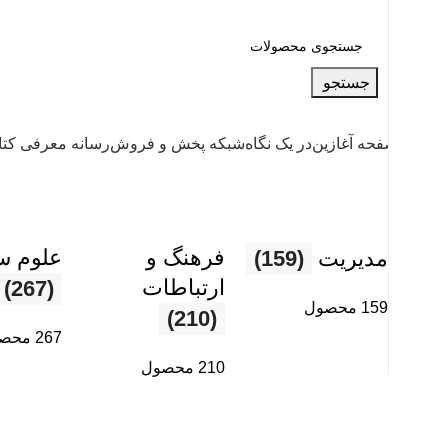
جستجو
صفحه آغازین
در یک نگاه
شبکه پخش و فروش
رسانه معرفی کت
فرهنگ و
علوم س
مديريت
(159)
ارتباطات
(267)
159 محصول
(210)
267 محصول
210 محصول