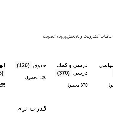
اب
کتاب الکترونیک و پادپخش
ورود / عضویت
ياسي
درسي و كمك
اله
حقوق
(126)
درسي
(370)
(255)
126 محصول
370 محصول
255 محص
قدرت نرم