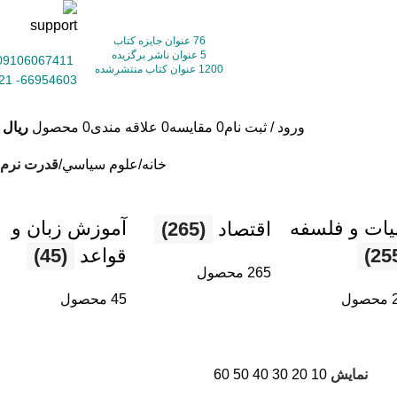
76 عنوان جایزه کتاب
5 عنوان ناشر برگزیده
09106067411
1200 عنوان کتاب منتشرشده
66954603- 021
ورود / ثبت نام
0
مقایسه
0
علاقه مندی
0
محصول
ریال
0
خانه
علوم سياسي
قدرت نرم
یات و فلسفه
آموزش زبان و
اقتصاد
(265)
قواعد
(45)
265 محصول
ول
45 محصول
نمایش
10
20
30
40
50
60