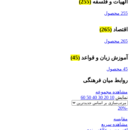
الهیات و فلسفه
(255)
255 محصول
اقتصاد
(265)
265 محصول
آموزش زبان و قواعد
(45)
45 محصول
روابط میان فرهنگی
مشاهده مجموعه
نمایش
10
20
30
40
50
60
-20%
مقایسه
مشاهده سریع
افزودن به علاقه مندی