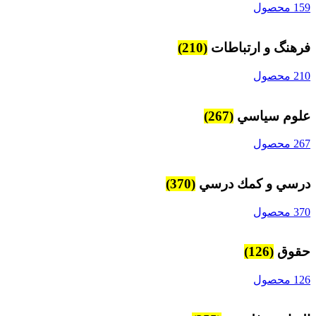
159 محصول
فرهنگ و ارتباطات
(210)
210 محصول
علوم سياسي
(267)
267 محصول
درسي و كمك درسي
(370)
370 محصول
حقوق
(126)
126 محصول