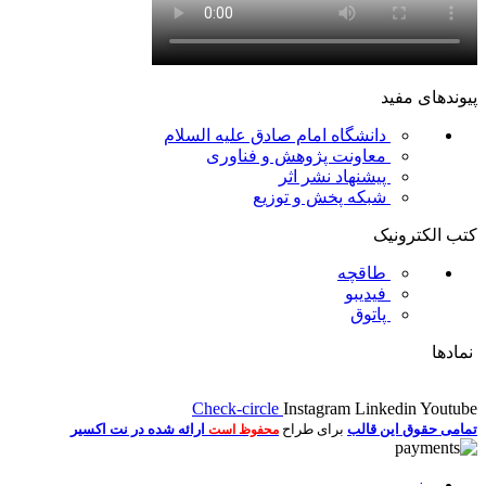
پیوندهای مفید
دانشگاه امام صادق علیه السلام
معاونت پژوهش و فناوری
پیشنهاد نشر اثر
شبکه پخش و توزیع
کتب الکترونیک
طاقچه
فیدیبو
پاتوق
نمادها
Check-circle
Instagram
Linkedin
Youtube
تمامی حقوق این قالب
برای طراح
ارائه شده در نت اکسیر
محفوظ است
منو