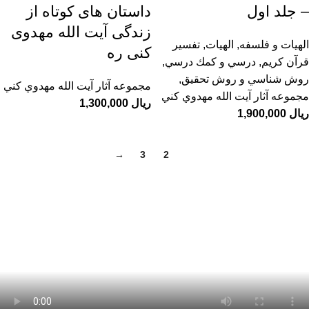
– جلد اول
داستان های کوتاه از
زندگی آیت الله مهدوی
الهیات و فلسفه
,
الهيات
,
تفسیر
کنی ره
قرآن کریم
,
درسي و كمك درسي
,
روش شناسي و روش تحقيق
,
مجموعه آثار آيت الله مهدوي كني
مجموعه آثار آيت الله مهدوي كني
ریال
ریال
→
3
2
1